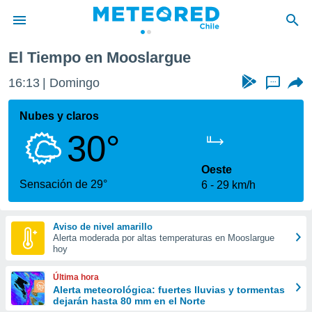
El Tiempo en Mooslargue
privacidad
16:13
Domingo
...
o de
eteored.cl)
borado por
Nubes y claros
es para
30°
ue la
 que se
e calidad.
Oeste
eder a este
Sensación de 29°
6
29 km/h
ediante las
opciones:
Aviso de nivel amarillo
ookies y
Alerta moderada por altas temperaturas en Mooslargue
e forma
hoy
d digital
Última hora
ada, basada
Alerta meteorológica: fuertes lluvias y tormentas
dejarán hasta 80 mm en el Norte
mación