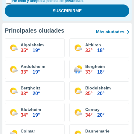
He leído y acepto la política de privacidad.
Principales ciudades
Más ciudades
Algolsheim
Altkirch
35°
19°
33°
18°
Andolsheim
Bergheim
33°
19°
33°
18°
Bergholtz
Blodelsheim
33°
20°
35°
20°
Blotzheim
Cernay
34°
19°
34°
20°
Colmar
Dannemarie