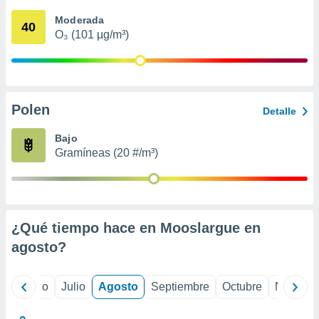
 seleccionar
o.
Moderada
40
O₃ (101 µg/m³)
calización
precisa e
ión mediante
, publicidad
Polen
Detalle
dos,
 publicidad
Bajo
,
Gramíneas (20 #/m³)
ón de
 desarrollo
s.
tros 1199
ios
¿Qué tiempo hace en Mooslargue en
agosto
?
yo
Junio
Julio
Agosto
Septiembre
Octubre
Noviemb