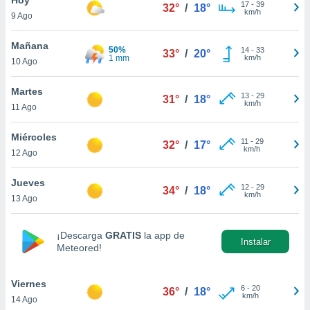
17
-
39
32°
/
18°
km/h
9 Ago
do en
 mismo.
sultar más
Mañana
50%
14
-
33
33°
/
20°
 en nuestra
1 mm
km/h
10 Ago
 Cookies
y
ualquier
Martes
13
-
29
31°
/
18°
km/h
11 Ago
ento
 botón
ación de
Miércoles
11
-
29
32°
/
17°
kies
km/h
12 Ago
 disponible
e nuestra
Jueves
12
-
29
.
34°
/
18°
km/h
13 Ago
IVAMENTE,
¡Descarga
GRATIS
la app de
Instalar
Meteored!
as
 a cookies
Viernes
 no aceptar
6
-
20
36°
/
18°
km/h
14 Ago
ón de