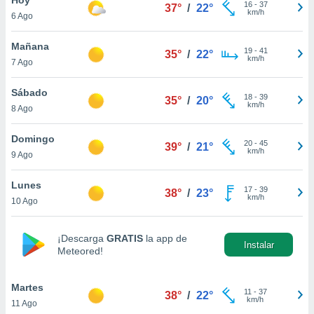
16
-
37
37°
/
22°
km/h
6 Ago
do en
 mismo.
sultar más
Mañana
19
-
41
35°
/
22°
 en nuestra
km/h
7 Ago
 Cookies
y
ualquier
Sábado
18
-
39
35°
/
20°
km/h
8 Ago
ento
 botón
ación de
Domingo
20
-
45
39°
/
21°
kies
km/h
9 Ago
 disponible
e nuestra
Lunes
17
-
39
.
38°
/
23°
km/h
10 Ago
IVAMENTE,
¡Descarga
GRATIS
la app de
Instalar
Meteored!
as
 a cookies
Martes
 no aceptar
11
-
37
38°
/
22°
km/h
11 Ago
ón de