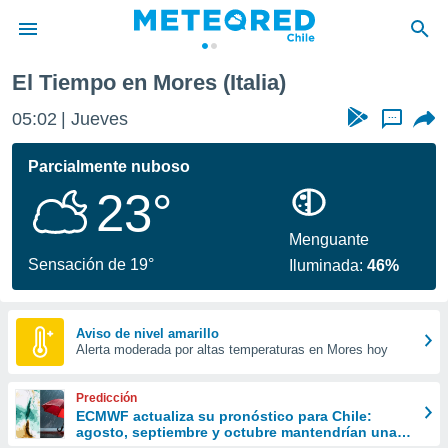
El Tiempo en Mores (Italia)
privacidad
05:02
Jueves
...
o de
eteored.cl)
borado por
Parcialmente nuboso
es para
23°
ue la
 que se
e calidad.
Menguante
eder a este
Sensación de 19°
Iluminada:
46%
ediante las
opciones:
ookies y
Aviso de nivel amarillo
Alerta moderada por altas temperaturas en Mores hoy
e forma
d digital
Predicción
ada, basada
ECMWF actualiza su pronóstico para Chile:
agosto, septiembre y octubre mantendrían una
mación