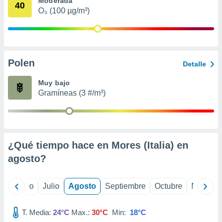
Moderada
 seleccionar
40
o.
O₃ (100 µg/m³)
calización
precisa e
ión mediante
Polen
, publicidad
Detalle
dos,
Muy bajo
 publicidad
Gramíneas (3 #/m³)
,
ón de
 desarrollo
s.
¿Qué tiempo hace en Mores (Italia) en
tros 1199
ios
agosto
?
yo
Junio
Julio
Agosto
Septiembre
Octubre
Noviemb
T. Media:
24°C
Max.:
30°C
Min:
18°C