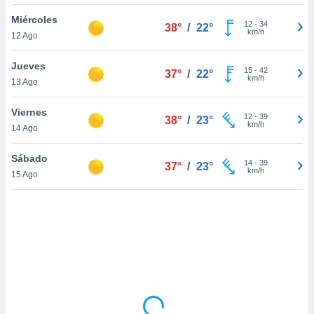
uedes
uestro sitio
Miércoles
12
-
34
38°
/
22°
ed.cl. En
km/h
12 Ago
te
 de que
Jueves
talarán
15
-
42
37°
/
22°
km/h
13 Ago
e sean
para
a
Viernes
12
-
39
38°
/
23°
por el sitio
km/h
14 Ago
o se
cookies para
Sábado
14
-
39
37°
/
23°
km/h
15 Ago
nto ni para
licidad o
ado, aunque
sualizar
general no
ada. Puedes
 instalación
y acceder a
io web a
ste abono