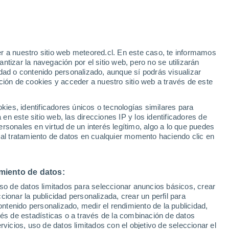
r a nuestro sitio web meteored.cl. En este caso, te informamos
tizar la navegación por el sitio web, pero no se utilizarán
dad o contenido personalizado, aunque sí podrás visualizar
ción de cookies y acceder a nuestro sitio web a través de este
sur
es, identificadores únicos o tecnologías similares para
n este sitio web, las direcciones IP y los identificadores de
rsonales en virtud de un interés legítimo, algo a lo que puedes
ites
Modelos
 al tratamiento de datos en cualquier momento haciendo clic en
miento de datos:
Lunes
Martes
Miércoles
Jueves
uso de datos limitados para seleccionar anuncios básicos, crear
10 Ago
11 Ago
12 Ago
13 Ago
ccionar la publicidad personalizada, crear un perfil para
ontenido personalizado, medir el rendimiento de la publicidad,
vés de estadísticas o a través de la combinación de datos
rvicios, uso de datos limitados con el objetivo de seleccionar el
90%
90%
90%
90%