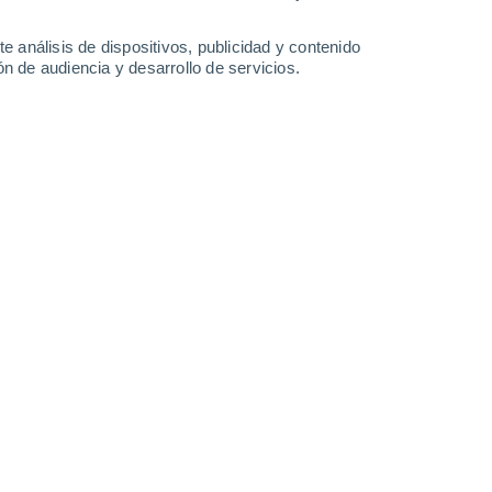
11 mm
7.1 cm
21 mm
8.4 cm
4°
/
-1°
0°
/
-2°
2°
/
-3°
2°
/
-2°
e análisis de dispositivos, publicidad y contenido
n de audiencia y desarrollo de servicios.
-
73
km/h
40
-
84
km/h
39
-
83
km/h
30
-
68
km/h
 hoy
, 7 de agosto
Oeste
0 Bajo
31
-
68 km/h
FPS:
no
Oeste
0 Bajo
31
-
69 km/h
FPS:
no
a
Oeste
0 Bajo
36
-
75 km/h
FPS:
no
Oeste
0 Bajo
34
-
74 km/h
FPS:
no