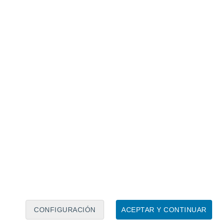
Calendario lunar
Lun
Mar
Mié
Jue
Vie
Sáb
Dom
7
8
9
10
11
12
13
14
15
16
17
18
19
20
CONFIGURACIÓN
ACEPTAR Y CONTINUAR