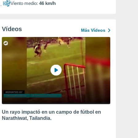
Viento medio:
46 km/h
Vídeos
Más Vídeos
Un rayo impactó en un campo de fútbol en
Narathiwat, Tailandia.