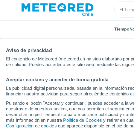
Tiempo
No
Aviso de privacidad
El contenido de Meteored (meteored.cl) ha sido elaborado por pr
de calidad. Puedes acceder a este sitio web mediante las sigui
Aceptar cookies y acceder de forma gratuita
Inicio
Australia
Islas Heard y McDonald
Morgan 
La publicidad digital personalizada, basada en la información r
financiar nuestra actividad para seguir ofreciéndote contenido c
El Tiempo en Morgan Is
Pulsando el botón "Aceptar y continuar", puedes acceder a la w
nuestras o de nuestros socios, que nos permiten el seguimiento
08:27
Viernes
desarrollar un perfil específico para mostrarte publicidad y co
más información en nuestra
Política de Cookies
y retirar en cu
Configuración de cookies
que aparece disponible en el pie de n
Lluvia débil