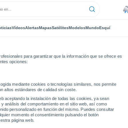
ticias
Vídeos
Alertas
Mapas
Satélites
Modelos
Mundo
Esquí
ofesionales para garantizar que la información que se ofrece es
entes opciones:
Island
ecogida mediante cookies o tecnologías similares, nos permite
on altos estándares de calidad sin coste.
land - HIMI
eb aceptando la instalación de todas las cookies, ya sean
 y análisis del comportamiento en el sitio web, así como
...
ntenido personalizado en función del mismo. Puedes consultar
alquier momento el consentimiento pulsando el botón
Por hora
uestra página web.
Rachas de hasta
75 km/h
en las
próximas horas