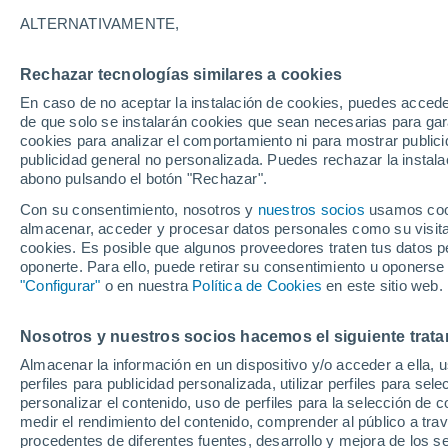
3°
ALTERNATIVAMENTE,
Rechazar tecnologías similares a cookies
90%
En caso de no aceptar la instalación de cookies, puedes accede
Sensación de -2°
0.9 mm
de que solo se instalarán cookies que sean necesarias para garan
cookies para analizar el comportamiento ni para mostrar publici
publicidad general no personalizada. Puedes rechazar la instala
abono pulsando el botón "Rechazar".
Última hora
La nieve sorprenderá al valle de Chile centro-
Con su consentimiento, nosotros y
nuestros socios
usamos cooki
este fin de semana
almacenar, acceder y procesar datos personales como su visita e
cookies. Es posible que algunos proveedores traten tus datos pe
Tiempo 1 - 7 días
Actualidad
Mapa de lluvia
Satél
oponerte. Para ello, puede retirar su consentimiento u oponerse
"Configurar"
o en nuestra
Política de Cookies
en este sitio web.
Nosotros y nuestros socios hacemos el siguiente trata
Mañana
Domingo
Hoy
Almacenar la información en un dispositivo y/o acceder a ella, 
8 Ago
9 Ago
7 Ago
perfiles para publicidad personalizada, utilizar perfiles para sele
personalizar el contenido, uso de perfiles para la selección de c
medir el rendimiento del contenido, comprender al público a tra
procedentes de diferentes fuentes, desarrollo y mejora de los se
60%
90%
90%