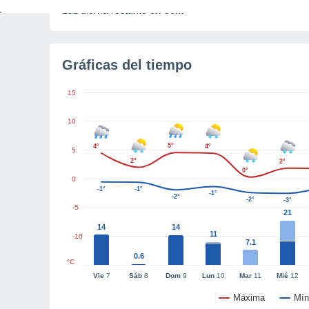
Luz diurna restante
8h 56m
Gráficas del tiempo
15
10
5°
4°
4°
5
2°
2°
0°
0
-1°
-1°
-1°
-2°
-2°
-3°
-5
21
14
14
11
-10
7.1
0.6
°C
Vie
7
Sáb
8
Dom
9
Lun
10
Mar
11
Mié
12
Máxima
Mín