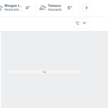
Morgan Island
Temuco
Osorno
4°
6°
Heard and McDonald Islands
Araucanía
Los Lagos
°C