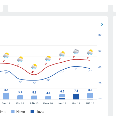
80
60
4°
3°
2°
2°
0°
0°
40
0°
-1°
-4°
-1°
-2°
-5°
-6°
-6°
20
8.4
8.3
7.3
6.5
5.4
5.1
4.4
mm
Jue
13
Vie
14
Sáb
15
Dom
16
Lun
17
Mar
18
Mié
19
ima
Nieve
Lluvia