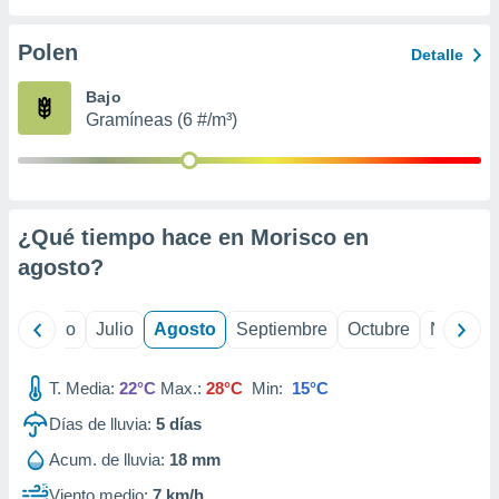
 seleccionar
o.
Polen
Detalle
calización
precisa e
Bajo
ión mediante
Gramíneas (6 #/m³)
, publicidad
dos,
 publicidad
,
¿Qué tiempo hace en Morisco en
ón de
agosto
?
 desarrollo
s.
tros 1199
yo
Junio
Julio
Agosto
Septiembre
Octubre
Noviemb
ios
T. Media:
22°C
Max.:
28°C
Min:
15°C
Días de lluvia:
5
días
Acum. de lluvia:
18 mm
Viento medio:
7 km/h