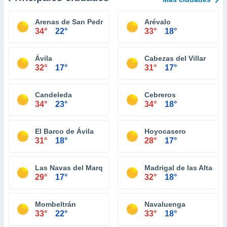
Arenas de San Pedro
Arévalo
34°
22°
33°
18°
Ávila
Cabezas del Villar
32°
17°
31°
17°
Candeleda
Cebreros
34°
23°
34°
18°
El Barco de Ávila
Hoyocasero
31°
18°
28°
17°
Las Navas del Marqués
Madrigal de las Altas To
29°
17°
32°
18°
Mombeltrán
Navaluenga
33°
22°
33°
18°