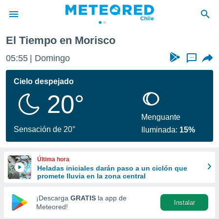
o
El Tiempo en Morisco
privacidad
05:55
Domingo
...
o de
eteored.cl)
borado por
Cielo despejado
es para
20°
ue la
 que se
e calidad.
Menguante
eder a este
Sensación de 20°
Iluminada:
15%
ediante las
opciones:
Última hora
ookies y
Heladas iniciales darán paso a un ciclón que
e forma
promete lluvia en la zona central
d digital
¡Descarga
GRATIS
la app de
Instalar
ada, basada
Meteored!
mación