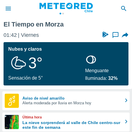
El Tiempo en Morza
privacidad
01:42
Viernes
...
o de
eteored.cl)
borado por
Nubes y claros
es para
3°
ue la
 que se
e calidad.
Menguante
eder a este
Sensación de 5°
Iluminada:
32%
ediante las
opciones:
ookies y
Aviso de nivel amarillo
Alerta moderada por lluvia en Morza hoy
e forma
d digital
Última hora
ada, basada
La nieve sorprenderá al valle de Chile centro-sur
este fin de semana
mación