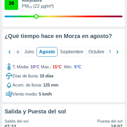
Aceptable
 seleccionar
36
o.
PM₂₅ (22 µg/m³)
calización
precisa e
ión mediante
¿Qué tiempo hace en Morza en
agosto
?
, publicidad
dos,
yo
Junio
Julio
Agosto
Septiembre
Octubre
Noviemb
 publicidad
,
ón de
T. Media:
10°C
Max.:
15°C
Min:
5°C
 desarrollo
s.
Días de lluvia:
10
días
tros 1199
Acum. de lluvia:
125 mm
ios
Viento medio:
5 km/h
Salida y Puesta del sol
Salida del sol
Puesta del sol
07:32
18:07