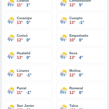
Colbún
Constitución
11°
1°
12°
5°
Curanipe
Curepto
13°
5°
13°
-1°
Curicó
Empedrado
12°
0°
10°
0°
Hualañé
Iloca
13°
0°
13°
4°
Linares
Molina
12°
-1°
12°
0°
Parral
Romeral
11°
-1°
12°
0°
San Javier
Talca