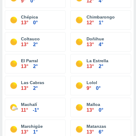
9°
0°
12°
4°
Chépica
Chimbarongo
13°
0°
12°
1°
Coltauco
Doñihue
13°
2°
13°
4°
El Parral
La Estrella
13°
2°
13°
2°
Las Cabras
Lolol
13°
2°
9°
0°
Machalí
Malloa
11°
-1°
13°
0°
Marchigüe
Matanzas
13°
1°
13°
6°