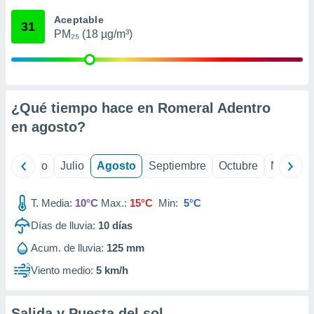
 seleccionar
o.
Aceptable
31
PM₂₅ (18 µg/m³)
calización
precisa e
ión mediante
, publicidad
¿Qué tiempo hace en Romeral Adentro
dos,
en
agosto
?
 publicidad
,
ón de
yo
Junio
Julio
Agosto
Septiembre
Octubre
Noviemb
 desarrollo
s.
T. Media:
10°C
Max.:
15°C
Min:
5°C
tros 1199
ios
Días de lluvia:
10
días
Acum. de lluvia:
125 mm
Viento medio:
5 km/h
Salida y Puesta del sol