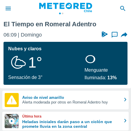
El Tiempo en Romeral Adentro
privacidad
06:09
Domingo
...
o de
eteored.cl)
borado por
Nubes y claros
es para
1°
ue la
 que se
e calidad.
Menguante
eder a este
Sensación de 3°
Iluminada:
13%
ediante las
opciones:
ookies y
Aviso de nivel amarillo
Alerta moderada por otros en Romeral Adentro hoy
e forma
d digital
Última hora
ada, basada
Heladas iniciales darán paso a un ciclón que
promete lluvia en la zona central
mación