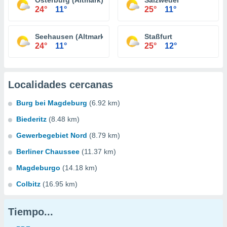
Osterburg (Altmark)
Salzwedel
24°
11°
25°
11°
Seehausen (Altmark)
Staßfurt
24°
11°
25°
12°
Localidades cercanas
Burg bei Magdeburg
(6.92 km)
Biederitz
(8.48 km)
Gewerbegebiet Nord
(8.79 km)
Berliner Chaussee
(11.37 km)
Magdeburgo
(14.18 km)
Colbitz
(16.95 km)
Tiempo...