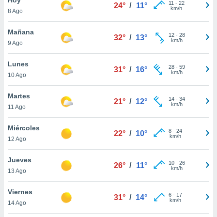
11
-
22
24°
/
11°
km/h
8 Ago
do en
 mismo.
sultar más
Mañana
12
-
28
32°
/
13°
 en nuestra
km/h
9 Ago
 Cookies
y
ualquier
Lunes
28
-
59
31°
/
16°
km/h
10 Ago
ento
 botón
ación de
Martes
14
-
34
21°
/
12°
kies
km/h
11 Ago
 disponible
e nuestra
Miércoles
8
-
24
.
22°
/
10°
km/h
12 Ago
IVAMENTE,
Jueves
10
-
26
26°
/
11°
km/h
13 Ago
as
 a cookies
Viernes
6
-
17
31°
/
14°
km/h
 no aceptar
14 Ago
ón de