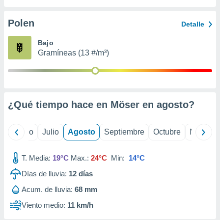
 seleccionar
o.
Polen
Detalle
calización
precisa e
Bajo
ión mediante
Gramíneas (13 #/m³)
, publicidad
dos,
 publicidad
,
¿Qué tiempo hace en Möser en
agosto
?
ón de
 desarrollo
s.
yo
Junio
Julio
Agosto
Septiembre
Octubre
Noviemb
tros 1199
ios
T. Media:
19°C
Max.:
24°C
Min:
14°C
Días de lluvia:
12
días
Acum. de lluvia:
68 mm
Viento medio:
11 km/h