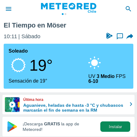
El Tiempo en Möser
privacidad
10:11
Sábado
...
o de
eteored.cl)
borado por
Soleado
es para
19°
ue la
 que se
e calidad.
UV
3 Medio
FPS
eder a este
Sensación de 19°
6-10
ediante las
opciones:
Última hora
ookies y
Aguanieve, heladas de hasta -3 °C y chubascos
e forma
marcarán el fin de semana en la RM
d digital
¡Descarga
GRATIS
la app de
Instalar
ada, basada
Meteored!
mación