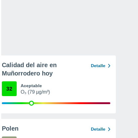
Calidad del aire en
Detalle
Muñorrodero hoy
Aceptable
32
O₃ (79 µg/m³)
Polen
Detalle