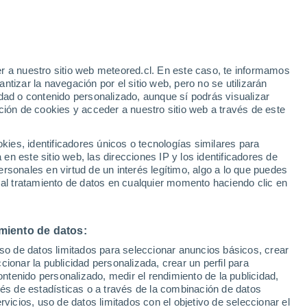
r a nuestro sitio web meteored.cl. En este caso, te informamos
/h
tizar la navegación por el sitio web, pero no se utilizarán
dad o contenido personalizado, aunque sí podrás visualizar
ción de cookies y acceder a nuestro sitio web a través de este
es, identificadores únicos o tecnologías similares para
n este sitio web, las direcciones IP y los identificadores de
rsonales en virtud de un interés legítimo, algo a lo que puedes
Satélites
Modelos
 al tratamiento de datos en cualquier momento haciendo clic en
miento de datos:
iércoles
Jueves
Viernes
Sábado
uso de datos limitados para seleccionar anuncios básicos, crear
12 Ago
13 Ago
14 Ago
15 Ago
ccionar la publicidad personalizada, crear un perfil para
ontenido personalizado, medir el rendimiento de la publicidad,
vés de estadísticas o a través de la combinación de datos
rvicios, uso de datos limitados con el objetivo de seleccionar el
60%