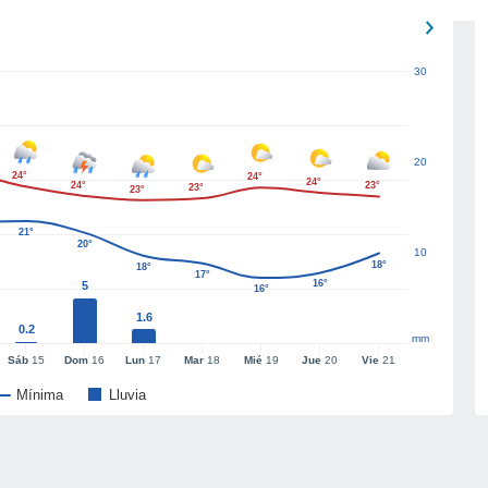
30
20
24°
24°
24°
24°
23°
23°
23°
21°
20°
10
18°
18°
17°
16°
5
16°
1.6
0.2
mm
Sáb
15
Dom
16
Lun
17
Mar
18
Mié
19
Jue
20
Vie
21
Mínima
Lluvia