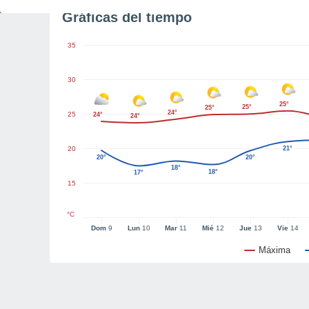
Gráficas del tiempo
35
30
25°
25°
25°
24°
25
24°
24°
20
21°
20°
20°
18°
18°
17°
15
°C
Dom
9
Lun
10
Mar
11
Mié
12
Jue
13
Vie
14
Máxima