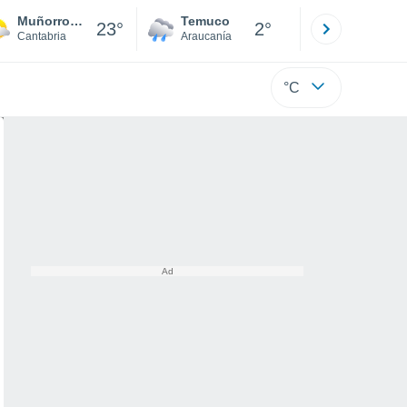
Muñorrodero
Temuco
Osorno
23°
2°
Cantabria
Araucanía
Los Lagos
°C