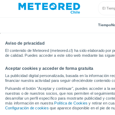
Tiempo
No
Aviso de privacidad
El contenido de Meteored (meteored.cl) ha sido elaborado por pr
de calidad. Puedes acceder a este sitio web mediante las sigui
Aceptar cookies y acceder de forma gratuita
Inicio
España
Cantabria
Muñorrodero
La publicidad digital personalizada, basada en la información r
financiar nuestra actividad para seguir ofreciéndote contenido c
El Tiempo en Muñorro
Pulsando el botón "Aceptar y continuar", puedes acceder a la w
nuestras o de nuestros socios, que nos permiten el seguimiento
11:25
Domingo
desarrollar un perfil específico para mostrarte publicidad y co
más información en nuestra
Política de Cookies
y retirar en cu
Configuración de cookies
que aparece disponible en el pie de n
Parcialmente nuboso