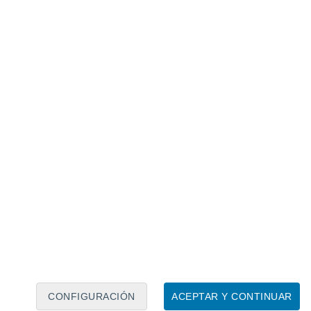
Calendario lunar
Lun
Mar
Mié
Jue
Vie
Sáb
Dom
9
10
11
12
13
14
15
16
17
18
19
20
21
22
CONFIGURACIÓN
ACEPTAR Y CONTINUAR