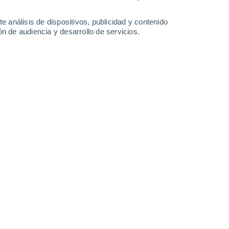
0.2 mm
25°
/
18°
25°
/
20°
25°
/
21°
24°
/
21°
e análisis de dispositivos, publicidad y contenido
n de audiencia y desarrollo de servicios.
-
18
km/h
13
-
24
km/h
12
-
23
km/h
11
-
22
km/h
 de agosto
uboso
Noroeste
2 Bajo
11
-
19 km/h
FPS:
no
Noroeste
4 Medio
13
-
22 km/h
FPS:
6-10
uboso
Noroeste
5 Medio
15
-
25 km/h
FPS:
6-10
uboso
Noroeste
5 Medio
16
-
27 km/h
FPS:
6-10