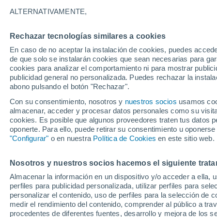
23°
ALTERNATIVAMENTE,
Rechazar tecnologías similares a cookies
Noroeste
En caso de no aceptar la instalación de cookies, puedes accede
Sensación de 23°
11
-
19 km
de que solo se instalarán cookies que sean necesarias para garan
cookies para analizar el comportamiento ni para mostrar publici
publicidad general no personalizada. Puedes rechazar la instala
abono pulsando el botón "Rechazar".
Última hora
Heladas iniciales darán paso a un ciclón que
Con su consentimiento, nosotros y
nuestros socios
usamos cooki
promete lluvia en la zona central
almacenar, acceder y procesar datos personales como su visita e
cookies. Es posible que algunos proveedores traten tus datos pe
Tiempo 1 - 7 días
Actualidad
Mapa de nubosidad
oponerte. Para ello, puede retirar su consentimiento u oponerse
"Configurar"
o en nuestra
Política de Cookies
en este sitio web.
Nosotros y nuestros socios hacemos el siguiente trata
Mañana
Martes
M
Hoy
Almacenar la información en un dispositivo y/o acceder a ella, 
10 Ago
11 Ago
9 Ago
perfiles para publicidad personalizada, utilizar perfiles para sele
personalizar el contenido, uso de perfiles para la selección de c
medir el rendimiento del contenido, comprender al público a tra
procedentes de diferentes fuentes, desarrollo y mejora de los se