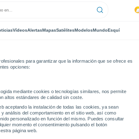
ticias
Vídeos
Alertas
Mapas
Satélites
Modelos
Mundo
Esquí
ofesionales para garantizar que la información que se ofrece es
entes opciones:
ecogida mediante cookies o tecnologías similares, nos permite
on altos estándares de calidad sin coste.
dero
eb aceptando la instalación de todas las cookies, ya sean
 y análisis del comportamiento en el sitio web, así como
...
ntenido personalizado en función del mismo. Puedes consultar
alquier momento el consentimiento pulsando el botón
Por hora
uestra página web.
Cielos nubosos en las próximas
horas