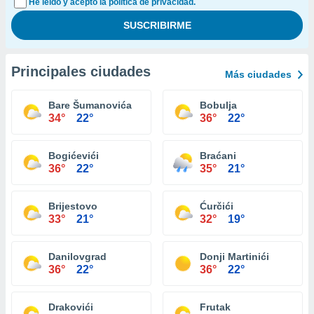
He leído y acepto la política de privacidad.
Principales ciudades
Más ciudades
Bare Šumanovića
Bobulja
34°
22°
36°
22°
Bogićevići
Braćani
36°
22°
35°
21°
Brijestovo
Ćurčići
33°
21°
32°
19°
Danilovgrad
Donji Martinići
36°
22°
36°
22°
Drakovići
Frutak