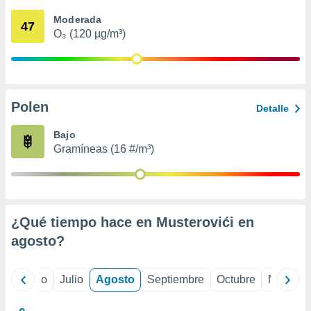
 seleccionar
o.
Moderada
47
O₃ (120 µg/m³)
calización
precisa e
ión mediante
, publicidad
Polen
Detalle
dos,
 publicidad
Bajo
,
Gramíneas (16 #/m³)
ón de
 desarrollo
s.
tros 1199
ios
¿Qué tiempo hace en Musterovići en
agosto
?
yo
Junio
Julio
Agosto
Septiembre
Octubre
Noviemb