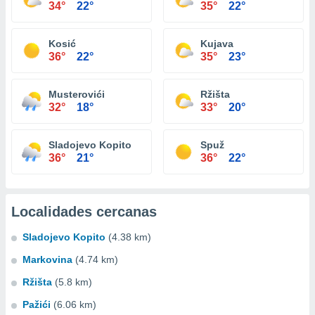
34°
22°
35°
22°
Kosić
Kujava
36°
22°
35°
23°
Musterovići
Ržišta
32°
18°
33°
20°
Sladojevo Kopito
Spuž
36°
21°
36°
22°
Localidades cercanas
Sladojevo Kopito
(4.38 km)
Markovina
(4.74 km)
Ržišta
(5.8 km)
Pažići
(6.06 km)