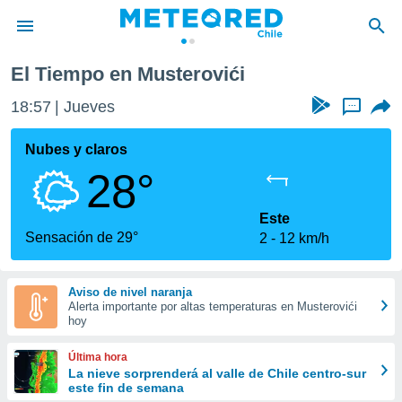
El Tiempo en Musterovići
privacidad
18:57
Jueves
...
o de
eteored.cl)
borado por
Nubes y claros
es para
28°
ue la
 que se
e calidad.
Este
eder a este
Sensación de 29°
2
12 km/h
ediante las
opciones:
Aviso de nivel naranja
ookies y
Alerta importante por altas temperaturas en Musterovići
e forma
hoy
d digital
Última hora
ada, basada
La nieve sorprenderá al valle de Chile centro-sur
este fin de semana
mación