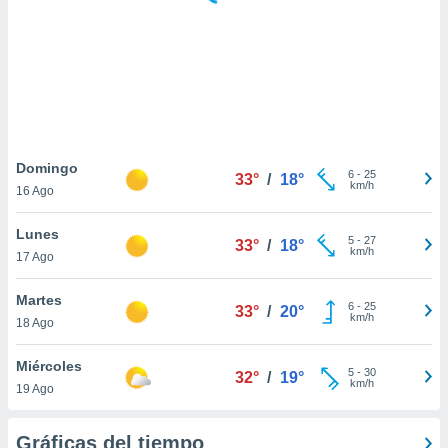
 botón
.
nto,
cios
kies,
ores únicos
Domingo
6
-
25
as similares
33°
/
18°
km/h
16 Ago
nar,
rocesar
Lunes
onales como
5
-
27
33°
/
18°
km/h
 este sitio
17 Ago
recciones IP
ficadores de
Martes
6
-
25
33°
/
20°
 posible
km/h
18 Ago
s
 traten tus
Miércoles
nales en
5
-
30
32°
/
19°
km/h
 interés
19 Ago
go a lo que
nerte. Para
Gráficas del tiempo
retirar su