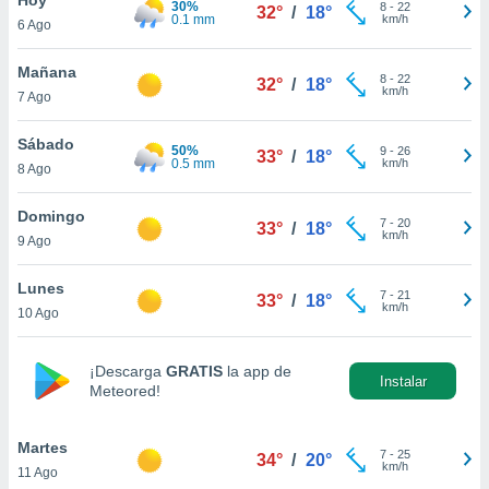
30%
8
-
22
32°
/
18°
0.1 mm
km/h
6 Ago
do en
 mismo.
sultar más
Mañana
8
-
22
32°
/
18°
 en nuestra
km/h
7 Ago
 Cookies
y
ualquier
Sábado
50%
9
-
26
33°
/
18°
0.5 mm
km/h
8 Ago
ento
 botón
ación de
Domingo
7
-
20
33°
/
18°
kies
km/h
9 Ago
 disponible
e nuestra
Lunes
7
-
21
.
33°
/
18°
km/h
10 Ago
IVAMENTE,
¡Descarga
GRATIS
la app de
Instalar
Meteored!
as
 a cookies
Martes
 no aceptar
7
-
25
34°
/
20°
km/h
11 Ago
ón de