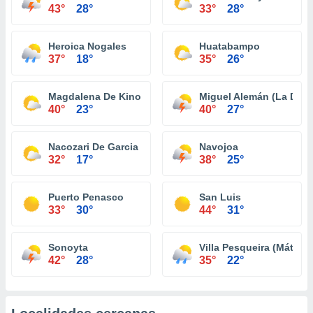
43°
28°
33°
28°
Heroica Nogales
Huatabampo
37°
18°
35°
26°
Magdalena De Kino
Miguel Alemán (La Doce
40°
23°
40°
27°
Nacozari De Garcia
Navojoa
32°
17°
38°
25°
Puerto Penasco
San Luis
33°
30°
44°
31°
Sonoyta
Villa Pesqueira (Mátape
42°
28°
35°
22°