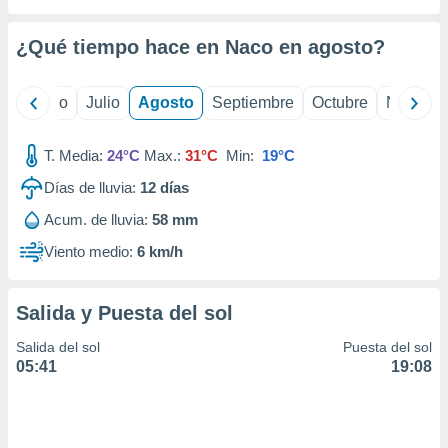
 seleccionar
o.
¿Qué tiempo hace en Naco en
agosto
?
calización
precisa e
ión mediante
yo
Junio
Julio
Agosto
Septiembre
Octubre
Noviemb
, publicidad
T. Media:
24°C
Max.:
31°C
Min:
19°C
dos,
 publicidad
Días de lluvia:
12
días
,
Acum. de lluvia:
58 mm
ón de
 desarrollo
Viento medio:
6 km/h
s.
tros 1199
Salida y Puesta del sol
ios
Salida del sol
Puesta del sol
05:41
19:08