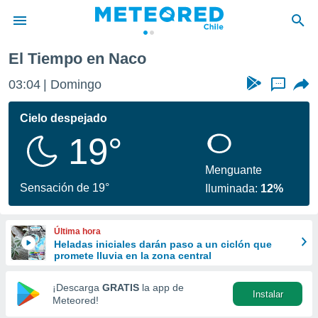
El Tiempo en Naco
privacidad
03:04
Domingo
...
o de
eteored.cl)
borado por
Cielo despejado
es para
19°
ue la
 que se
e calidad.
Menguante
eder a este
Sensación de 19°
Iluminada:
12%
ediante las
opciones:
Última hora
ookies y
Heladas iniciales darán paso a un ciclón que
e forma
promete lluvia en la zona central
d digital
¡Descarga
GRATIS
la app de
Instalar
ada, basada
Meteored!
mación