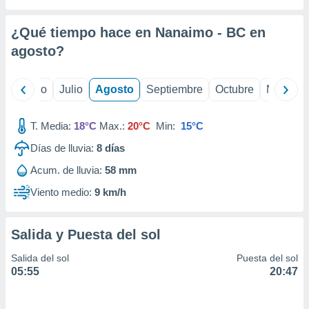
 seleccionar
o.
¿Qué tiempo hace en Nanaimo - BC en
calización
precisa e
agosto
?
ión mediante
, publicidad
yo
Junio
Julio
Agosto
Septiembre
Octubre
Noviemb
dos,
T. Media:
18°C
Max.:
20°C
Min:
15°C
 publicidad
,
Días de lluvia:
8
días
ón de
 desarrollo
Acum. de lluvia:
58 mm
s.
Viento medio:
9 km/h
tros 1199
ios
Salida y Puesta del sol
Salida del sol
Puesta del sol
05:55
20:47