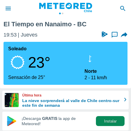
El Tiempo en Nanaimo - BC
privacidad
19:53
Jueves
...
o de
eteored.cl)
borado por
Soleado
es para
23°
ue la
 que se
e calidad.
Norte
eder a este
Sensación de 25°
2
11 km/h
ediante las
opciones:
Última hora
ookies y
La nieve sorprenderá al valle de Chile centro-sur
e forma
este fin de semana
d digital
¡Descarga
GRATIS
la app de
Instalar
ada, basada
Meteored!
mación