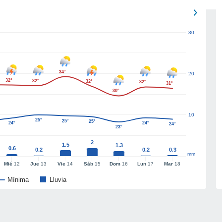
30
34°
20
32°
32°
32°
32°
31°
30°
10
25°
25°
25°
24°
24°
24°
23°
2
1.5
1.3
0.6
0.2
0.2
0.3
mm
Mié
12
Jue
13
Vie
14
Sáb
15
Dom
16
Lun
17
Mar
18
Mínima
Lluvia