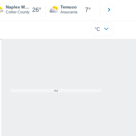
Naples Municipal Airport
Temuco
Osorno
26°
7°
Collier County
Araucanía
Los Lagos
°C