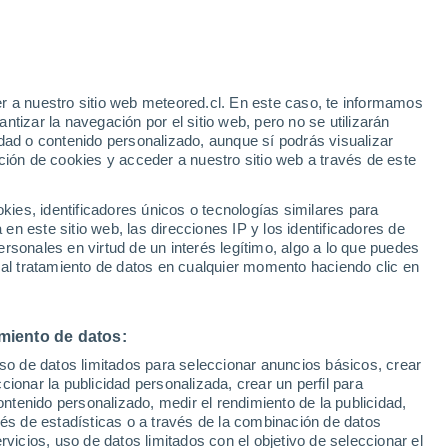
Riesgo de tormentas
Mañana por la tarde
r a nuestro sitio web meteored.cl. En este caso, te informamos
tizar la navegación por el sitio web, pero no se utilizarán
dad o contenido personalizado, aunque sí podrás visualizar
ción de cookies y acceder a nuestro sitio web a través de este
sur
es, identificadores únicos o tecnologías similares para
n este sitio web, las direcciones IP y los identificadores de
rsonales en virtud de un interés legítimo, algo a lo que puedes
ites
Modelos
 al tratamiento de datos en cualquier momento haciendo clic en
miento de datos:
omingo
Lunes
Martes
Miércoles
uso de datos limitados para seleccionar anuncios básicos, crear
9 Ago
10 Ago
11 Ago
12 Ago
ccionar la publicidad personalizada, crear un perfil para
ontenido personalizado, medir el rendimiento de la publicidad,
vés de estadísticas o a través de la combinación de datos
rvicios, uso de datos limitados con el objetivo de seleccionar el
90%
90%
80%
70%