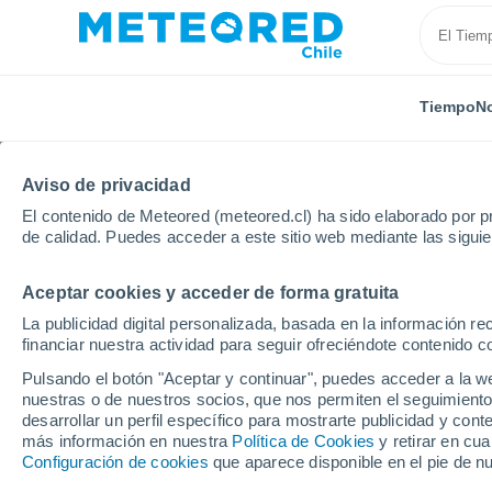
Tiempo
No
Aviso de privacidad
El contenido de Meteored (meteored.cl) ha sido elaborado por pr
de calidad. Puedes acceder a este sitio web mediante las sigui
Aceptar cookies y acceder de forma gratuita
Inicio
Estados Unidos
Estado de Florida
Naples 
La publicidad digital personalizada, basada en la información r
financiar nuestra actividad para seguir ofreciéndote contenido c
El Tiempo en Naples Mu
Pulsando el botón "Aceptar y continuar", puedes acceder a la w
nuestras o de nuestros socios, que nos permiten el seguimiento
18:03
Jueves
desarrollar un perfil específico para mostrarte publicidad y co
más información en nuestra
Política de Cookies
y retirar en cu
Configuración de cookies
que aparece disponible en el pie de n
Lluvia débil