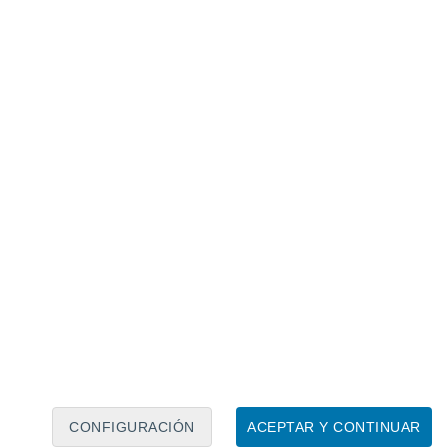
Calendario lunar
Lun
Mar
Mié
Jue
Vie
Sáb
Dom
6
7
8
9
10
11
12
13
14
15
16
17
18
19
CONFIGURACIÓN
ACEPTAR Y CONTINUAR