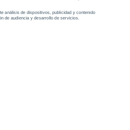
1.7 mm
2.5 mm
0.9 mm
0.6 mm
32°
/
24°
34°
/
24°
32°
/
24°
32°
/
24°
e análisis de dispositivos, publicidad y contenido
n de audiencia y desarrollo de servicios.
-
25
km/h
15
-
31
km/h
10
-
24
km/h
10
-
27
km/h
port - FL hoy
, 6 de agosto
Noreste
3 Medio
11
-
21 km/h
FPS:
6-10
Noreste
1 Bajo
13
-
23 km/h
FPS:
no
Noreste
0 Bajo
12
-
25 km/h
FPS:
no
Noreste
0 Bajo
14
-
25 km/h
FPS:
no