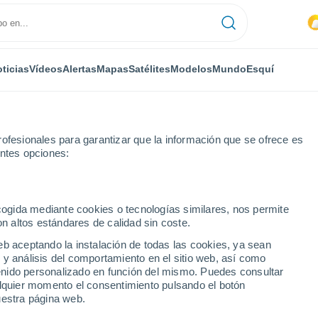
ticias
Vídeos
Alertas
Mapas
Satélites
Modelos
Mundo
Esquí
ofesionales para garantizar que la información que se ofrece es
entes opciones:
Municipal Airport
ecogida mediante cookies o tecnologías similares, nos permite
on altos estándares de calidad sin coste.
nicipal Airport - FL
eb aceptando la instalación de todas las cookies, ya sean
 y análisis del comportamiento en el sitio web, así como
...
ntenido personalizado en función del mismo. Puedes consultar
alquier momento el consentimiento pulsando el botón
Por hora
uestra página web.
Intervalos nubosos en las
próximas horas