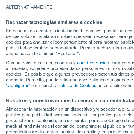
27°
ALTERNATIVAMENTE,
Rechazar tecnologías similares a cookies
70%
En caso de no aceptar la instalación de cookies, puedes accede
Sensación de 29°
0.2 mm
de que solo se instalarán cookies que sean necesarias para garan
cookies para analizar el comportamiento ni para mostrar publici
publicidad general no personalizada. Puedes rechazar la instala
abono pulsando el botón "Rechazar".
Última hora
La nieve sorprenderá al valle de Chile centro-
Con su consentimiento, nosotros y
nuestros socios
usamos cooki
este fin de semana
almacenar, acceder y procesar datos personales como su visita e
cookies. Es posible que algunos proveedores traten tus datos pe
Tiempo 1 - 7 días
Actualidad
Mapa de lluvia
Satél
oponerte. Para ello, puede retirar su consentimiento u oponerse
"Configurar"
o en nuestra
Política de Cookies
en este sitio web.
Nosotros y nuestros socios hacemos el siguiente trata
Mañana
Sábado
D
Hoy
Almacenar la información en un dispositivo y/o acceder a ella, 
7 Ago
8 Ago
6 Ago
perfiles para publicidad personalizada, utilizar perfiles para sele
personalizar el contenido, uso de perfiles para la selección de c
medir el rendimiento del contenido, comprender al público a tra
procedentes de diferentes fuentes, desarrollo y mejora de los se
90%
70%
90%