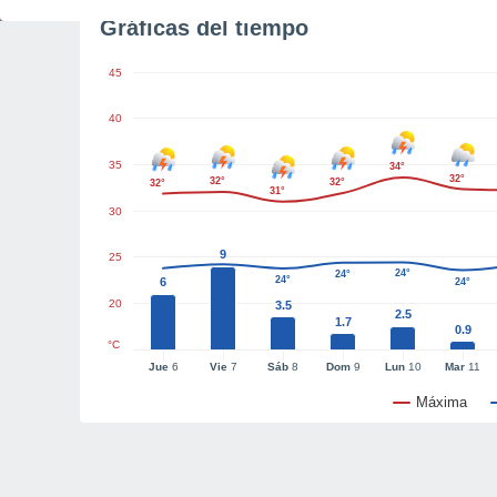
Gráficas del tiempo
45
40
35
34°
32°
32°
32°
32°
31°
30
9
25
24°
24°
24°
24°
6
24°
20
3.5
2.5
1.7
0.9
°C
Jue
6
Vie
7
Sáb
8
Dom
9
Lun
10
Mar
11
Máxima