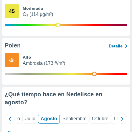
 seleccionar
o.
Moderada
45
O₃ (114 µg/m³)
calización
precisa e
ión mediante
, publicidad
Polen
Detalle
dos,
 publicidad
Alto
,
Ambrosía (173 #/m³)
ón de
 desarrollo
s.
tros 1199
ios
¿Qué tiempo hace en Nedelisce en
agosto
?
yo
Junio
Julio
Agosto
Septiembre
Octubre
Noviemb