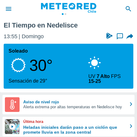
El Tiempo en Nedelisce
privacidad
13:55
Domingo
...
o de
eteored.cl)
borado por
Soleado
es para
30°
ue la
 que se
e calidad.
UV
7 Alto
FPS
eder a este
Sensación de 29°
15-25
ediante las
opciones:
ookies y
Aviso de nivel rojo
Alerta extrema por altas temperaturas en Nedelisce hoy
e forma
d digital
Última hora
ada, basada
Heladas iniciales darán paso a un ciclón que
promete lluvia en la zona central
mación