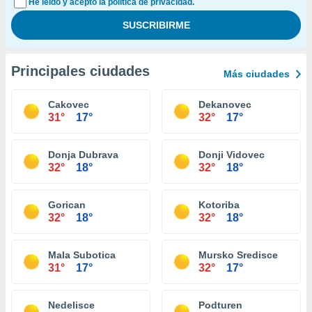
He leído y acepto la política de privacidad.
Principales ciudades
Más ciudades
Cakovec
Dekanovec
31°
17°
32°
17°
Donja Dubrava
Donji Vidovec
32°
18°
32°
18°
Gorican
Kotoriba
32°
18°
32°
18°
Mala Subotica
Mursko Sredisce
31°
17°
32°
17°
Nedelisce
Podturen