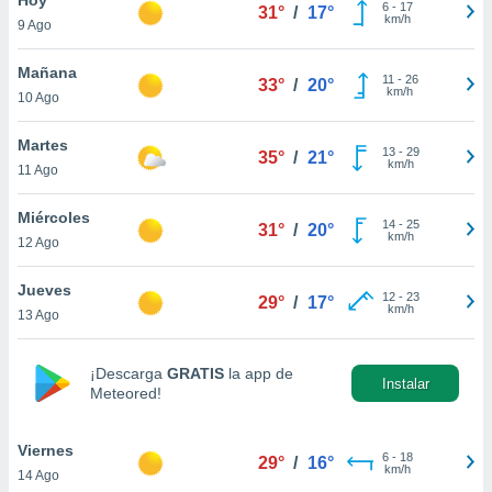
6
-
17
31°
/
17°
km/h
9 Ago
do en
 mismo.
sultar más
Mañana
11
-
26
33°
/
20°
 en nuestra
km/h
10 Ago
 Cookies
y
ualquier
Martes
13
-
29
35°
/
21°
km/h
11 Ago
ento
 botón
ación de
Miércoles
14
-
25
31°
/
20°
kies
km/h
12 Ago
 disponible
e nuestra
Jueves
12
-
23
.
29°
/
17°
km/h
13 Ago
IVAMENTE,
¡Descarga
GRATIS
la app de
Instalar
Meteored!
as
 a cookies
Viernes
 no aceptar
6
-
18
29°
/
16°
km/h
14 Ago
ón de