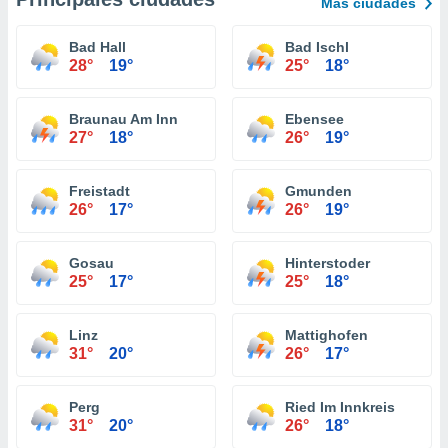
Más ciudades
Bad Hall
Bad Ischl
28°
19°
25°
18°
Braunau Am Inn
Ebensee
27°
18°
26°
19°
Freistadt
Gmunden
26°
17°
26°
19°
Gosau
Hinterstoder
25°
17°
25°
18°
Linz
Mattighofen
31°
20°
26°
17°
Perg
Ried Im Innkreis
31°
20°
26°
18°