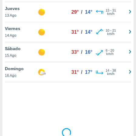
uedes
uestro sitio
Jueves
13
-
31
29°
/
14°
ed.cl. En
km/h
13 Ago
te
 de que
Viernes
talarán
10
-
21
31°
/
14°
km/h
14 Ago
e sean
para
a
Sábado
6
-
20
33°
/
16°
por el sitio
km/h
15 Ago
o se
cookies para
Domingo
14
-
38
31°
/
17°
km/h
16 Ago
nto ni para
licidad o
ado, aunque
sualizar
general no
ada. Puedes
 instalación
y acceder a
io web a
ste abono