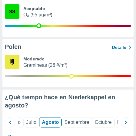
 seleccionar
o.
Aceptable
38
O₃ (95 µg/m³)
calización
precisa e
ión mediante
, publicidad
Polen
Detalle
dos,
 publicidad
Moderado
,
Gramíneas (26 #/m³)
ón de
 desarrollo
s.
tros 1199
ios
¿Qué tiempo hace en Niederkappel en
agosto
?
yo
Junio
Julio
Agosto
Septiembre
Octubre
Noviemb