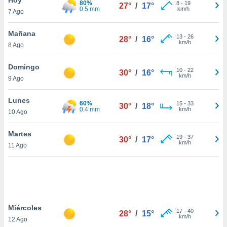
80%
8
-
19
27°
/
17°
0.5 mm
km/h
7 Ago
do en
 mismo.
sultar más
Mañana
13
-
26
28°
/
16°
 en nuestra
km/h
8 Ago
 Cookies
y
ualquier
Domingo
10
-
22
30°
/
16°
km/h
9 Ago
ento
 botón
ación de
Lunes
60%
15
-
33
30°
/
18°
kies
0.4 mm
km/h
10 Ago
 disponible
e nuestra
Martes
19
-
37
.
30°
/
17°
km/h
11 Ago
IVAMENTE,
as
 a cookies
Miércoles
 no aceptar
17
-
40
28°
/
15°
km/h
12 Ago
ón de