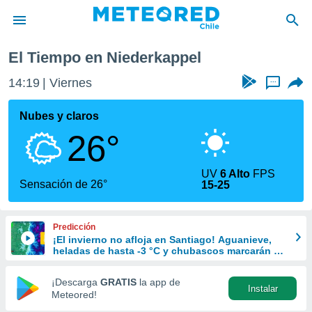
El Tiempo en Niederkappel
privacidad
14:19
Viernes
...
o de
eteored.cl)
borado por
Nubes y claros
es para
26°
ue la
 que se
e calidad.
UV
6 Alto
FPS
eder a este
Sensación de 26°
15-25
ediante las
opciones:
Predicción
ookies y
¡El invierno no afloja en Santiago! Aguanieve,
e forma
heladas de hasta -3 °C y chubascos marcarán el
fin de semana en la RM
d digital
¡Descarga
GRATIS
la app de
Instalar
ada, basada
Meteored!
mación