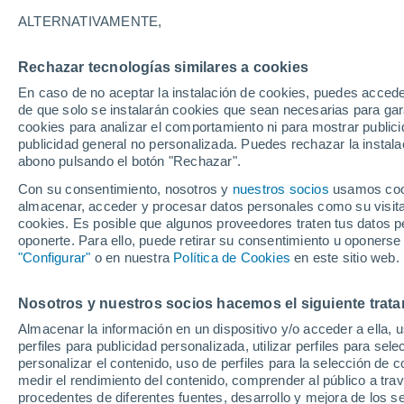
24°
ALTERNATIVAMENTE,
Rechazar tecnologías similares a cookies
UV
6 Alto
En caso de no aceptar la instalación de cookies, puedes accede
Sensación de 25°
FPS
15-25
de que solo se instalarán cookies que sean necesarias para garan
cookies para analizar el comportamiento ni para mostrar publici
publicidad general no personalizada. Puedes rechazar la instala
abono pulsando el botón "Rechazar".
Predicción
¡El invierno no afloja en Santiago! Aguanieve
Con su consentimiento, nosotros y
nuestros socios
usamos cooki
heladas de hasta -3 °C y chubascos marcarán 
almacenar, acceder y procesar datos personales como su visita e
de semana en la RM
cookies. Es posible que algunos proveedores traten tus datos pe
Tiempo 1 - 7 días
Actualidad
Mapa de temperatura
oponerte. Para ello, puede retirar su consentimiento u oponerse
"Configurar"
o en nuestra
Política de Cookies
en este sitio web.
Nosotros y nuestros socios hacemos el siguiente trata
Mañana
Domingo
Hoy
Almacenar la información en un dispositivo y/o acceder a ella, 
8 Ago
9 Ago
7 Ago
perfiles para publicidad personalizada, utilizar perfiles para sele
personalizar el contenido, uso de perfiles para la selección de c
medir el rendimiento del contenido, comprender al público a tra
procedentes de diferentes fuentes, desarrollo y mejora de los se