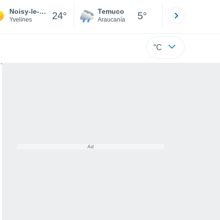
Noisy-le-Roi
Temuco
Osorno
24°
5°
Yvelines
Araucanía
Los Lagos
°C