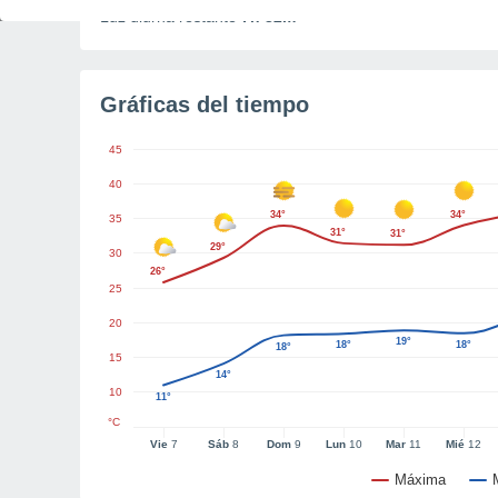
Luz diurna restante
7h 32m
Gráficas del tiempo
45
40
34°
34°
35
31°
31°
29°
30
26°
25
20
19°
18°
18°
18°
15
14°
10
11°
°C
Vie
7
Sáb
8
Dom
9
Lun
10
Mar
11
Mié
12
Máxima