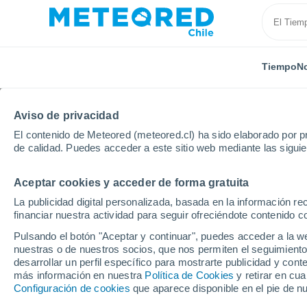
Tiempo
No
Aviso de privacidad
El contenido de Meteored (meteored.cl) ha sido elaborado por pr
de calidad. Puedes acceder a este sitio web mediante las sigui
Aceptar cookies y acceder de forma gratuita
Inicio
Francia
Isla de Francia
Yvelines
Noisy
La publicidad digital personalizada, basada en la información r
financiar nuestra actividad para seguir ofreciéndote contenido c
El Tiempo en Noisy-le-
Pulsando el botón "Aceptar y continuar", puedes acceder a la w
nuestras o de nuestros socios, que nos permiten el seguimiento
14:25
Viernes
desarrollar un perfil específico para mostrarte publicidad y co
más información en nuestra
Política de Cookies
y retirar en cu
Configuración de cookies
que aparece disponible en el pie de n
Soleado