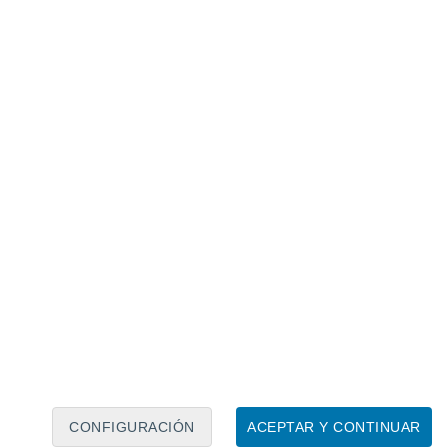
Calendario lunar
Lun
Mar
Mié
Jue
Vie
Sáb
Dom
7
8
9
10
11
12
13
14
15
16
17
18
19
20
CONFIGURACIÓN
ACEPTAR Y CONTINUAR