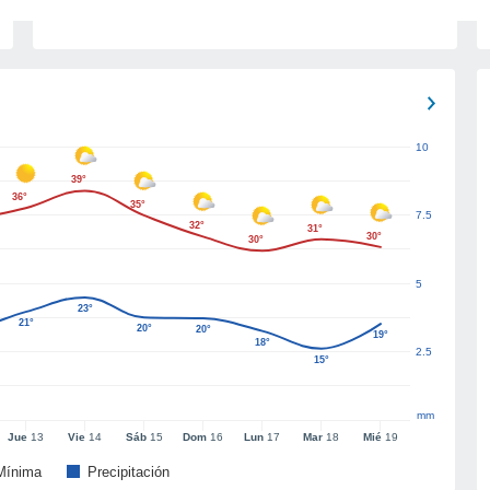
10
39°
36°
35°
7.5
32°
31°
30°
30°
5
23°
21°
20°
20°
19°
18°
2.5
15°
mm
Jue
13
Vie
14
Sáb
15
Dom
16
Lun
17
Mar
18
Mié
19
Mínima
Precipitación