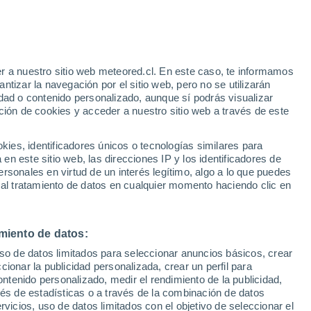
r a nuestro sitio web meteored.cl. En este caso, te informamos
tizar la navegación por el sitio web, pero no se utilizarán
dad o contenido personalizado, aunque sí podrás visualizar
ción de cookies y acceder a nuestro sitio web a través de este
,
es, identificadores únicos o tecnologías similares para
el fin
n este sitio web, las direcciones IP y los identificadores de
rsonales en virtud de un interés legítimo, algo a lo que puedes
Satélites
Modelos
 al tratamiento de datos en cualquier momento haciendo clic en
miento de datos:
Lunes
Martes
Miércoles
Jueves
uso de datos limitados para seleccionar anuncios básicos, crear
10 Ago
11 Ago
12 Ago
13 Ago
ccionar la publicidad personalizada, crear un perfil para
ontenido personalizado, medir el rendimiento de la publicidad,
vés de estadísticas o a través de la combinación de datos
rvicios, uso de datos limitados con el objetivo de seleccionar el