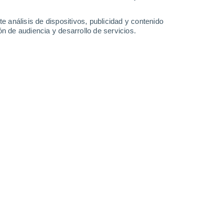
31°
/
18°
31°
/
19°
34°
/
18°
36°
/
21°
e análisis de dispositivos, publicidad y contenido
n de audiencia y desarrollo de servicios.
-
28
km/h
15
-
35
km/h
10
-
30
km/h
8
-
20
km/h
de agosto
Norte
6 Alto
4
-
19 km/h
FPS:
15-25
Norte
6 Alto
5
-
21 km/h
FPS:
15-25
Norte
5 Medio
6
-
22 km/h
FPS:
6-10
Norte
3 Medio
7
-
23 km/h
FPS:
6-10