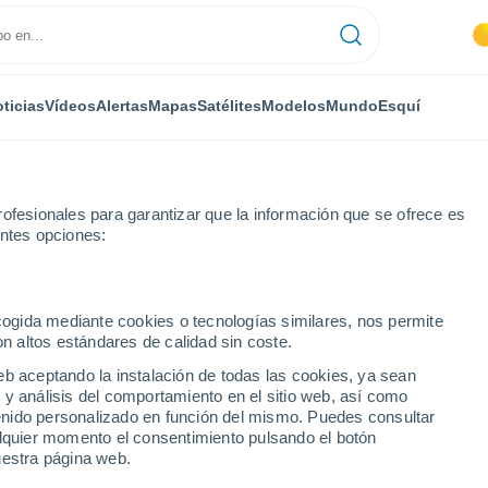
ticias
Vídeos
Alertas
Mapas
Satélites
Modelos
Mundo
Esquí
ofesionales para garantizar que la información que se ofrece es
entes opciones:
-le-Roi
ecogida mediante cookies o tecnologías similares, nos permite
on altos estándares de calidad sin coste.
Roi
eb aceptando la instalación de todas las cookies, ya sean
 y análisis del comportamiento en el sitio web, así como
...
ntenido personalizado en función del mismo. Puedes consultar
alquier momento el consentimiento pulsando el botón
Por hora
uestra página web.
Cielos despejados en las
próximas horas