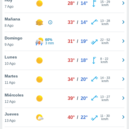
15
-
29
28°
/
14°
km/h
7 Ago
do en
 mismo.
sultar más
Mañana
13
-
28
33°
/
14°
 en nuestra
km/h
8 Ago
 Cookies
y
ualquier
Domingo
60%
22
-
52
31°
/
19°
3 mm
km/h
9 Ago
ento
 botón
ación de
Lunes
8
-
22
33°
/
18°
kies
km/h
10 Ago
 disponible
e nuestra
Martes
14
-
33
.
34°
/
20°
km/h
11 Ago
IVAMENTE,
Miércoles
13
-
27
39°
/
20°
km/h
12 Ago
as
 a cookies
Jueves
11
-
30
40°
/
22°
km/h
 no aceptar
13 Ago
ón de