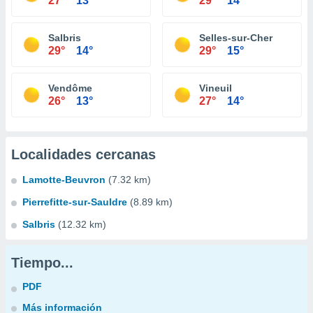
27°
13°
29°
14°
Salbris
Selles-sur-Cher
29°
14°
29°
15°
Vendôme
Vineuil
26°
13°
27°
14°
Localidades cercanas
Lamotte-Beuvron
(7.32 km)
Pierrefitte-sur-Sauldre
(8.89 km)
Salbris
(12.32 km)
Tiempo...
PDF
Más información