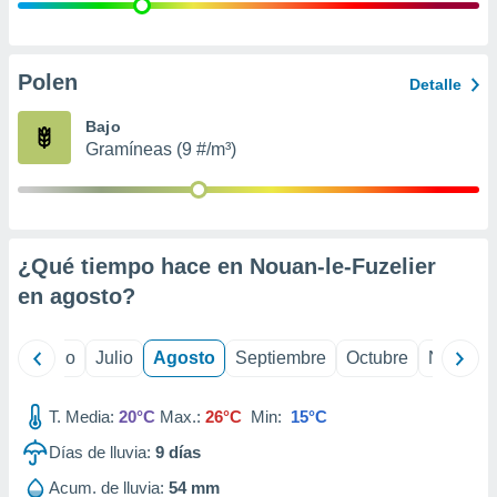
 seleccionar
o.
calización
precisa e
Polen
Detalle
ión mediante
Bajo
, publicidad
Gramíneas (9 #/m³)
dos,
 publicidad
,
ón de
¿Qué tiempo hace en Nouan-le-Fuzelier
 desarrollo
s.
en
agosto
?
tros 1199
ios
yo
Junio
Julio
Agosto
Septiembre
Octubre
Noviemb
T. Media:
20°C
Max.:
26°C
Min:
15°C
Días de lluvia:
9
días
Acum. de lluvia:
54 mm