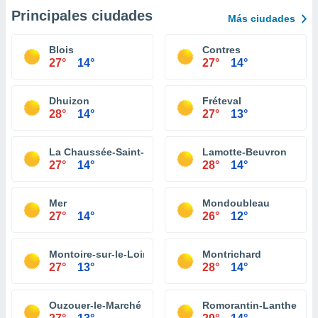
Principales ciudades
Más ciudades
Blois
Contres
27°
14°
27°
14°
Dhuizon
Fréteval
28°
14°
27°
13°
La Chaussée-Saint-Victor
Lamotte-Beuvron
27°
14°
28°
14°
Mer
Mondoubleau
27°
14°
26°
12°
Montoire-sur-le-Loir
Montrichard
27°
13°
28°
14°
Ouzouer-le-Marché
Romorantin-Lanthenay