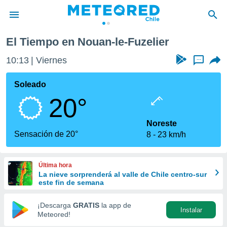
e-Fuzelier
El Tiempo en Nouan-le-Fuzelier
privacidad
10:13
Viernes
...
o de
eteored.cl)
borado por
Soleado
es para
20°
ue la
 que se
e calidad.
Noreste
eder a este
Sensación de 20°
8
23 km/h
ediante las
opciones:
Última hora
ookies y
La nieve sorprenderá al valle de Chile centro-sur
e forma
este fin de semana
d digital
¡Descarga
GRATIS
la app de
Instalar
ada, basada
Meteored!
mación