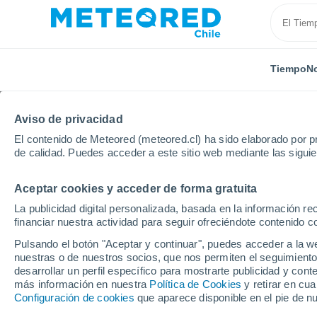
Tiempo
No
Aviso de privacidad
El contenido de Meteored (meteored.cl) ha sido elaborado por pr
de calidad. Puedes acceder a este sitio web mediante las sigui
Aceptar cookies y acceder de forma gratuita
Inicio
Francia
Centro-Valle de Loira
Loir y Cher
La publicidad digital personalizada, basada en la información r
financiar nuestra actividad para seguir ofreciéndote contenido c
El Tiempo en Vineuil
Pulsando el botón "Aceptar y continuar", puedes acceder a la w
nuestras o de nuestros socios, que nos permiten el seguimiento
23:38
Jueves
desarrollar un perfil específico para mostrarte publicidad y co
más información en nuestra
Política de Cookies
y retirar en cu
Configuración de cookies
que aparece disponible en el pie de n
Cielo despejado