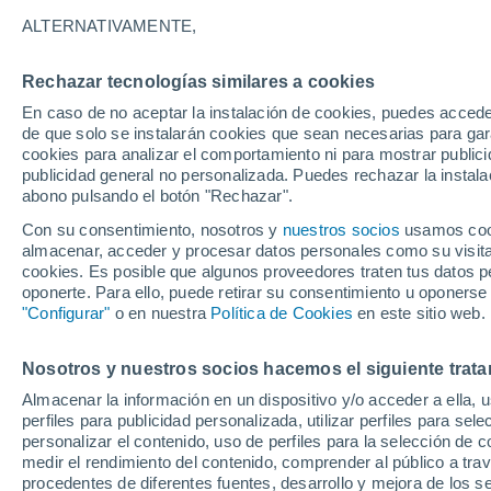
19°
ALTERNATIVAMENTE,
Rechazar tecnologías similares a cookies
Menguant
En caso de no aceptar la instalación de cookies, puedes accede
Iluminada
Sensación de 19°
de que solo se instalarán cookies que sean necesarias para garan
cookies para analizar el comportamiento ni para mostrar publici
publicidad general no personalizada. Puedes rechazar la instala
abono pulsando el botón "Rechazar".
Última hora
La nieve sorprenderá al valle de Chile centro-
Con su consentimiento, nosotros y
nuestros socios
usamos cooki
este fin de semana
almacenar, acceder y procesar datos personales como su visita e
cookies. Es posible que algunos proveedores traten tus datos pe
Tiempo 1 - 7 días
Actualidad
Mapa de temperatura
oponerte. Para ello, puede retirar su consentimiento u oponerse
"Configurar"
o en nuestra
Política de Cookies
en este sitio web.
Nosotros y nuestros socios hacemos el siguiente trata
Mañana
Sábado
D
Hoy
Almacenar la información en un dispositivo y/o acceder a ella, 
7 Ago
8 Ago
6 Ago
perfiles para publicidad personalizada, utilizar perfiles para sele
personalizar el contenido, uso de perfiles para la selección de c
medir el rendimiento del contenido, comprender al público a tra
procedentes de diferentes fuentes, desarrollo y mejora de los se