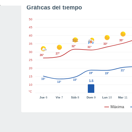
Gráficas del tiempo
50
45
40
35°
35
33°
32°
31°
30
27°
26°
25
20
21°
19°
19°
15
15°
15°
1.5
13°
10
°C
Jue
6
Vie
7
Sáb
8
Dom
9
Lun
10
Mar
11
Máxima