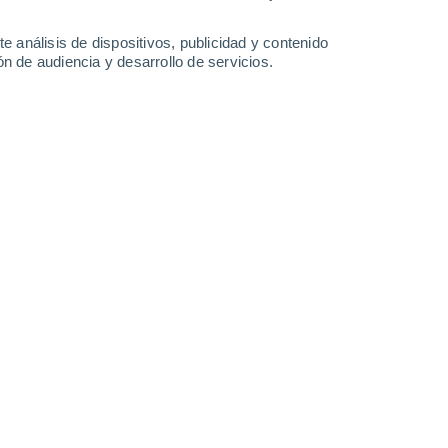
1.5 mm
31°
/
19°
33°
/
19°
35°
/
21°
38°
/
21°
e análisis de dispositivos, publicidad y contenido
n de audiencia y desarrollo de servicios.
-
51
km/h
11
-
20
km/h
15
-
31
km/h
12
-
26
km/h
osto
Noroeste
3 Medio
12
-
28 km/h
FPS:
6-10
Noroeste
2 Bajo
13
-
30 km/h
FPS:
no
Noroeste
1 Bajo
13
-
30 km/h
FPS:
no
Noroeste
0 Bajo
10
-
27 km/h
FPS:
no