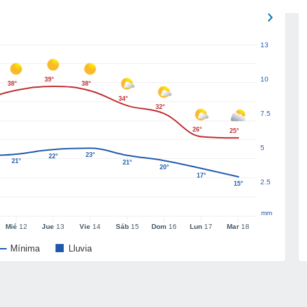
13
10
39°
38°
38°
34°
32°
7.5
26°
25°
5
23°
22°
21°
21°
20°
17°
2.5
15°
mm
Mié
12
Jue
13
Vie
14
Sáb
15
Dom
16
Lun
17
Mar
18
Mínima
Lluvia