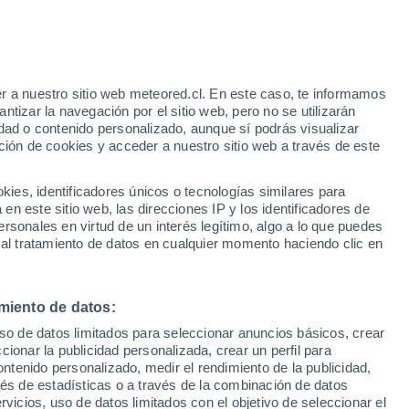
e
r a nuestro sitio web meteored.cl. En este caso, te informamos
:
46%
tizar la navegación por el sitio web, pero no se utilizarán
dad o contenido personalizado, aunque sí podrás visualizar
ción de cookies y acceder a nuestro sitio web a través de este
sur
es, identificadores únicos o tecnologías similares para
n este sitio web, las direcciones IP y los identificadores de
rsonales en virtud de un interés legítimo, algo a lo que puedes
Satélites
Modelos
 al tratamiento de datos en cualquier momento haciendo clic en
miento de datos:
omingo
Lunes
Martes
Miércoles
uso de datos limitados para seleccionar anuncios básicos, crear
9 Ago
10 Ago
11 Ago
12 Ago
ccionar la publicidad personalizada, crear un perfil para
ontenido personalizado, medir el rendimiento de la publicidad,
vés de estadísticas o a través de la combinación de datos
rvicios, uso de datos limitados con el objetivo de seleccionar el
60%