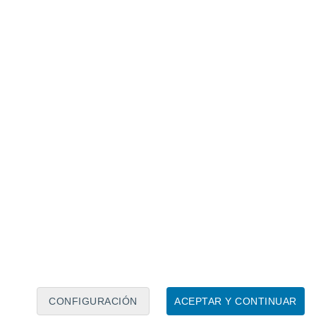
Calendario lunar
Lun
Mar
Mié
Jue
Vie
Sáb
Dom
6
7
8
9
10
11
12
13
14
15
16
17
18
19
CONFIGURACIÓN
ACEPTAR Y CONTINUAR