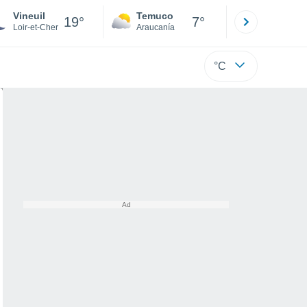
Vineuil
Temuco
Osorno
19°
7°
Loir-et-Cher
Araucanía
Los Lagos
°C