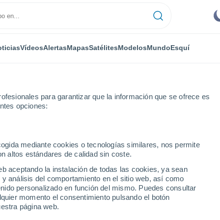
ticias
Vídeos
Alertas
Mapas
Satélites
Modelos
Mundo
Esquí
ofesionales para garantizar que la información que se ofrece es
entes opciones:
Vineuil
ecogida mediante cookies o tecnologías similares, nos permite
on altos estándares de calidad sin coste.
eb aceptando la instalación de todas las cookies, ya sean
 y análisis del comportamiento en el sitio web, así como
...
ntenido personalizado en función del mismo. Puedes consultar
alquier momento el consentimiento pulsando el botón
Por hora
uestra página web.
Cielos despejados en las
próximas horas