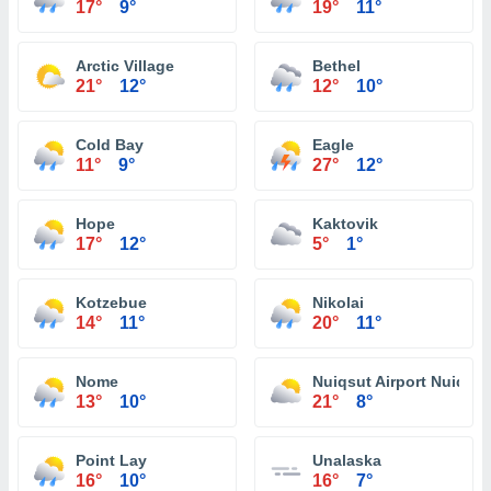
17°
9°
19°
11°
Arctic Village
Bethel
21°
12°
12°
10°
Cold Bay
Eagle
11°
9°
27°
12°
Hope
Kaktovik
17°
12°
5°
1°
Kotzebue
Nikolai
14°
11°
20°
11°
Nome
Nuiqsut Airport Nuiqsut
13°
10°
21°
8°
Point Lay
Unalaska
16°
10°
16°
7°