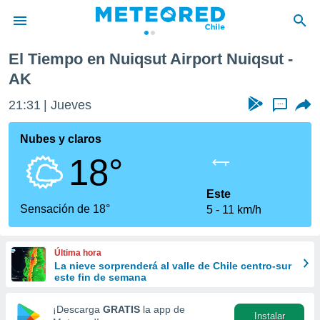
qsut
El Tiempo en Nuiqsut Airport Nuiqsut -
privacidad
AK
o de
eteored.cl)
21:31
Jueves
...
borado por
es para
Nubes y claros
ue la
 que se
18°
e calidad.
eder a este
Este
ediante las
Sensación de 18°
opciones:
5
11 km/h
ookies y
e forma
Última hora
La nieve sorprenderá al valle de Chile centro-sur
este fin de semana
d digital
ada, basada
¡Descarga
GRATIS
la app de
mación
Instalar