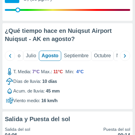
 seleccionar
o.
calización
precisa e
ión mediante
¿Qué tiempo hace en Nuiqsut Airport
Nuiqsut - AK en
agosto
?
, publicidad
dos,
yo
Junio
Julio
Agosto
Septiembre
Octubre
Noviemb
 publicidad
,
ón de
T. Media:
7°C
Max.:
11°C
Min:
4°C
 desarrollo
s.
Días de lluvia:
10
días
tros 1199
Acum. de lluvia:
45 mm
ios
Viento medio:
16 km/h
Salida y Puesta del sol
Salida del sol
Puesta del sol