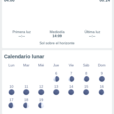
04:06
00:14
Primera luz
Mediodía
Última luz
--:--
14:09
--:--
Sol sobre el horizonte
Calendario lunar
Lun
Mar
Mié
Jue
Vie
Sáb
Dom
6
7
8
9
10
11
12
13
14
15
16
17
18
19