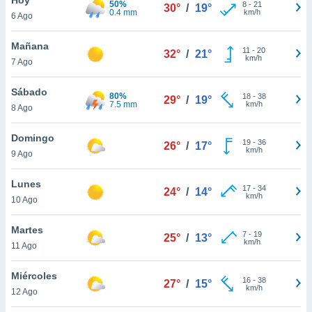
50%
8
-
21
30°
/
19°
0.4 mm
km/h
6 Ago
do en
 mismo.
sultar más
Mañana
11
-
20
32°
/
21°
 en nuestra
km/h
7 Ago
 Cookies
y
ualquier
Sábado
80%
18
-
38
29°
/
19°
7.5 mm
km/h
8 Ago
ento
 botón
ación de
Domingo
19
-
36
26°
/
17°
kies
km/h
9 Ago
 disponible
e nuestra
Lunes
17
-
34
.
24°
/
14°
km/h
10 Ago
IVAMENTE,
Martes
7
-
19
25°
/
13°
km/h
11 Ago
as
 a cookies
Miércoles
16
-
38
27°
/
15°
km/h
 no aceptar
12 Ago
ón de