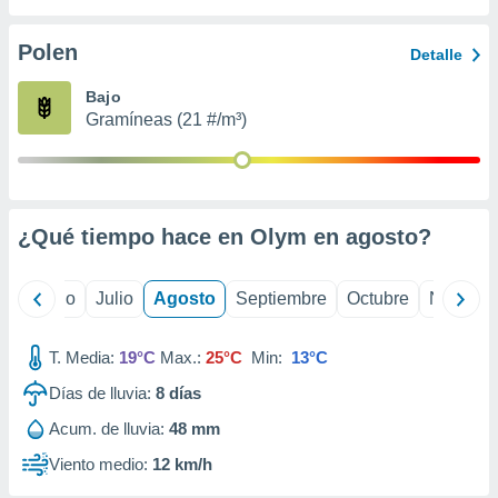
 seleccionar
o.
Polen
Detalle
calización
precisa e
Bajo
ión mediante
Gramíneas (21 #/m³)
, publicidad
dos,
 publicidad
,
¿Qué tiempo hace en Olym en
agosto
?
ón de
 desarrollo
s.
yo
Junio
Julio
Agosto
Septiembre
Octubre
Noviemb
tros 1199
ios
T. Media:
19°C
Max.:
25°C
Min:
13°C
Días de lluvia:
8
días
Acum. de lluvia:
48 mm
Viento medio:
12 km/h