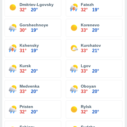
Dmitriev-Lgovsky
Fatezh
32°
20°
32°
19°
Gorshechnoye
Korenevo
30°
19°
33°
20°
Kshensky
Kurchatov
31°
19°
33°
21°
Kursk
Lgov
32°
20°
33°
20°
Medvenka
Oboyan
33°
20°
33°
20°
Pristen
Rylsk
32°
20°
32°
20°