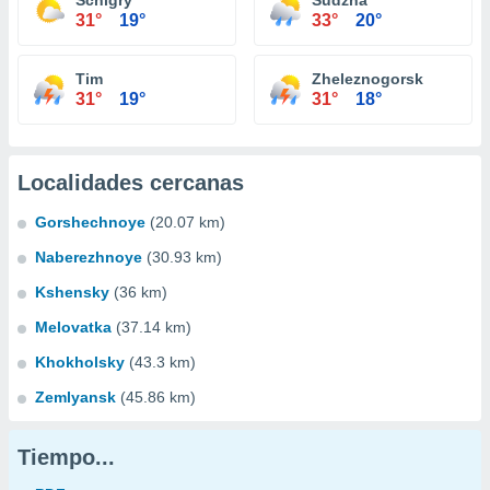
Schigry
Sudzha
31°
19°
33°
20°
Tim
Zheleznogorsk
31°
19°
31°
18°
Localidades cercanas
Gorshechnoye
(20.07 km)
Naberezhnoye
(30.93 km)
Kshensky
(36 km)
Melovatka
(37.14 km)
Khokholsky
(43.3 km)
Zemlyansk
(45.86 km)
Tiempo...