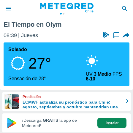
El Tiempo en Olym
privacidad
08:39
Jueves
...
o de
eteored.cl)
borado por
Soleado
es para
27°
ue la
 que se
e calidad.
UV
3 Medio
FPS
eder a este
Sensación de 28°
6-10
ediante las
opciones:
Predicción
ookies y
ECMWF actualiza su pronóstico para Chile:
e forma
agosto, septiembre y octubre mantendrían una
señal favorable para las lluvias
d digital
¡Descarga
GRATIS
la app de
Instalar
ada, basada
Meteored!
mación