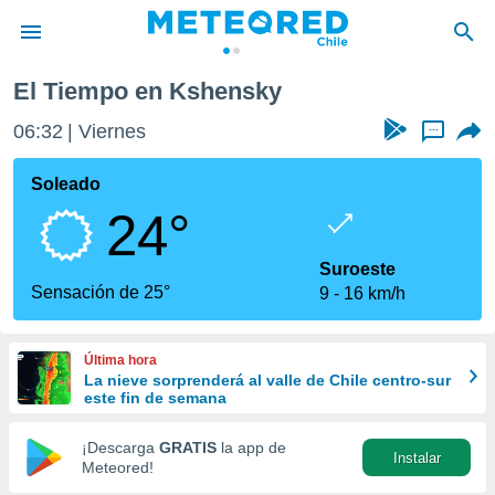
El Tiempo en Kshensky
privacidad
06:32
Viernes
...
o de
eteored.cl)
borado por
Soleado
es para
24°
ue la
 que se
e calidad.
Suroeste
eder a este
Sensación de 25°
9
16 km/h
ediante las
opciones:
Última hora
ookies y
La nieve sorprenderá al valle de Chile centro-sur
e forma
este fin de semana
d digital
¡Descarga
GRATIS
la app de
Instalar
ada, basada
Meteored!
mación