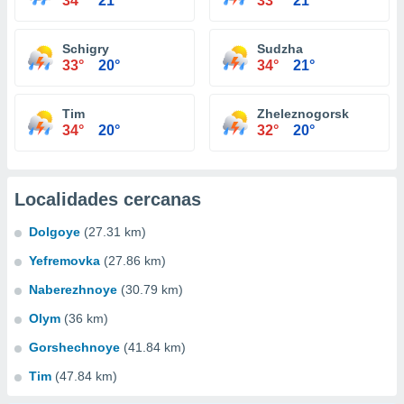
34°
21°
33°
21°
Schigry
Sudzha
33°
20°
34°
21°
Tim
Zheleznogorsk
34°
20°
32°
20°
Localidades cercanas
Dolgoye
(27.31 km)
Yefremovka
(27.86 km)
Naberezhnoye
(30.79 km)
Olym
(36 km)
Gorshechnoye
(41.84 km)
Tim
(47.84 km)