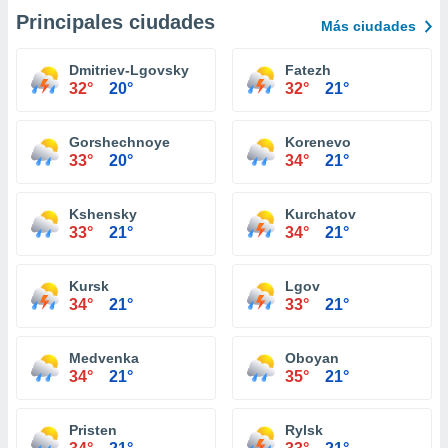
Principales ciudades
Más ciudades
Dmitriev-Lgovsky
Fatezh
32°
20°
32°
21°
Gorshechnoye
Korenevo
33°
20°
34°
21°
Kshensky
Kurchatov
33°
21°
34°
21°
Kursk
Lgov
34°
21°
33°
21°
Medvenka
Oboyan
34°
21°
35°
21°
Pristen
Rylsk