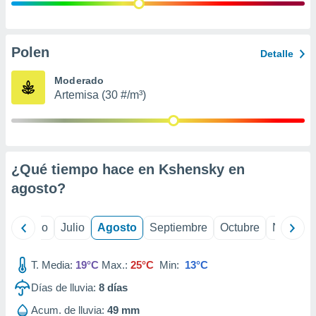
 seleccionar
o.
calización
precisa e
Polen
Detalle
ión mediante
Moderado
, publicidad
Artemisa (30 #/m³)
dos,
 publicidad
,
ón de
¿Qué tiempo hace en Kshensky en
 desarrollo
s.
agosto
?
tros 1199
ios
yo
Junio
Julio
Agosto
Septiembre
Octubre
Noviemb
T. Media:
19°C
Max.:
25°C
Min:
13°C
Días de lluvia:
8
días
Acum. de lluvia:
49 mm