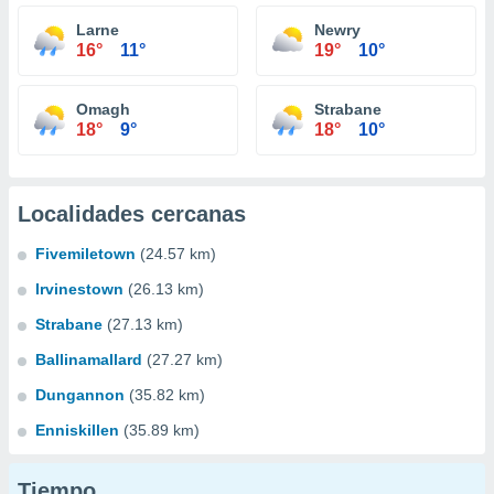
Larne
Newry
16°
11°
19°
10°
Omagh
Strabane
18°
9°
18°
10°
Localidades cercanas
Fivemiletown
(24.57 km)
Irvinestown
(26.13 km)
Strabane
(27.13 km)
Ballinamallard
(27.27 km)
Dungannon
(35.82 km)
Enniskillen
(35.89 km)
Tiempo...