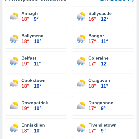
Armagh
Ballycastle
18°
9°
16°
12°
Ballymena
Bangor
18°
10°
17°
11°
Belfast
Coleraine
19°
11°
17°
12°
Cookstown
Craigavon
18°
10°
18°
11°
Downpatrick
Dungannon
19°
10°
17°
9°
Enniskillen
Fivemiletown
18°
10°
17°
9°