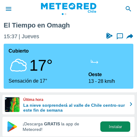
El Tiempo en Omagh
privacidad
15:37
Jueves
...
o de
eteored.cl)
borado por
Cubierto
es para
17°
ue la
 que se
e calidad.
Oeste
eder a este
Sensación de 17°
13
28 km/h
ediante las
opciones:
Última hora
ookies y
La nieve sorprenderá al valle de Chile centro-sur
e forma
este fin de semana
d digital
¡Descarga
GRATIS
la app de
Instalar
ada, basada
Meteored!
mación