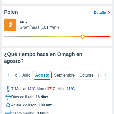
 seleccionar
o.
Polen
Detalle
calización
precisa e
Alto
ión mediante
Gramíneas (101 #/m³)
, publicidad
dos,
 publicidad
,
¿Qué tiempo hace en Omagh en
ón de
agosto
?
 desarrollo
s.
tros 1199
yo
Junio
Julio
Agosto
Septiembre
Octubre
Noviemb
ios
T. Media:
14°C
Max.:
17°C
Min:
11°C
Días de lluvia:
18
días
Acum. de lluvia:
100 mm
Viento medio:
13 km/h