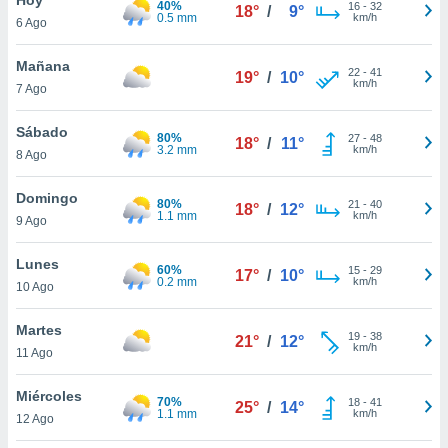
40%
16
-
32
18°
/
9°
0.5 mm
km/h
6 Ago
do en
 mismo.
sultar más
Mañana
22
-
41
19°
/
10°
 en nuestra
km/h
7 Ago
 Cookies
y
ualquier
Sábado
80%
27
-
48
18°
/
11°
3.2 mm
km/h
8 Ago
ento
 botón
ación de
Domingo
80%
21
-
40
18°
/
12°
kies
1.1 mm
km/h
9 Ago
 disponible
e nuestra
Lunes
60%
15
-
29
.
17°
/
10°
0.2 mm
km/h
10 Ago
IVAMENTE,
Martes
19
-
38
21°
/
12°
km/h
11 Ago
as
 a cookies
Miércoles
70%
18
-
41
25°
/
14°
1.1 mm
km/h
 no aceptar
12 Ago
ón de