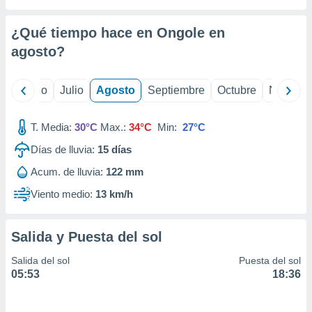
 seleccionar
o.
¿Qué tiempo hace en Ongole en
calización
precisa e
agosto
?
ión mediante
, publicidad
yo
Junio
Julio
Agosto
Septiembre
Octubre
Noviemb
dos,
T. Media:
30°C
Max.:
34°C
Min:
27°C
 publicidad
,
Días de lluvia:
15
días
ón de
 desarrollo
Acum. de lluvia:
122 mm
s.
Viento medio:
13 km/h
tros 1199
ios
Salida y Puesta del sol
Salida del sol
Puesta del sol
05:53
18:36