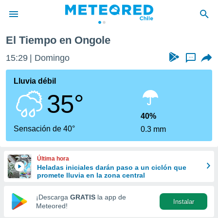
El Tiempo en Ongole
privacidad
15:29
Domingo
...
o de
eteored.cl)
borado por
Lluvia débil
es para
35°
ue la
 que se
e calidad.
40%
eder a este
Sensación de 40°
0.3 mm
ediante las
opciones:
Última hora
ookies y
Heladas iniciales darán paso a un ciclón que
e forma
promete lluvia en la zona central
d digital
¡Descarga
GRATIS
la app de
Instalar
ada, basada
Meteored!
mación