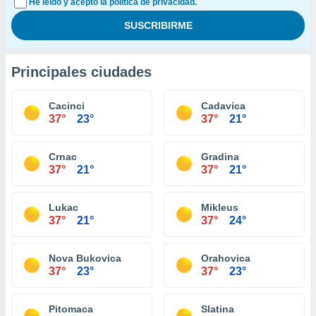
He leído y acepto la política de privacidad.
Principales ciudades
Cacinci
Cadavica
37°
23°
37°
21°
Crnac
Gradina
37°
21°
37°
21°
Lukac
Mikleus
37°
21°
37°
24°
Nova Bukovica
Orahovica
37°
23°
37°
23°
Pitomaca
Slatina