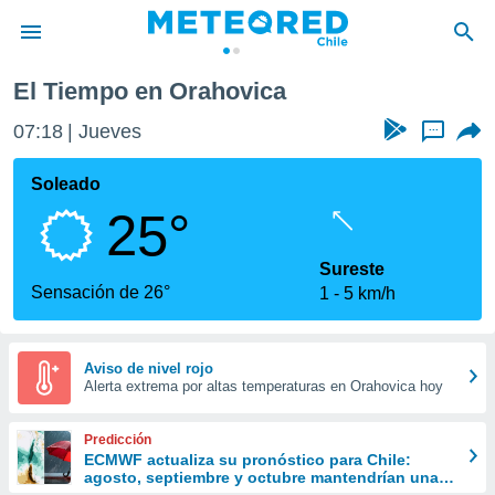
El Tiempo en Orahovica
privacidad
07:18
Jueves
...
o de
eteored.cl)
borado por
Soleado
es para
25°
ue la
 que se
e calidad.
Sureste
eder a este
Sensación de 26°
1
5 km/h
ediante las
opciones:
ookies y
Aviso de nivel rojo
Alerta extrema por altas temperaturas en Orahovica hoy
e forma
d digital
Predicción
ada, basada
ECMWF actualiza su pronóstico para Chile:
agosto, septiembre y octubre mantendrían una
mación