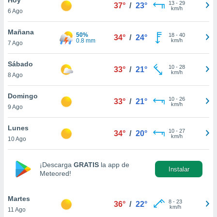
13
-
29
37°
/
23°
km/h
6 Ago
do en
 mismo.
sultar más
Mañana
50%
18
-
40
34°
/
24°
 en nuestra
0.8 mm
km/h
7 Ago
 Cookies
y
ualquier
Sábado
10
-
28
33°
/
21°
km/h
8 Ago
ento
 botón
ación de
Domingo
10
-
26
33°
/
21°
kies
km/h
9 Ago
 disponible
e nuestra
Lunes
10
-
27
.
34°
/
20°
km/h
10 Ago
IVAMENTE,
¡Descarga
GRATIS
la app de
Instalar
Meteored!
as
 a cookies
Martes
 no aceptar
8
-
23
36°
/
22°
km/h
11 Ago
ón de