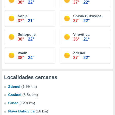
38°
22°
37°
22°
Sopje
Spisic Bukovica
37°
21°
37°
22°
Suhopolje
Virovitica
36°
22°
36°
21°
Vocin
Zdenci
38°
24°
37°
22°
Localidades cercanas
Zdenci
(1.99 km)
Cacinci
(8.84 km)
Crnac
(12.8 km)
Nova Bukovica
(16 km)