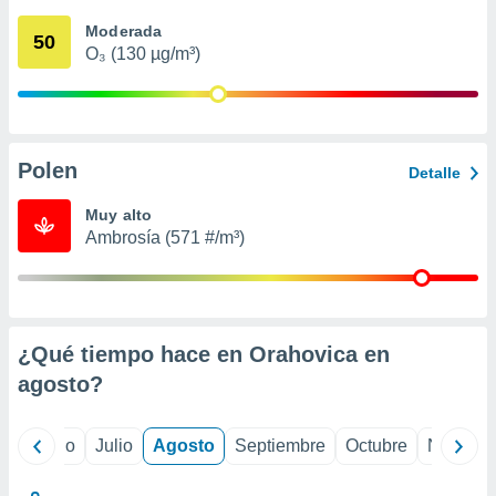
 seleccionar
o.
Moderada
50
O₃ (130 µg/m³)
calización
precisa e
ión mediante
, publicidad
Polen
Detalle
dos,
 publicidad
Muy alto
,
Ambrosía (571 #/m³)
ón de
 desarrollo
s.
tros 1199
ios
¿Qué tiempo hace en Orahovica en
agosto
?
yo
Junio
Julio
Agosto
Septiembre
Octubre
Noviemb