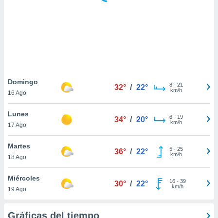
 botón
.
nto,
cios
kies,
ores únicos
Domingo
8
-
21
as similares
32°
/
22°
km/h
16 Ago
nar,
rocesar
Lunes
onales como
6
-
19
34°
/
20°
km/h
 este sitio
17 Ago
recciones IP
ficadores de
Martes
5
-
25
36°
/
22°
 posible
km/h
18 Ago
s
 traten tus
Miércoles
nales en
16
-
39
30°
/
22°
km/h
 interés
19 Ago
go a lo que
nerte. Para
Gráficas del tiempo
retirar su