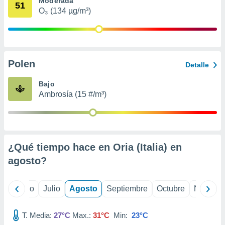
Moderada
 seleccionar
51
o.
O₃ (134 µg/m³)
calización
precisa e
ión mediante
Polen
, publicidad
Detalle
dos,
Bajo
 publicidad
Ambrosía (15 #/m³)
,
ón de
 desarrollo
s.
¿Qué tiempo hace en Oria (Italia) en
tros 1199
ios
agosto
?
yo
Junio
Julio
Agosto
Septiembre
Octubre
Noviemb
T. Media:
27°C
Max.:
31°C
Min:
23°C