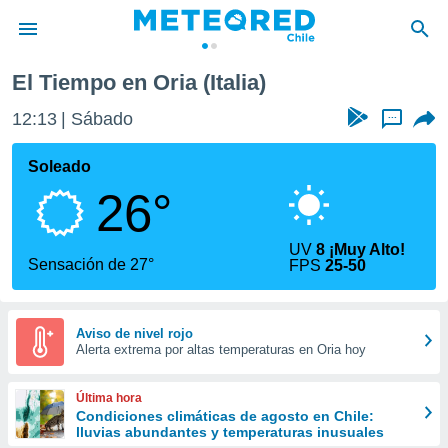
El Tiempo en Oria (Italia)
privacidad
12:13
Sábado
...
o de
eteored.cl)
borado por
Soleado
es para
26°
ue la
 que se
e calidad.
UV
8 ¡Muy Alto!
eder a este
Sensación de 27°
FPS
25-50
ediante las
opciones:
ookies y
Aviso de nivel rojo
Alerta extrema por altas temperaturas en Oria hoy
e forma
d digital
Última hora
ada, basada
Condiciones climáticas de agosto en Chile:
lluvias abundantes y temperaturas inusuales
mación