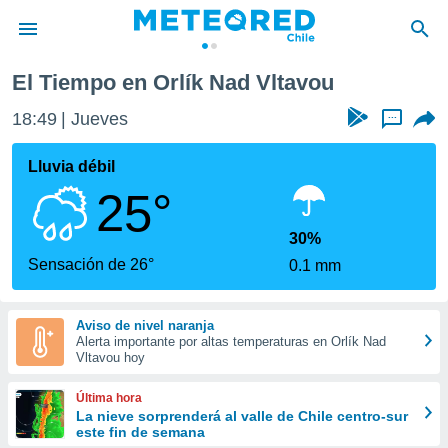
vou
El Tiempo en Orlík Nad Vltavou
privacidad
18:49
Jueves
...
o de
eteored.cl)
borado por
Lluvia débil
es para
25°
ue la
 que se
e calidad.
30%
eder a este
Sensación de 26°
0.1 mm
ediante las
opciones:
Aviso de nivel naranja
ookies y
Alerta importante por altas temperaturas en Orlík Nad
e forma
Vltavou hoy
d digital
Última hora
ada, basada
La nieve sorprenderá al valle de Chile centro-sur
este fin de semana
mación