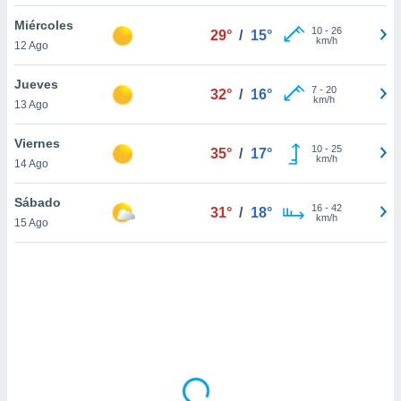
uedes
uestro sitio
Miércoles
10
-
26
29°
/
15°
ed.cl. En
km/h
12 Ago
te
 de que
Jueves
talarán
7
-
20
32°
/
16°
km/h
13 Ago
e sean
para
a
Viernes
10
-
25
35°
/
17°
por el sitio
km/h
14 Ago
o se
cookies para
Sábado
16
-
42
31°
/
18°
km/h
15 Ago
nto ni para
licidad o
ado, aunque
sualizar
general no
ada. Puedes
 instalación
y acceder a
io web a
ste abono