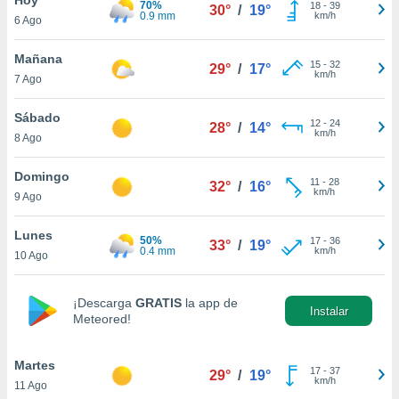
70%
18
-
39
30°
/
19°
0.9 mm
km/h
6 Ago
do en
 mismo.
sultar más
Mañana
15
-
32
29°
/
17°
 en nuestra
km/h
7 Ago
 Cookies
y
ualquier
Sábado
12
-
24
28°
/
14°
km/h
8 Ago
ento
 botón
ación de
Domingo
11
-
28
32°
/
16°
kies
km/h
9 Ago
 disponible
e nuestra
Lunes
50%
17
-
36
.
33°
/
19°
0.4 mm
km/h
10 Ago
IVAMENTE,
¡Descarga
GRATIS
la app de
Instalar
Meteored!
as
 a cookies
Martes
 no aceptar
17
-
37
29°
/
19°
km/h
11 Ago
ón de