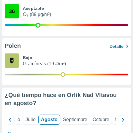
 seleccionar
o.
Aceptable
36
O₃ (89 µg/m³)
calización
precisa e
ión mediante
, publicidad
Polen
Detalle
dos,
 publicidad
Bajo
,
Gramíneas (19 #/m³)
ón de
 desarrollo
s.
tros 1199
ios
¿Qué tiempo hace en Orlík Nad Vltavou
en
agosto
?
yo
Junio
Julio
Agosto
Septiembre
Octubre
Noviemb