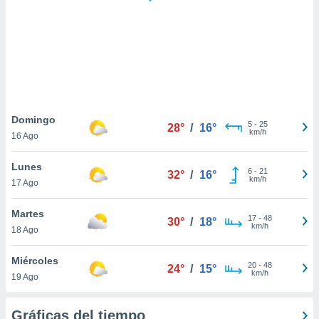
 botón
.
nto,
cios
kies,
ores únicos
Domingo
5
-
25
as similares
28°
/
16°
km/h
16 Ago
nar,
rocesar
Lunes
onales como
6
-
21
32°
/
16°
km/h
 este sitio
17 Ago
recciones IP
ficadores de
Martes
17
-
48
30°
/
18°
 posible
km/h
18 Ago
s
 traten tus
Miércoles
nales en
20
-
48
24°
/
15°
km/h
 interés
19 Ago
go a lo que
nerte. Para
Gráficas del tiempo
retirar su