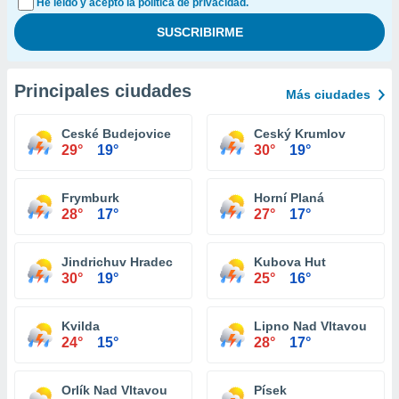
He leído y acepto la política de privacidad.
Principales ciudades
Más ciudades
Ceské Budejovice
Ceský Krumlov
29°
19°
30°
19°
Frymburk
Horní Planá
28°
17°
27°
17°
Jindrichuv Hradec
Kubova Hut
30°
19°
25°
16°
Kvilda
Lipno Nad Vltavou
24°
15°
28°
17°
Orlík Nad Vltavou
Písek