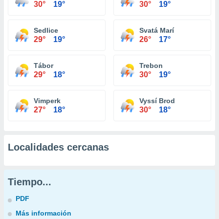
30°
19°
30°
19°
Sedlice
Svatá Marí
29°
19°
26°
17°
Tábor
Trebon
29°
18°
30°
19°
Vimperk
Vyssí Brod
27°
18°
30°
18°
Localidades cercanas
Tiempo...
PDF
Más información