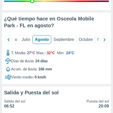
 seleccionar
o.
calización
precisa e
¿Qué tiempo hace en Osceola Mobile
ión mediante
Park - FL en
agosto
?
, publicidad
yo
Junio
Julio
Agosto
Septiembre
Octubre
Noviemb
dos,
 publicidad
,
T. Media:
27°C
Max.:
32°C
Min:
24°C
ón de
Días de lluvia:
24
días
 desarrollo
s.
Acum. de lluvia:
166 mm
tros 1199
Viento medio:
8 km/h
ios
Salida y Puesta del sol
Salida del sol
Puesta del sol
06:52
20:09