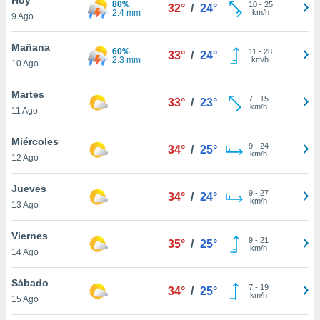
80%
10
-
25
32°
/
24°
2.4 mm
km/h
9 Ago
do en
 mismo.
sultar más
Mañana
60%
11
-
28
33°
/
24°
 en nuestra
2.3 mm
km/h
10 Ago
 Cookies
y
ualquier
Martes
7
-
15
33°
/
23°
km/h
11 Ago
ento
 botón
ación de
Miércoles
9
-
24
34°
/
25°
kies
km/h
12 Ago
 disponible
e nuestra
Jueves
9
-
27
.
34°
/
24°
km/h
13 Ago
IVAMENTE,
Viernes
9
-
21
35°
/
25°
km/h
14 Ago
as
 a cookies
Sábado
7
-
19
34°
/
25°
km/h
 no aceptar
15 Ago
ón de