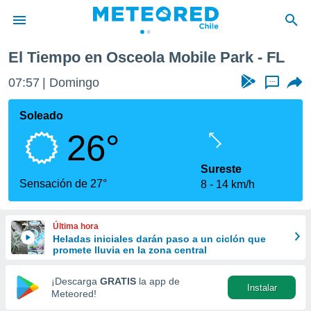
ark
El Tiempo en Osceola Mobile Park - FL
privacidad
07:57
Domingo
...
o de
eteored.cl)
borado por
Soleado
es para
26°
ue la
 que se
e calidad.
Sureste
eder a este
Sensación de 27°
8
14 km/h
ediante las
opciones:
Última hora
ookies y
Heladas iniciales darán paso a un ciclón que
e forma
promete lluvia en la zona central
d digital
¡Descarga
GRATIS
la app de
Instalar
ada, basada
Meteored!
mación