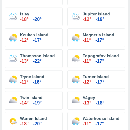
Islay
Jupiter Island
-18°
-20°
-12°
-19°
Keuken Island
Magnetic Island
-12°
-17°
-11°
-17°
Thompson Island
Topografov Island
-13°
-22°
-11°
-17°
Tryne Island
Turner Island
-11°
-16°
-12°
-17°
Twin Island
Vågøy
-14°
-19°
-13°
-18°
Warren Island
Waterhouse Island
-18°
-20°
-11°
-17°