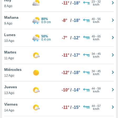
23
-
32
-11°
/
-18°
km/h
8 Ago
do en
 mismo.
sultar más
Mañana
80%
40
-
55
-8°
/
-18°
 en nuestra
0.9 cm
km/h
9 Ago
 Cookies
y
ualquier
Lunes
50%
49
-
65
-7°
/
-12°
0.4 cm
km/h
10 Ago
ento
 botón
ación de
Martes
34
-
45
-11°
/
-17°
kies
km/h
11 Ago
 disponible
e nuestra
Miércoles
34
-
45
.
-12°
/
-18°
km/h
12 Ago
IVAMENTE,
Jueves
44
-
59
-10°
/
-14°
km/h
13 Ago
as
 a cookies
Viernes
44
-
67
-11°
/
-15°
km/h
 no aceptar
14 Ago
ón de