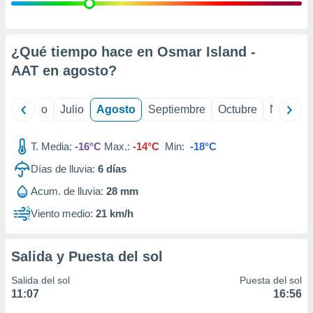
 seleccionar
o.
calización
precisa e
¿Qué tiempo hace en Osmar Island -
ión mediante
AAT en
agosto
?
, publicidad
yo
Junio
Julio
Agosto
Septiembre
Octubre
Noviemb
dos,
 publicidad
,
T. Media:
-16°C
Max.:
-14°C
Min:
-18°C
ón de
Días de lluvia:
6
días
 desarrollo
s.
Acum. de lluvia:
28 mm
tros 1199
Viento medio:
21 km/h
ios
Salida y Puesta del sol
Salida del sol
Puesta del sol
11:07
16:56