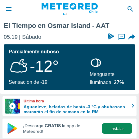
d
El Tiempo en Osmar Island - AAT
privacidad
05:19
Sábado
...
o de
eteored.cl)
borado por
Parcialmente nuboso
es para
-12°
ue la
 que se
e calidad.
Menguante
eder a este
Sensación de -19°
Iluminada:
27%
ediante las
opciones:
Última hora
ookies y
Aguanieve, heladas de hasta -3 °C y chubascos
e forma
marcarán el fin de semana en la RM
d digital
¡Descarga
GRATIS
la app de
Instalar
ada, basada
Meteored!
mación