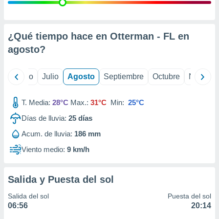
 seleccionar
o.
calización
precisa e
¿Qué tiempo hace en Otterman - FL en
ión mediante
agosto
?
, publicidad
yo
Junio
Julio
Agosto
Septiembre
Octubre
Noviemb
dos,
 publicidad
,
T. Media:
28°C
Max.:
31°C
Min:
25°C
ón de
Días de lluvia:
25
días
 desarrollo
s.
Acum. de lluvia:
186 mm
tros 1199
Viento medio:
9 km/h
ios
Salida y Puesta del sol
Salida del sol
Puesta del sol
06:56
20:14