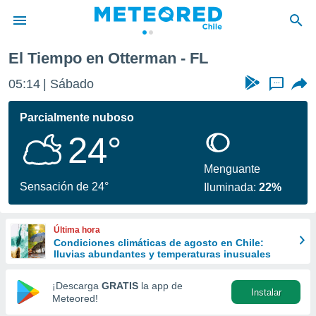
El Tiempo en Otterman - FL
privacidad
05:14
Sábado
...
o de
eteored.cl)
borado por
Parcialmente nuboso
es para
24°
ue la
 que se
e calidad.
Menguante
eder a este
Sensación de 24°
Iluminada:
22%
ediante las
opciones:
Última hora
ookies y
Condiciones climáticas de agosto en Chile:
e forma
lluvias abundantes y temperaturas inusuales
d digital
¡Descarga
GRATIS
la app de
Instalar
ada, basada
Meteored!
mación