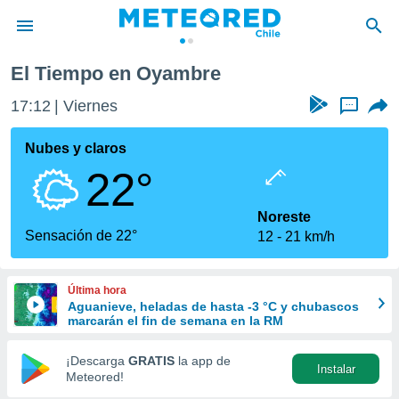
El Tiempo en Oyambre
privacidad
17:12
Viernes
...
o de
eteored.cl)
borado por
Nubes y claros
es para
22°
ue la
 que se
e calidad.
Noreste
eder a este
Sensación de 22°
12
21 km/h
ediante las
opciones:
Última hora
ookies y
Aguanieve, heladas de hasta -3 °C y chubascos
e forma
marcarán el fin de semana en la RM
d digital
¡Descarga
GRATIS
la app de
Instalar
ada, basada
Meteored!
mación