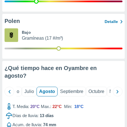
 seleccionar
o.
calización
precisa e
Polen
Detalle
ión mediante
Bajo
, publicidad
Gramíneas (17 #/m³)
dos,
 publicidad
,
ón de
¿Qué tiempo hace en Oyambre en
 desarrollo
s.
agosto
?
tros 1199
ios
yo
Junio
Julio
Agosto
Septiembre
Octubre
Noviemb
T. Media:
20°C
Max.:
22°C
Min:
18°C
Días de lluvia:
13
días
Acum. de lluvia:
74 mm