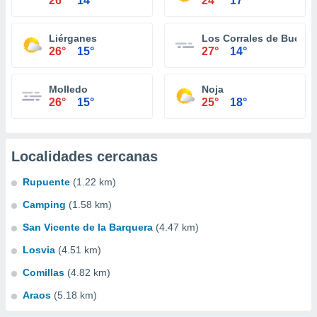
26°
14°
24°
17°
Liérganes
Los Corrales de Buelna
26°
15°
27°
14°
Molledo
Noja
26°
15°
25°
18°
Localidades cercanas
Rupuente
(1.22 km)
Camping
(1.58 km)
San Vicente de la Barquera
(4.47 km)
Losvia
(4.51 km)
Comillas
(4.82 km)
Araos
(5.18 km)