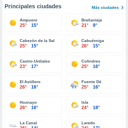
Principales ciudades
Más ciudades
Ampuero
Brañavieja
25°
15°
21°
9°
Cabezón de la Sal
Cabuérniga
25°
15°
26°
15°
Castro-Urdiales
Colindres
23°
17°
25°
16°
El Astillero
Fuente Dé
26°
16°
25°
16°
Hoznayo
Isla
26°
16°
24°
18°
La Canal
Laredo