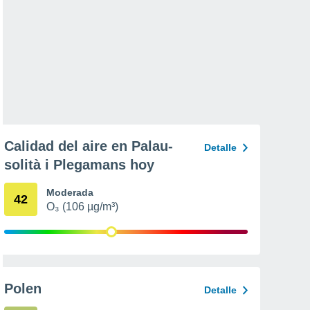
Calidad del aire en Palau-
Detalle
solità i Plegamans hoy
Moderada
42
O₃ (106 µg/m³)
Polen
Detalle