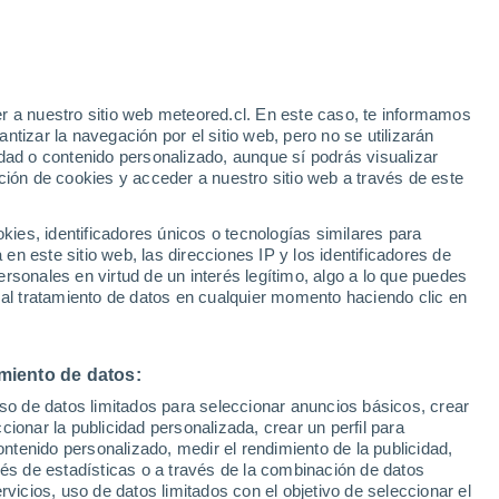
Aviso de nivel amarillo
Alerta moderada por altas
temperaturas en Palau-solità i
Plegamans hoy
o
r a nuestro sitio web meteored.cl. En este caso, te informamos
tizar la navegación por el sitio web, pero no se utilizarán
dad o contenido personalizado, aunque sí podrás visualizar
ción de cookies y acceder a nuestro sitio web a través de este
es, identificadores únicos o tecnologías similares para
n este sitio web, las direcciones IP y los identificadores de
rsonales en virtud de un interés legítimo, algo a lo que puedes
Satélites
Modelos
 al tratamiento de datos en cualquier momento haciendo clic en
miento de datos:
iércoles
Jueves
Viernes
Sábado
uso de datos limitados para seleccionar anuncios básicos, crear
12 Ago
13 Ago
14 Ago
15 Ago
ccionar la publicidad personalizada, crear un perfil para
ontenido personalizado, medir el rendimiento de la publicidad,
vés de estadísticas o a través de la combinación de datos
rvicios, uso de datos limitados con el objetivo de seleccionar el