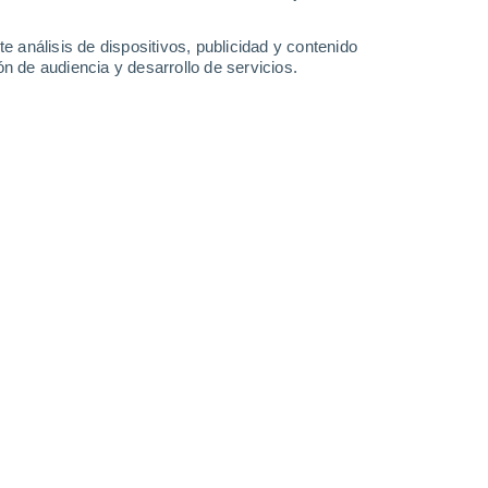
35°
/
22°
36°
/
21°
37°
/
22°
36°
/
24°
e análisis de dispositivos, publicidad y contenido
n de audiencia y desarrollo de servicios.
-
39
km/h
12
-
35
km/h
11
-
37
km/h
8
-
37
km/h
mans hoy
, 9 de agosto
Sur
4 Medio
5
-
19 km/h
FPS:
6-10
Sur
6 Alto
7
-
24 km/h
FPS:
15-25
Sur
8 ¡Muy Alto!
9
-
29 km/h
FPS:
25-50
Sur
8 ¡Muy Alto!
11
-
33 km/h
FPS:
25-50