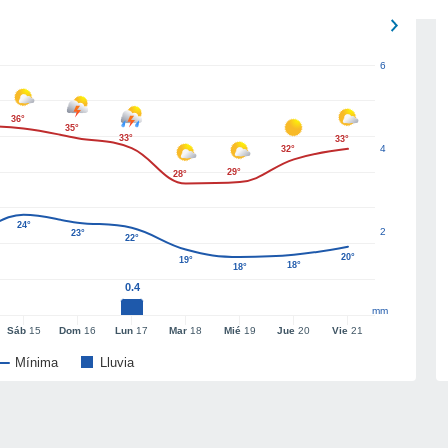
6
36°
35°
33°
33°
4
32°
29°
28°
24°
2
23°
22°
20°
19°
18°
18°
0.4
mm
Sáb
15
Dom
16
Lun
17
Mar
18
Mié
19
Jue
20
Vie
21
Mínima
Lluvia