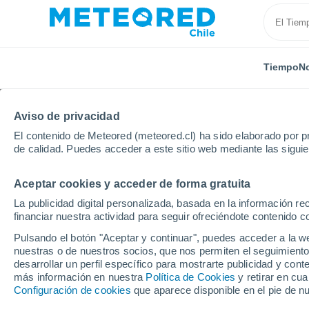
Tiempo
No
Aviso de privacidad
El contenido de Meteored (meteored.cl) ha sido elaborado por pr
de calidad. Puedes acceder a este sitio web mediante las sigui
Aceptar cookies y acceder de forma gratuita
Inicio
España
Cataluña
Provincia de Barcelona
La publicidad digital personalizada, basada en la información r
financiar nuestra actividad para seguir ofreciéndote contenido c
El Tiempo en Palau-sol
Pulsando el botón "Aceptar y continuar", puedes acceder a la w
nuestras o de nuestros socios, que nos permiten el seguimiento
11:12
Domingo
desarrollar un perfil específico para mostrarte publicidad y co
más información en nuestra
Política de Cookies
y retirar en cu
Configuración de cookies
que aparece disponible en el pie de n
Soleado