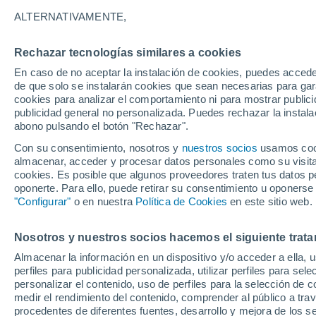
33°
ALTERNATIVAMENTE,
Rechazar tecnologías similares a cookies
UV
4 Medi
En caso de no aceptar la instalación de cookies, puedes accede
Sensación de 33°
FPS
6-10
de que solo se instalarán cookies que sean necesarias para garan
cookies para analizar el comportamiento ni para mostrar publici
publicidad general no personalizada. Puedes rechazar la instala
abono pulsando el botón "Rechazar".
Última hora
Heladas iniciales darán paso a un ciclón que
Con su consentimiento, nosotros y
nuestros socios
usamos cooki
promete lluvia en la zona central
almacenar, acceder y procesar datos personales como su visita e
cookies. Es posible que algunos proveedores traten tus datos pe
Tiempo 1 - 7 días
Actualidad
Mapa de temperatura
oponerte. Para ello, puede retirar su consentimiento u oponerse
"Configurar"
o en nuestra
Política de Cookies
en este sitio web.
Nosotros y nuestros socios hacemos el siguiente trata
Mañana
Martes
M
Hoy
Almacenar la información en un dispositivo y/o acceder a ella, 
10 Ago
11 Ago
9 Ago
perfiles para publicidad personalizada, utilizar perfiles para sele
personalizar el contenido, uso de perfiles para la selección de c
medir el rendimiento del contenido, comprender al público a tra
procedentes de diferentes fuentes, desarrollo y mejora de los se