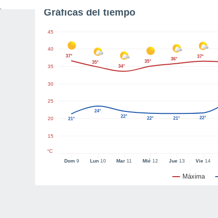
Gráficas del tiempo
45
40
37°
37°
36°
35°
35°
35
34°
30
25
24°
22°
22°
20
22°
21°
21°
15
°C
Dom
9
Lun
10
Mar
11
Mié
12
Jue
13
Vie
14
Máxima