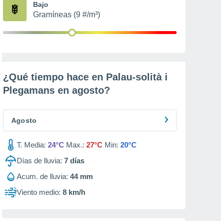
Bajo
Gramíneas (9 #/m³)
¿Qué tiempo hace en Palau-solità i
Plegamans en
agosto
?
Agosto
T. Media:
24°C
Max.:
27°C
Min:
20°C
Días de lluvia:
7
días
Acum. de lluvia:
44 mm
Viento medio:
8 km/h