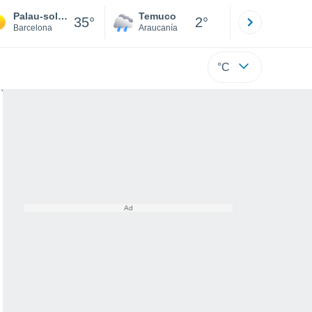
Palau-solità i Plegamans
Temuco
Osorno
35°
2°
Barcelona
Araucanía
Los Lagos
°C