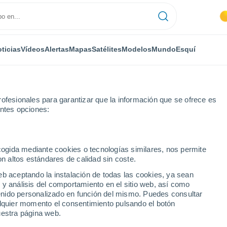
ticias
Vídeos
Alertas
Mapas
Satélites
Modelos
Mundo
Esquí
ofesionales para garantizar que la información que se ofrece es
entes opciones:
Palau-solità i Plegamans
ecogida mediante cookies o tecnologías similares, nos permite
on altos estándares de calidad sin coste.
ità i Plegamans
eb aceptando la instalación de todas las cookies, ya sean
 y análisis del comportamiento en el sitio web, así como
...
ntenido personalizado en función del mismo. Puedes consultar
alquier momento el consentimiento pulsando el botón
Por hora
uestra página web.
Intervalos nubosos en las
próximas horas