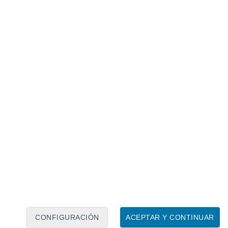
Calendario lunar
Lun
Mar
Mié
Jue
Vie
Sáb
Dom
9
10
11
12
13
14
15
16
17
18
19
20
21
22
CONFIGURACIÓN
ACEPTAR Y CONTINUAR