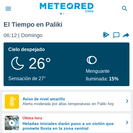
El Tiempo en Paliki
privacidad
06:12
Domingo
...
o de
eteored.cl)
borado por
Cielo despejado
es para
26°
ue la
 que se
e calidad.
Menguante
eder a este
Sensación de 27°
Iluminada:
15%
ediante las
opciones:
ookies y
Aviso de nivel amarillo
Alerta moderada por altas temperaturas en Paliki hoy
e forma
d digital
Última hora
ada, basada
Heladas iniciales darán paso a un ciclón que
promete lluvia en la zona central
mación