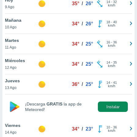
14
-
32
35°
/
26°
km/h
9 Ago
do en
 mismo.
sultar más
Mañana
18
-
40
34°
/
26°
 en nuestra
km/h
10 Ago
 Cookies
y
ualquier
Martes
16
-
36
34°
/
25°
km/h
11 Ago
ento
 botón
ación de
Miércoles
14
-
35
34°
/
25°
kies
km/h
12 Ago
 disponible
e nuestra
Jueves
14
-
41
.
36°
/
25°
km/h
13 Ago
IVAMENTE,
¡Descarga
GRATIS
la app de
Instalar
Meteored!
as
 a cookies
Viernes
 no aceptar
10
-
36
34°
/
23°
km/h
14 Ago
ón de