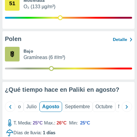
Moderada
 seleccionar
51
o.
O₃ (133 µg/m³)
calización
precisa e
ión mediante
Polen
, publicidad
Detalle
dos,
Bajo
 publicidad
Gramíneas (6 #/m³)
,
ón de
 desarrollo
s.
¿Qué tiempo hace en Paliki en
agosto
?
tros 1199
ios
yo
Junio
Julio
Agosto
Septiembre
Octubre
Noviemb
T. Media:
25°C
Max.:
26°C
Min:
25°C
Días de lluvia:
1
días