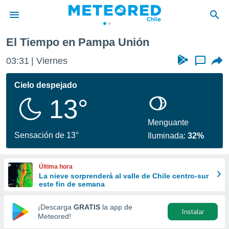
El Tiempo en Pampa Unión
privacidad
03:31
Viernes
...
o de
eteored.cl)
borado por
Cielo despejado
es para
13°
ue la
 que se
e calidad.
Menguante
eder a este
Sensación de 13°
Iluminada:
32%
ediante las
opciones:
Última hora
ookies y
La nieve sorprenderá al valle de Chile centro-sur
e forma
este fin de semana
d digital
¡Descarga
GRATIS
la app de
Instalar
ada, basada
Meteored!
mación