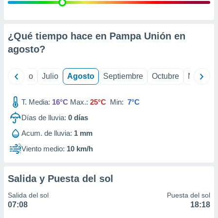
 seleccionar
o.
calización
precisa e
¿Qué tiempo hace en Pampa Unión en
ión mediante
agosto
?
, publicidad
yo
Junio
Julio
Agosto
Septiembre
Octubre
Noviemb
dos,
 publicidad
,
T. Media:
16°C
Max.:
25°C
Min:
7°C
ón de
Días de lluvia:
0
días
 desarrollo
s.
Acum. de lluvia:
1 mm
tros 1199
Viento medio:
10 km/h
ios
Salida y Puesta del sol
Salida del sol
Puesta del sol
07:08
18:18