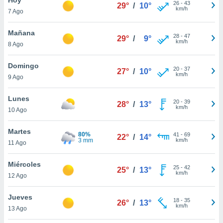
26
-
43
29°
/
10°
km/h
7 Ago
do en
 mismo.
sultar más
Mañana
28
-
47
29°
/
9°
 en nuestra
km/h
8 Ago
 Cookies
y
ualquier
Domingo
20
-
37
27°
/
10°
km/h
9 Ago
ento
 botón
ación de
Lunes
20
-
39
28°
/
13°
kies
km/h
10 Ago
 disponible
e nuestra
Martes
80%
41
-
69
.
22°
/
14°
3 mm
km/h
11 Ago
IVAMENTE,
Miércoles
25
-
42
25°
/
13°
km/h
12 Ago
as
 a cookies
Jueves
18
-
35
26°
/
13°
km/h
 no aceptar
13 Ago
ón de