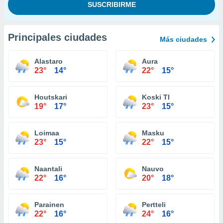
Principales ciudades
Más ciudades
Alastaro
Aura
23°
14°
22°
15°
Houtskari
Koski Tl
19°
17°
23°
15°
Loimaa
Masku
23°
15°
22°
15°
Naantali
Nauvo
22°
16°
20°
18°
Parainen
Pertteli
22°
16°
24°
16°