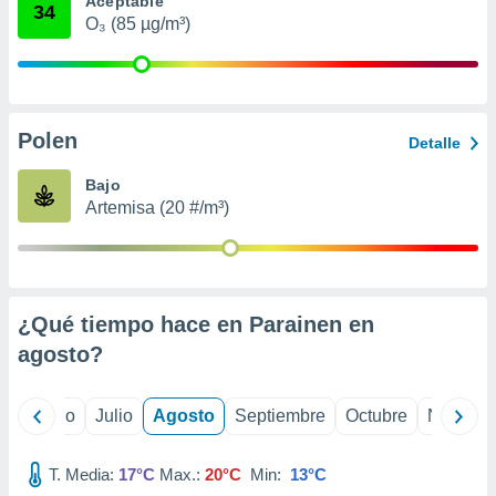
Aceptable
 seleccionar
34
o.
O₃ (85 µg/m³)
calización
precisa e
ión mediante
Polen
, publicidad
Detalle
dos,
Bajo
 publicidad
Artemisa (20 #/m³)
,
ón de
 desarrollo
s.
¿Qué tiempo hace en Parainen en
tros 1199
ios
agosto
?
yo
Junio
Julio
Agosto
Septiembre
Octubre
Noviemb
T. Media:
17°C
Max.:
20°C
Min:
13°C