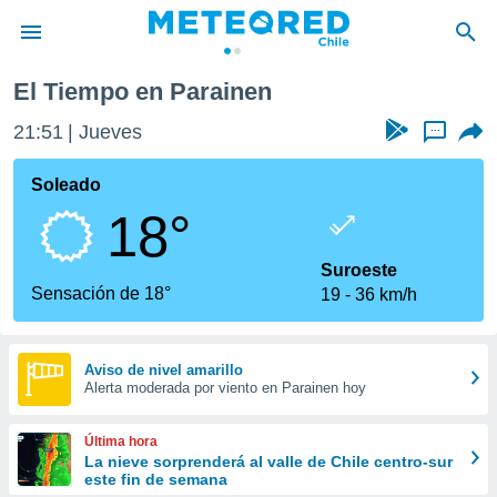
El Tiempo en Parainen
privacidad
21:51
Jueves
...
o de
eteored.cl)
borado por
Soleado
es para
18°
ue la
 que se
e calidad.
Suroeste
eder a este
Sensación de 18°
19
36 km/h
ediante las
opciones:
ookies y
Aviso de nivel amarillo
Alerta moderada por viento en Parainen hoy
e forma
d digital
Última hora
ada, basada
La nieve sorprenderá al valle de Chile centro-sur
este fin de semana
mación