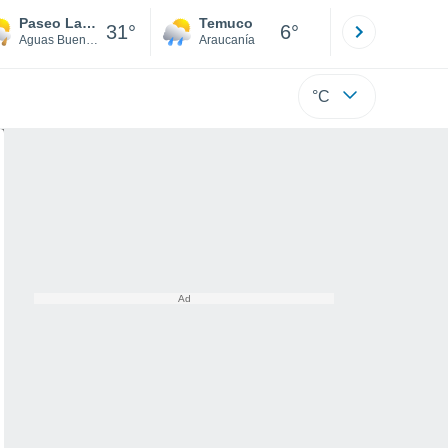
Paseo Las Brisa
Temuco
Osorno
31°
6°
Aguas Buenas
Araucanía
Los Lagos
°C