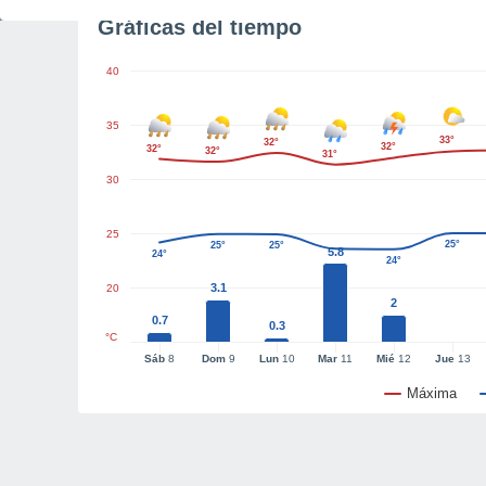
Gráficas del tiempo
40
35
33°
32°
32°
32°
32°
31°
30
25
25°
25°
25°
5.8
24°
24°
3.1
20
2
0.7
0.3
°C
Sáb
8
Dom
9
Lun
10
Mar
11
Mié
12
Jue
13
Máxima