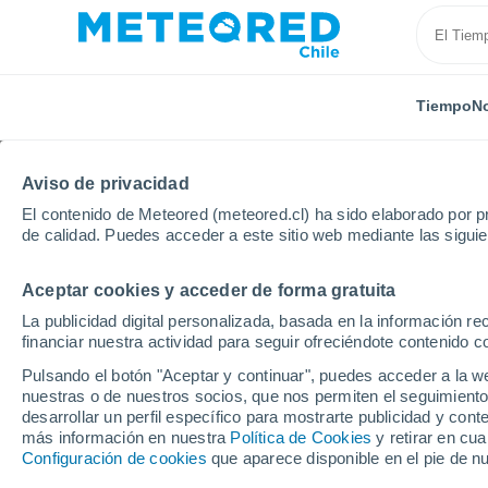
Tiempo
No
Aviso de privacidad
El contenido de Meteored (meteored.cl) ha sido elaborado por pr
de calidad. Puedes acceder a este sitio web mediante las sigui
Aceptar cookies y acceder de forma gratuita
Inicio
Puerto Rico
Municipio de Aguas Buenas
P
La publicidad digital personalizada, basada en la información r
financiar nuestra actividad para seguir ofreciéndote contenido c
El Tiempo en Paseo La
Pulsando el botón "Aceptar y continuar", puedes acceder a la w
nuestras o de nuestros socios, que nos permiten el seguimiento
12:52
Sábado
desarrollar un perfil específico para mostrarte publicidad y co
más información en nuestra
Política de Cookies
y retirar en cu
Configuración de cookies
que aparece disponible en el pie de n
Lluvia de barro