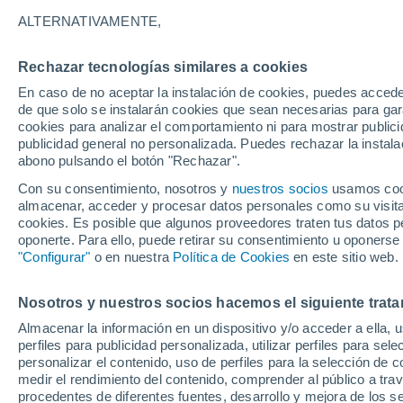
31°
ALTERNATIVAMENTE,
Rechazar tecnologías similares a cookies
30%
En caso de no aceptar la instalación de cookies, puedes accede
Sensación de 34°
0.4 mm
de que solo se instalarán cookies que sean necesarias para garan
cookies para analizar el comportamiento ni para mostrar publici
publicidad general no personalizada. Puedes rechazar la instala
abono pulsando el botón "Rechazar".
Última hora
Un sistema de altura traerá intensas lluvias al
Con su consentimiento, nosotros y
nuestros socios
usamos cooki
Norte de Chile: alerta por isoterma cero alta
almacenar, acceder y procesar datos personales como su visita e
cookies. Es posible que algunos proveedores traten tus datos pe
Tiempo 1 - 7 días
Actualidad
Mapa de lluvia
Satél
oponerte. Para ello, puede retirar su consentimiento u oponerse
"Configurar"
o en nuestra
Política de Cookies
en este sitio web.
Nosotros y nuestros socios hacemos el siguiente trata
Mañana
Lunes
Hoy
Almacenar la información en un dispositivo y/o acceder a ella, 
9 Ago
10 Ago
8 Ago
perfiles para publicidad personalizada, utilizar perfiles para sele
personalizar el contenido, uso de perfiles para la selección de c
medir el rendimiento del contenido, comprender al público a tra
procedentes de diferentes fuentes, desarrollo y mejora de los se
90%
60%
50%