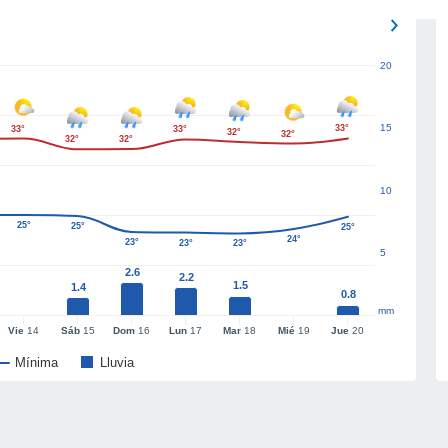
20
15
33°
33°
33°
32°
32°
32°
32°
10
25°
25°
25°
24°
23°
23°
23°
5
2.6
2.2
1.5
1.4
0.8
mm
Vie
14
Sáb
15
Dom
16
Lun
17
Mar
18
Mié
19
Jue
20
Mínima
Lluvia