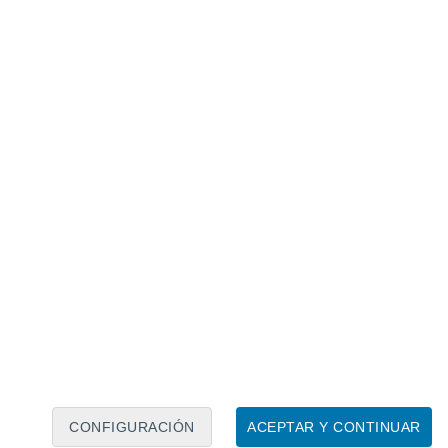
Calendario lunar
Lun
Mar
Mié
Jue
Vie
Sáb
Dom
8
9
10
11
12
13
14
15
16
17
18
19
20
21
CONFIGURACIÓN
ACEPTAR Y CONTINUAR