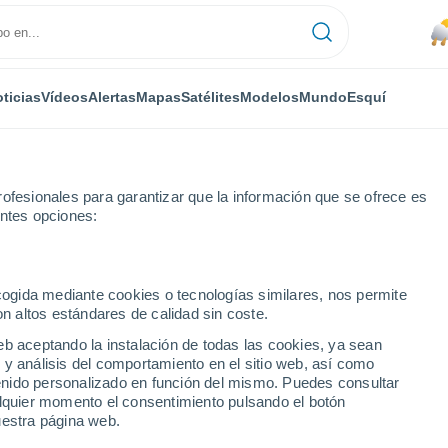
ticias
Vídeos
Alertas
Mapas
Satélites
Modelos
Mundo
Esquí
ofesionales para garantizar que la información que se ofrece es
entes opciones:
aseo Las Brisa
ecogida mediante cookies o tecnologías similares, nos permite
on altos estándares de calidad sin coste.
s Brisa
eb aceptando la instalación de todas las cookies, ya sean
 y análisis del comportamiento en el sitio web, así como
...
ntenido personalizado en función del mismo. Puedes consultar
alquier momento el consentimiento pulsando el botón
Por hora
uestra página web.
Calor Húmedo Sofocante en las
próximas horas