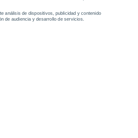
5.8 mm
2 mm
31°
/
24°
32°
/
24°
33°
/
25°
33°
/
25°
e análisis de dispositivos, publicidad y contenido
n de audiencia y desarrollo de servicios.
-
35
km/h
12
-
37
km/h
19
-
43
km/h
22
-
50
km/h
, 8 de agosto
Este
10 ¡Muy Alto!
17
-
39 km/h
FPS:
25-50
Este
8 ¡Muy Alto!
18
-
40 km/h
FPS:
25-50
Este
6 Alto
19
-
41 km/h
FPS:
15-25
Este
3 Medio
18
-
41 km/h
FPS:
6-10