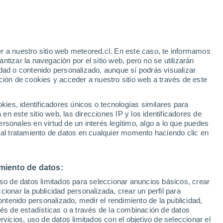
Aviso de nivel amarillo
Alerta moderada por altas
temperaturas en Paseo Las Brisa
hoy
r a nuestro sitio web meteored.cl. En este caso, te informamos
tizar la navegación por el sitio web, pero no se utilizarán
dad o contenido personalizado, aunque sí podrás visualizar
ción de cookies y acceder a nuestro sitio web a través de este
es, identificadores únicos o tecnologías similares para
n este sitio web, las direcciones IP y los identificadores de
rsonales en virtud de un interés legítimo, algo a lo que puedes
ites
Modelos
 al tratamiento de datos en cualquier momento haciendo clic en
miento de datos:
Martes
Miércoles
Jueves
Viernes
uso de datos limitados para seleccionar anuncios básicos, crear
11 Ago
12 Ago
13 Ago
14 Ago
ccionar la publicidad personalizada, crear un perfil para
ontenido personalizado, medir el rendimiento de la publicidad,
vés de estadísticas o a través de la combinación de datos
rvicios, uso de datos limitados con el objetivo de seleccionar el
90%
90%