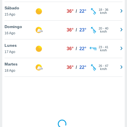
uedes
uestro sitio
Sábado
18
-
36
36°
/
22°
ed.cl. En
km/h
15 Ago
te
 de que
Domingo
talarán
20
-
40
36°
/
23°
km/h
16 Ago
e sean
para
a
Lunes
23
-
41
36°
/
22°
por el sitio
km/h
17 Ago
o se
cookies para
Martes
26
-
47
36°
/
22°
km/h
18 Ago
nto ni para
licidad o
ado, aunque
sualizar
general no
ada. Puedes
 instalación
y acceder a
io web a
ste abono