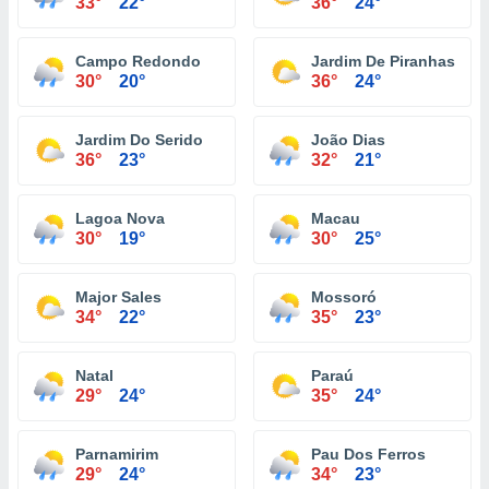
33°
22°
36°
24°
Campo Redondo
Jardim De Piranhas
30°
20°
36°
24°
Jardim Do Serido
João Dias
36°
23°
32°
21°
Lagoa Nova
Macau
30°
19°
30°
25°
Major Sales
Mossoró
34°
22°
35°
23°
Natal
Paraú
29°
24°
35°
24°
Parnamirim
Pau Dos Ferros
29°
24°
34°
23°