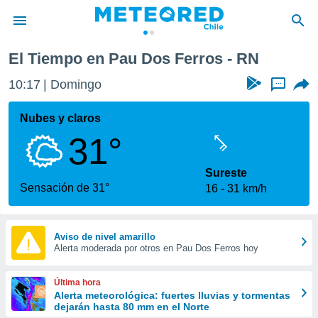
El Tiempo en Pau Dos Ferros - RN
privacidad
10:17
Domingo
...
o de
eteored.cl)
borado por
Nubes y claros
es para
31°
ue la
 que se
e calidad.
Sureste
eder a este
Sensación de 31°
16
31 km/h
ediante las
opciones:
ookies y
Aviso de nivel amarillo
Alerta moderada por otros en Pau Dos Ferros hoy
e forma
d digital
Última hora
ada, basada
Alerta meteorológica: fuertes lluvias y tormentas
dejarán hasta 80 mm en el Norte
mación