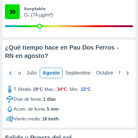
 seleccionar
o.
Aceptable
30
O₃ (74 µg/m³)
calización
precisa e
ión mediante
, publicidad
¿Qué tiempo hace en Pau Dos Ferros -
dos,
RN en
agosto
?
 publicidad
,
ón de
yo
Junio
Julio
Agosto
Septiembre
Octubre
Noviemb
 desarrollo
s.
T. Media:
28°C
Max.:
34°C
Min:
22°C
tros 1199
ios
Días de lluvia:
1
días
Acum. de lluvia:
5 mm
Viento medio:
16 km/h
Salida y Puesta del sol