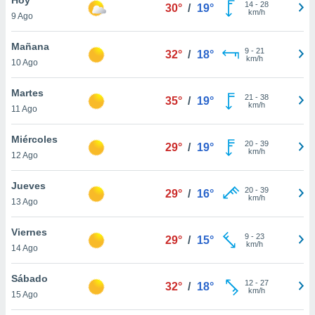
14
-
28
30°
/
19°
km/h
9 Ago
do en
 mismo.
sultar más
Mañana
9
-
21
32°
/
18°
 en nuestra
km/h
10 Ago
 Cookies
y
ualquier
Martes
21
-
38
35°
/
19°
km/h
11 Ago
ento
 botón
ación de
Miércoles
20
-
39
29°
/
19°
kies
km/h
12 Ago
 disponible
e nuestra
Jueves
20
-
39
.
29°
/
16°
km/h
13 Ago
IVAMENTE,
Viernes
9
-
23
29°
/
15°
km/h
14 Ago
as
 a cookies
Sábado
12
-
27
32°
/
18°
km/h
 no aceptar
15 Ago
ón de