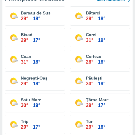
Barsau de Sus
Bătarci
29°
18°
29°
18°
Bixad
Carei
29°
17°
31°
19°
Cean
Certeze
31°
18°
28°
18°
Negreşti-Oaş
Păuleşti
29°
18°
30°
19°
Satu Mare
Ţărna Mare
30°
19°
29°
17°
Trip
Tur
29°
17°
29°
18°