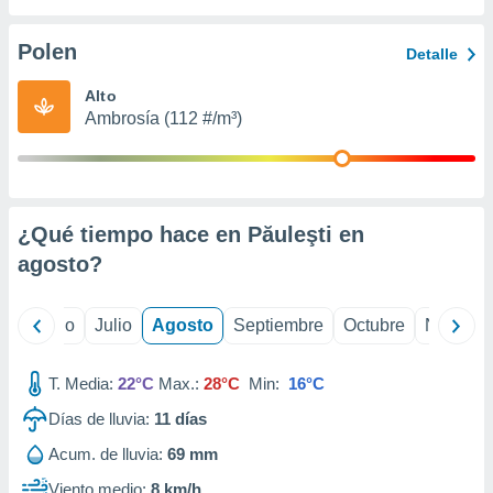
 seleccionar
o.
Polen
Detalle
calización
precisa e
Alto
ión mediante
Ambrosía (112 #/m³)
, publicidad
dos,
 publicidad
,
¿Qué tiempo hace en Păuleşti en
ón de
agosto
?
 desarrollo
s.
tros 1199
yo
Junio
Julio
Agosto
Septiembre
Octubre
Noviemb
ios
T. Media:
22°C
Max.:
28°C
Min:
16°C
Días de lluvia:
11
días
Acum. de lluvia:
69 mm
Viento medio:
8 km/h