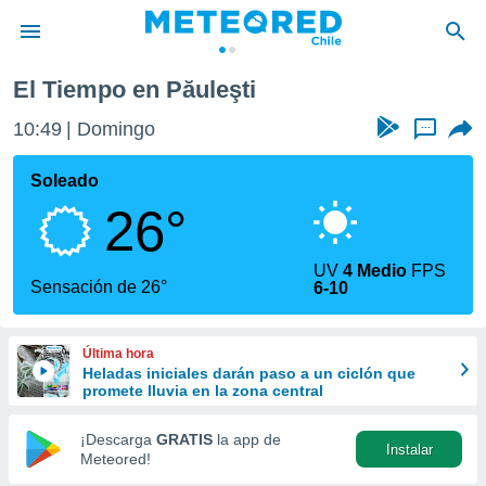
El Tiempo en Păuleşti
privacidad
10:49
Domingo
...
o de
eteored.cl)
borado por
Soleado
es para
26°
ue la
 que se
e calidad.
UV
4 Medio
FPS
eder a este
Sensación de 26°
6-10
ediante las
opciones:
Última hora
ookies y
Heladas iniciales darán paso a un ciclón que
e forma
promete lluvia en la zona central
d digital
¡Descarga
GRATIS
la app de
Instalar
ada, basada
Meteored!
mación