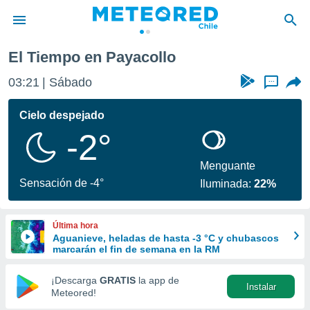
El Tiempo en Payacollo
privacidad
03:21
Sábado
...
o de
eteored.cl)
borado por
Cielo despejado
es para
-2°
ue la
 que se
e calidad.
Menguante
eder a este
Sensación de -4°
Iluminada:
22%
ediante las
opciones:
Última hora
ookies y
Aguanieve, heladas de hasta -3 °C y chubascos
e forma
marcarán el fin de semana en la RM
d digital
¡Descarga
GRATIS
la app de
Instalar
ada, basada
Meteored!
mación