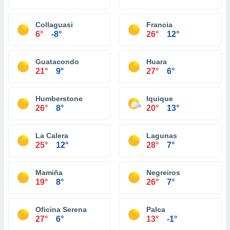
Collaguasi
Francia
6°
-8°
26°
12°
Guatacondo
Huara
21°
9°
27°
6°
Humberstone
Iquique
26°
8°
20°
13°
La Calera
Lagunas
25°
12°
28°
7°
Mamiña
Negreiros
19°
8°
26°
7°
Oficina Serena
Palca
27°
6°
13°
-1°