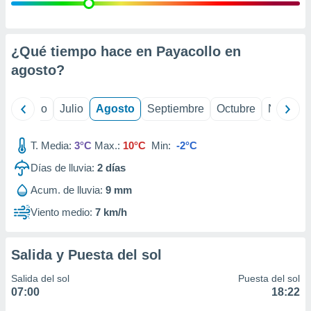
 seleccionar
o.
calización
precisa e
¿Qué tiempo hace en Payacollo en
ión mediante
agosto
?
, publicidad
yo
Junio
Julio
Agosto
Septiembre
Octubre
Noviemb
dos,
 publicidad
,
T. Media:
3°C
Max.:
10°C
Min:
-2°C
ón de
Días de lluvia:
2
días
 desarrollo
s.
Acum. de lluvia:
9 mm
tros 1199
Viento medio:
7 km/h
ios
Salida y Puesta del sol
Salida del sol
Puesta del sol
07:00
18:22