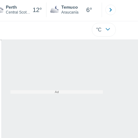
Perth
Temuco
Osorno
12°
6°
Central Scotland
Araucanía
Los Lagos
°C