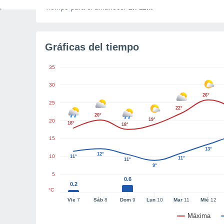
Tiempo para el amanecer
2h 11m
Gráficas del tiempo
35
30
26°
25
22°
20°
19°
20
18°
18°
15
13°
12°
10
11°
11°
11°
9°
5
0.6
0.2
°C
Vie
7
Sáb
8
Dom
9
Lun
10
Mar
11
Mié
12
Máxima