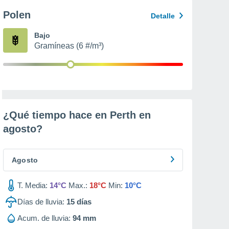
Polen
Detalle
Bajo
Gramíneas (6 #/m³)
¿Qué tiempo hace en Perth en
agosto
?
Agosto
T. Media:
14°C
Max.:
18°C
Min:
10°C
Días de lluvia:
15
días
Acum. de lluvia:
94 mm