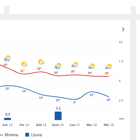
10
7.5
23°
22°
21°
20°
20°
20°
19°
5
15°
14°
13°
11°
10°
10°
2.5
9°
1.1
0.3
mm
Jue
13
Vie
14
Sáb
15
Dom
16
Lun
17
Mar
18
Mié
19
Mínima
Lluvia