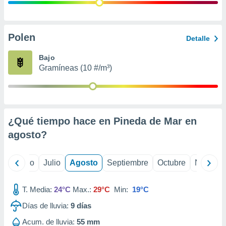
 seleccionar
o.
calización
precisa e
Polen
Detalle
ión mediante
Bajo
, publicidad
Gramíneas (10 #/m³)
dos,
 publicidad
,
ón de
¿Qué tiempo hace en Pineda de Mar en
 desarrollo
s.
agosto
?
tros 1199
ios
yo
Junio
Julio
Agosto
Septiembre
Octubre
Noviemb
T. Media:
24°C
Max.:
29°C
Min:
19°C
Días de lluvia:
9
días
Acum. de lluvia:
55 mm