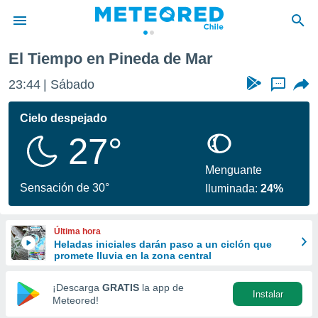
 de Mar
El Tiempo en Pineda de Mar
privacidad
23:44
Sábado
...
o de
eteored.cl)
borado por
Cielo despejado
es para
27°
ue la
 que se
e calidad.
Menguante
eder a este
Sensación de 30°
Iluminada:
24%
ediante las
opciones:
Última hora
ookies y
Heladas iniciales darán paso a un ciclón que
e forma
promete lluvia en la zona central
d digital
¡Descarga
GRATIS
la app de
Instalar
ada, basada
Meteored!
mación