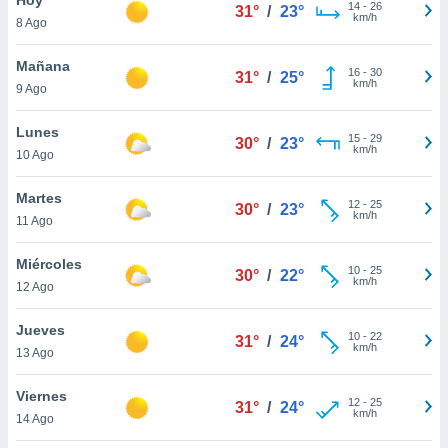
14
-
26
31°
/
23°
km/h
8 Ago
do en
 mismo.
sultar más
Mañana
16
-
30
31°
/
25°
 en nuestra
km/h
9 Ago
 Cookies
y
ualquier
Lunes
15
-
29
30°
/
23°
km/h
10 Ago
ento
 botón
ación de
Martes
12
-
25
30°
/
23°
kies
km/h
11 Ago
 disponible
e nuestra
Miércoles
10
-
25
.
30°
/
22°
km/h
12 Ago
IVAMENTE,
Jueves
10
-
22
31°
/
24°
km/h
13 Ago
as
 a cookies
Viernes
12
-
25
31°
/
24°
km/h
 no aceptar
14 Ago
ón de