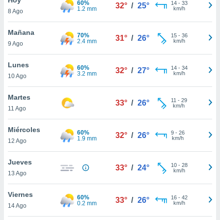
60%
14
-
33
32°
/
25°
1.2 mm
km/h
8 Ago
do en
 mismo.
sultar más
Mañana
70%
15
-
36
31°
/
26°
 en nuestra
2.4 mm
km/h
9 Ago
 Cookies
y
ualquier
Lunes
60%
14
-
34
32°
/
27°
3.2 mm
km/h
10 Ago
ento
 botón
ación de
Martes
11
-
29
33°
/
26°
kies
km/h
11 Ago
 disponible
e nuestra
Miércoles
60%
9
-
26
.
32°
/
26°
1.9 mm
km/h
12 Ago
IVAMENTE,
Jueves
10
-
28
33°
/
24°
km/h
13 Ago
as
 a cookies
Viernes
60%
16
-
42
33°
/
26°
0.2 mm
km/h
 no aceptar
14 Ago
ón de