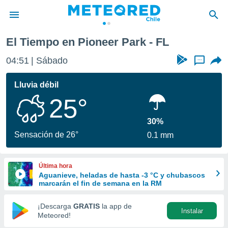
El Tiempo en Pioneer Park - FL
privacidad
04:51
Sábado
...
o de
eteored.cl)
borado por
Lluvia débil
es para
25°
ue la
 que se
e calidad.
30%
eder a este
Sensación de 26°
0.1 mm
ediante las
opciones:
Última hora
ookies y
Aguanieve, heladas de hasta -3 °C y chubascos
e forma
marcarán el fin de semana en la RM
d digital
¡Descarga
GRATIS
la app de
Instalar
ada, basada
Meteored!
mación