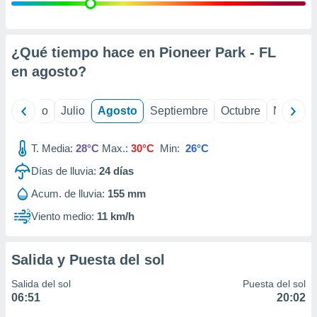
 seleccionar
o.
calización
precisa e
¿Qué tiempo hace en Pioneer Park - FL
ión mediante
en
agosto
?
, publicidad
yo
Junio
Julio
Agosto
Septiembre
Octubre
Noviemb
dos,
 publicidad
,
T. Media:
28°C
Max.:
30°C
Min:
26°C
ón de
Días de lluvia:
24
días
 desarrollo
s.
Acum. de lluvia:
155 mm
tros 1199
Viento medio:
11 km/h
ios
Salida y Puesta del sol
Salida del sol
Puesta del sol
06:51
20:02