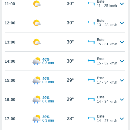
Este
te
30°
11:00
11
-
25
km/h
 de que
talarán
e sean
Este
30°
12:00
para
13
-
28
km/h
a
por el sitio
Este
o se
30°
13:00
15
-
31
km/h
cookies para
nto ni para
Este
40%
30°
14:00
licidad o
0.3 mm
15
-
32
km/h
ado, aunque
Este
40%
sualizar
29°
15:00
0.2 mm
17
-
34
km/h
general no
ada. Puedes
 instalación
Este
40%
29°
16:00
y acceder a
0.6 mm
14
-
34
km/h
io web a
ste abono
Este
30%
 botón
28°
17:00
0.3 mm
14
-
27
km/h
.