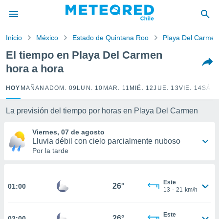
privacidad
o de
Inicio
México
Estado de Quintana Roo
Playa Del Carmen
eteored.cl)
borado por
El tiempo en Playa Del Carmen
es para
hora a hora
ue la
 que se
e calidad.
HOY
MAÑANA
DOM. 09
LUN. 10
MAR. 11
MIÉ. 12
JUE. 13
VIE. 14
SÁB.
eder a este
ediante las
La previsión del tiempo por horas en Playa Del Carmen
opciones:
Viernes, 07 de agosto
ookies y
Lluvia débil con cielo parcialmente nuboso
e forma
Por la tarde
d digital
ada, basada
Este
mación
26°
01:00
13
-
21
km/h
ediante
ecnologías
nos permite
Este
26°
02:00