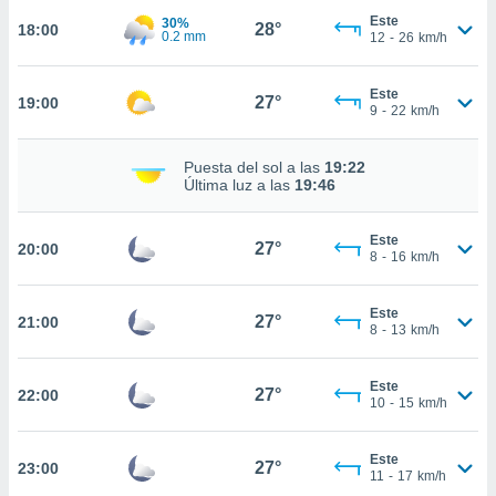
Este
30%
28°
nto,
18:00
0.2 mm
12
-
26
km/h
cios
kies,
Este
27°
19:00
9
-
22
km/h
ores únicos
as similares
nar,
Puesta del sol a las
19:22
rocesar
Última luz a las
19:46
onales como
 este sitio
recciones IP
Este
27°
20:00
8
-
16
km/h
ficadores de
 posible
s
Este
27°
21:00
 traten tus
8
-
13
km/h
nales en
 interés
go a lo que
Este
27°
22:00
10
-
15
km/h
nerte. Para
retirar su
ento u
Este
27°
23:00
11
-
17
km/h
 de datos