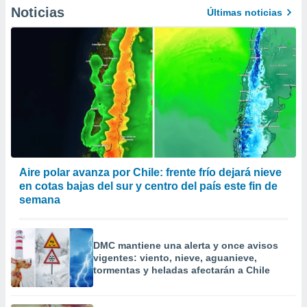
precisa e
Noticias
Últimas noticias
ión mediante
, publicidad
dos,
 publicidad
,
ón de
 desarrollo
s.
tros 1199
Aire polar avanza por Chile: frente frío dejará nieve
ios
en cotas bajas del sur y centro del país este fin de
semana
DMC mantiene una alerta y once avisos
vigentes: viento, nieve, aguanieve,
tormentas y heladas afectarán a Chile