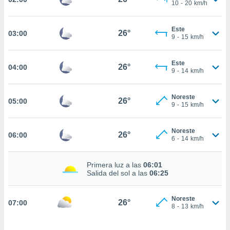
estra
10
-
20
km/h
ara seguir
e contenido
Este
stándares
26°
03:00
ACEPTAR
9
-
15
km/h
sin coste.
Y
CONTINUAR
 botón
Este
26°
04:00
continuar",
9
-
14
km/h
der a la
CONFIGURACIÓN
ndo la
 de todas
Noreste
26°
05:00
9
-
15
km/h
, ya sean
de nuestros
 nos
Noreste
26°
06:00
6
-
14
km/h
 y análisis
tamiento en
Primera luz a las
06:01
b, así como
Salida del sol a las
06:25
un perfil
para
ublicidad y
Noreste
26°
07:00
8
-
13
km/h
do en
 mismo.