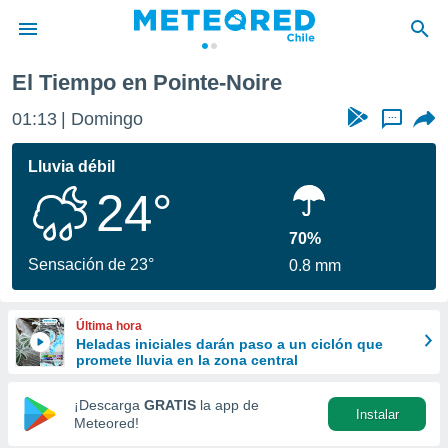
ointe-Noire
El Tiempo en Pointe-Noire
privacidad
01:13
Domingo
...
o de
eteored.cl)
borado por
Lluvia débil
es para
24°
ue la
 que se
e calidad.
70%
eder a este
Sensación de 23°
0.8 mm
ediante las
opciones:
Última hora
ookies y
Heladas iniciales darán paso a un ciclón que
e forma
promete lluvia en la zona central
d digital
¡Descarga
GRATIS
la app de
Instalar
ada, basada
Meteored!
mación