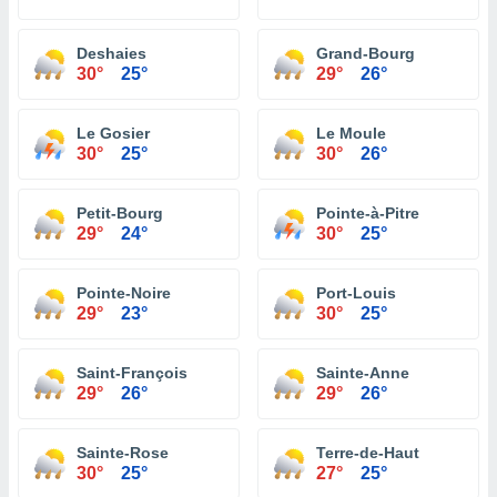
Deshaies
Grand-Bourg
30°
25°
29°
26°
Le Gosier
Le Moule
30°
25°
30°
26°
Petit-Bourg
Pointe-à-Pitre
29°
24°
30°
25°
Pointe-Noire
Port-Louis
29°
23°
30°
25°
Saint-François
Sainte-Anne
29°
26°
29°
26°
Sainte-Rose
Terre-de-Haut
30°
25°
27°
25°