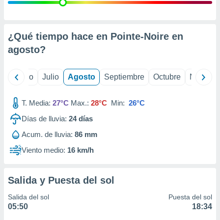
 seleccionar
o.
calización
precisa e
¿Qué tiempo hace en Pointe-Noire en
ión mediante
agosto
?
, publicidad
yo
Junio
Julio
Agosto
Septiembre
Octubre
Noviemb
dos,
 publicidad
,
T. Media:
27°C
Max.:
28°C
Min:
26°C
ón de
Días de lluvia:
24
días
 desarrollo
s.
Acum. de lluvia:
86 mm
tros 1199
Viento medio:
16 km/h
ios
Salida y Puesta del sol
Salida del sol
Puesta del sol
05:50
18:34