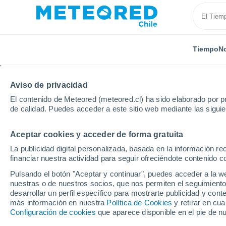
Tiempo
No
Aviso de privacidad
El contenido de Meteored (meteored.cl) ha sido elaborado por pr
de calidad. Puedes acceder a este sitio web mediante las sigui
Aceptar cookies y acceder de forma gratuita
Inicio
Serbia
Kolubara
Popadić
La publicidad digital personalizada, basada en la información r
financiar nuestra actividad para seguir ofreciéndote contenido c
El Tiempo en Popadić
Pulsando el botón "Aceptar y continuar", puedes acceder a la w
nuestras o de nuestros socios, que nos permiten el seguimiento
05:29
Jueves
desarrollar un perfil específico para mostrarte publicidad y co
más información en nuestra
Política de Cookies
y retirar en cu
Configuración de cookies
que aparece disponible en el pie de n
Soleado