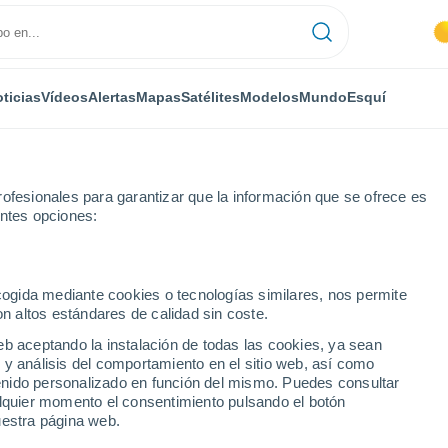
ticias
Vídeos
Alertas
Mapas
Satélites
Modelos
Mundo
Esquí
ofesionales para garantizar que la información que se ofrece es
entes opciones:
ecogida mediante cookies o tecnologías similares, nos permite
on altos estándares de calidad sin coste.
eb aceptando la instalación de todas las cookies, ya sean
 y análisis del comportamiento en el sitio web, así como
...
ntenido personalizado en función del mismo. Puedes consultar
alquier momento el consentimiento pulsando el botón
Por hora
uestra página web.
Cielos despejados en las
próximas horas