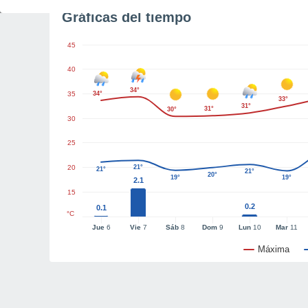
Gráficas del tiempo
45
40
34°
35
34°
33°
31°
31°
30°
30
25
20
21°
21°
21°
20°
19°
19°
2.1
15
0.2
0.1
°C
Jue
6
Vie
7
Sáb
8
Dom
9
Lun
10
Mar
11
Máxima