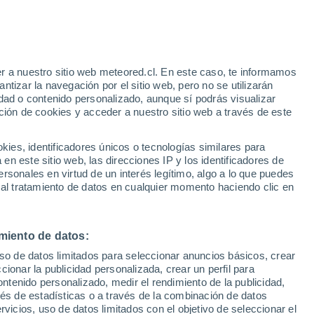
Aviso de nivel rojo
Alerta extrema por altas
temperaturas en Popadić hoy
r a nuestro sitio web meteored.cl. En este caso, te informamos
h
tizar la navegación por el sitio web, pero no se utilizarán
dad o contenido personalizado, aunque sí podrás visualizar
ción de cookies y acceder a nuestro sitio web a través de este
es, identificadores únicos o tecnologías similares para
na
n este sitio web, las direcciones IP y los identificadores de
rsonales en virtud de un interés legítimo, algo a lo que puedes
Satélites
Modelos
 al tratamiento de datos en cualquier momento haciendo clic en
miento de datos:
omingo
Lunes
Martes
Miércoles
uso de datos limitados para seleccionar anuncios básicos, crear
9 Ago
10 Ago
11 Ago
12 Ago
ccionar la publicidad personalizada, crear un perfil para
ontenido personalizado, medir el rendimiento de la publicidad,
vés de estadísticas o a través de la combinación de datos
rvicios, uso de datos limitados con el objetivo de seleccionar el
30%