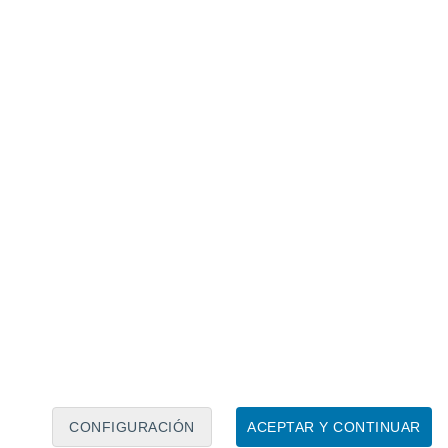
Calendario lunar
Lun
Mar
Mié
Jue
Vie
Sáb
Dom
6
7
8
9
10
11
12
13
14
15
16
17
18
19
CONFIGURACIÓN
ACEPTAR Y CONTINUAR