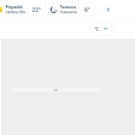
Popadić
Temuco
Osorno
22°
6°
Opština Mionica
Araucanía
Los Lagos
°C