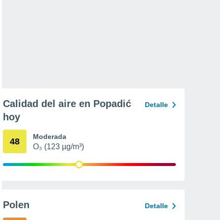
Calidad del aire en Popadić
Detalle
hoy
Moderada
48
O₃ (123 µg/m³)
Polen
Detalle