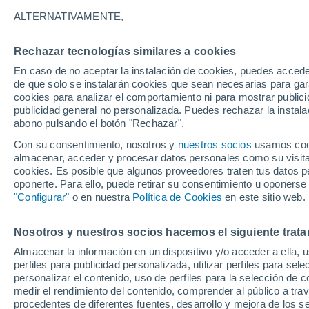
22°
ALTERNATIVAMENTE,
Rechazar tecnologías similares a cookies
Sur
En caso de no aceptar la instalación de cookies, puedes accede
Sensación de 22°
6
-
12 km/
de que solo se instalarán cookies que sean necesarias para garan
cookies para analizar el comportamiento ni para mostrar publici
publicidad general no personalizada. Puedes rechazar la instala
abono pulsando el botón "Rechazar".
Predicción
ECMWF actualiza su pronóstico para Chile:
Con su consentimiento, nosotros y
nuestros socios
usamos cooki
agosto, septiembre y octubre mantendrían u
almacenar, acceder y procesar datos personales como su visita e
señal favorable para las lluvias
cookies. Es posible que algunos proveedores traten tus datos pe
Tiempo 1 - 7 días
Actualidad
Mapa de temperatura
oponerte. Para ello, puede retirar su consentimiento u oponerse
"Configurar"
o en nuestra
Política de Cookies
en este sitio web.
Nosotros y nuestros socios hacemos el siguiente trata
Mañana
Sábado
D
Hoy
Almacenar la información en un dispositivo y/o acceder a ella, 
7 Ago
8 Ago
6 Ago
perfiles para publicidad personalizada, utilizar perfiles para sele
personalizar el contenido, uso de perfiles para la selección de c
medir el rendimiento del contenido, comprender al público a tra
procedentes de diferentes fuentes, desarrollo y mejora de los se
70%
30%