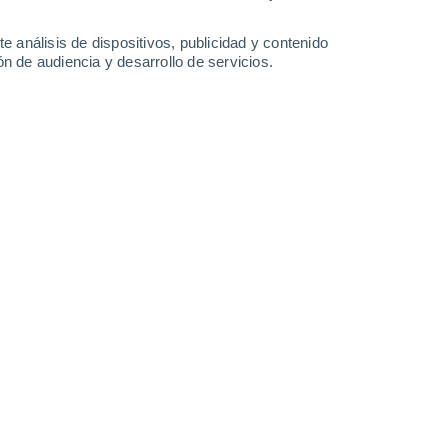
0.2 mm
31°
/
20°
31°
/
21°
33°
/
19°
34°
/
23°
e análisis de dispositivos, publicidad y contenido
n de audiencia y desarrollo de servicios.
-
28
km/h
7
-
22
km/h
9
-
27
km/h
9
-
25
km/h
gosto
Sur
0 Bajo
6
-
12 km/h
FPS:
no
Sur
0 Bajo
5
-
12 km/h
FPS:
no
Sureste
1 Bajo
4
-
11 km/h
FPS:
no
Sureste
6 Alto
8
-
22 km/h
FPS:
15-25