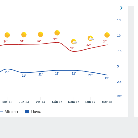
13
10
35°
34°
34°
34°
34°
32°
31°
7.5
5
23°
22°
22°
22°
21°
21°
20°
2.5
mm
Mié
12
Jue
13
Vie
14
Sáb
15
Dom
16
Lun
17
Mar
18
Mínima
Lluvia