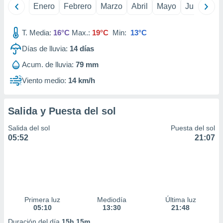
Enero
Febrero
Marzo
Abril
Mayo
Junio
Ju
idad
a, utilizar
a
T. Media:
16°C
Max.:
19°C
Min:
13°C
 la
Días de lluvia:
14
días
da, crear un
personalizar
Acum. de lluvia:
79 mm
o, uso de
Viento medio:
14 km/h
a la
e contenido
do, medir el
Salida y Puesta del sol
 de la
medir el
Salida del sol
Puesta del sol
 del
05:52
21:07
 comprender
 través de
s o a través
nación de
edentes de
fuentes,
y mejora de
Primera luz
Mediodía
Última luz
os, uso de
05:10
13:30
21:48
ados con el
Duración del día
15h 15m