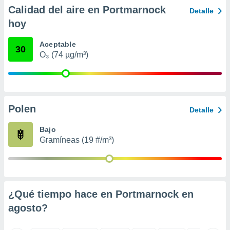
ento u
Calidad del aire en Portmarnock
Detalle
hoy
 de datos
er momento
Aceptable
ic en
30
O₃ (74 µg/m³)
o en
 Cookies
en
eb.
y
Polen
Detalle
socios
el
Bajo
Gramíneas (19 #/m³)
to de
la
 en un
 y/o acceder
¿Qué tiempo hace en Portmarnock en
 de datos
agosto
?
ara
 anuncios
ar perfiles