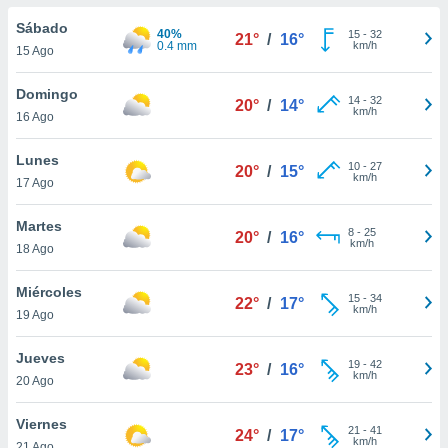
do en
Sábado
40%
15
-
32
21°
/
16°
 mismo.
0.4 mm
km/h
15 Ago
sultar más
 en nuestra
Domingo
14
-
32
 Cookies
y
20°
/
14°
km/h
16 Ago
ualquier
ento
Lunes
10
-
27
20°
/
15°
 botón
km/h
17 Ago
ación de
kies
Martes
8
-
25
 disponible
20°
/
16°
km/h
18 Ago
e nuestra
.
Miércoles
15
-
34
22°
/
17°
km/h
IVAMENTE,
19 Ago
Jueves
19
-
42
23°
/
16°
as
km/h
20 Ago
 a cookies
 no aceptar
Viernes
21
-
41
24°
/
17°
ón de
km/h
21 Ago