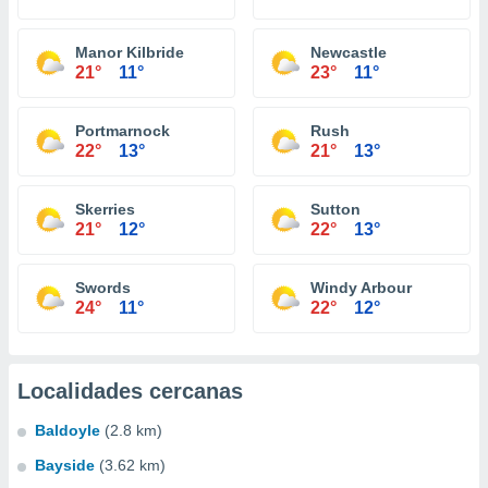
Manor Kilbride
Newcastle
21°
11°
23°
11°
Portmarnock
Rush
22°
13°
21°
13°
Skerries
Sutton
21°
12°
22°
13°
Swords
Windy Arbour
24°
11°
22°
12°
Localidades cercanas
Baldoyle
(2.8 km)
Bayside
(3.62 km)