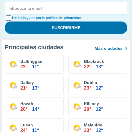
He leído y acepto la política de privacidad.
Principales ciudades
Más ciudades
Balbriggan
Blackrock
23°
11°
22°
13°
Dalkey
Dublin
21°
13°
23°
12°
Howth
Killiney
20°
14°
20°
12°
Lucan
Malahide
24°
11°
23°
12°