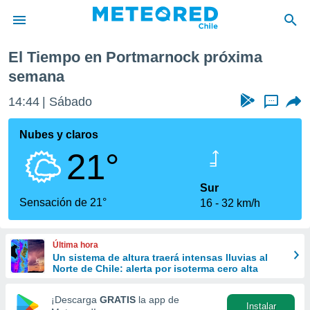
a semana
El Tiempo en Portmarnock próxima
privacidad
semana
o de
eteored.cl)
14:44
Sábado
...
borado por
es para
Nubes y claros
ue la
 que se
21°
e calidad.
eder a este
Sur
ediante las
Sensación de 21°
opciones:
16
32 km/h
ookies y
e forma
Última hora
Un sistema de altura traerá intensas lluvias al
Norte de Chile: alerta por isoterma cero alta
d digital
ada, basada
¡Descarga
GRATIS
la app de
mación
Instalar