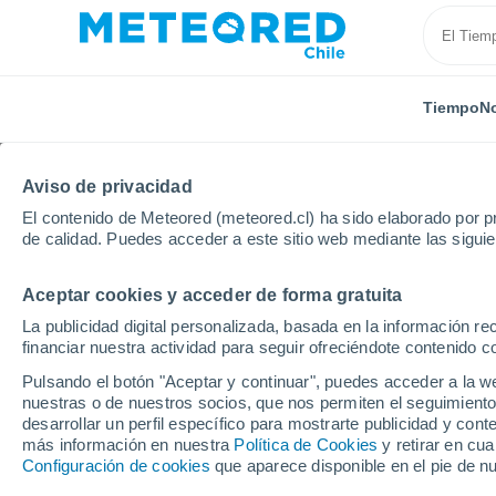
Tiempo
No
Aviso de privacidad
El contenido de Meteored (meteored.cl) ha sido elaborado por pr
de calidad. Puedes acceder a este sitio web mediante las sigui
Aceptar cookies y acceder de forma gratuita
Inicio
Irlanda
Condado de Dublín
Portmarnock
La publicidad digital personalizada, basada en la información r
financiar nuestra actividad para seguir ofreciéndote contenido c
El tiempo en Portmarn
Pulsando el botón "Aceptar y continuar", puedes acceder a la w
nuestras o de nuestros socios, que nos permiten el seguimiento
desarrollar un perfil específico para mostrarte publicidad y co
Tiempo 1 - 7 días
Por horas
más información en nuestra
Política de Cookies
y retirar en cu
Configuración de cookies
que aparece disponible en el pie de n