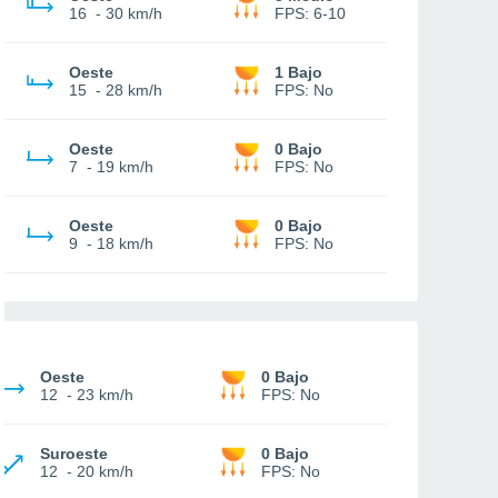
16
-
30 km/h
FPS:
6-10
Oeste
1 Bajo
15
-
28 km/h
FPS:
No
Oeste
0 Bajo
7
-
19 km/h
FPS:
No
Oeste
0 Bajo
9
-
18 km/h
FPS:
No
Oeste
0 Bajo
12
-
23 km/h
FPS:
No
Suroeste
0 Bajo
12
-
20 km/h
FPS:
No