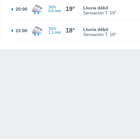
30%
19°
Lluvia débil
20:00
0.6 mm
Sensación T.
19°
30%
18°
Lluvia débil
23:00
1.1 mm
Sensación T.
18°