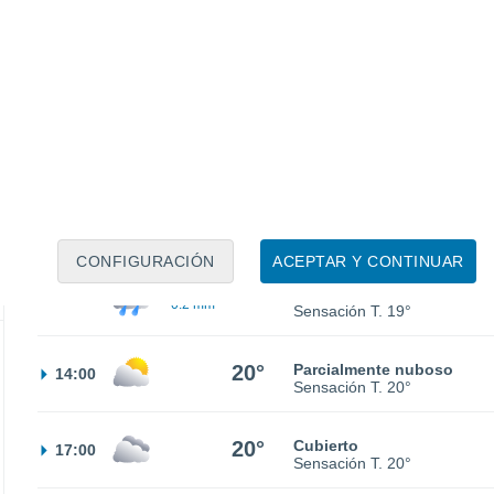
14°
Nubes y claros
02:00
Sensación T.
14°
14°
Parcialmente nuboso
05:00
Sensación T.
14°
30%
15°
Lluvia débil
08:00
0.2 mm
Sensación T.
15°
CONFIGURACIÓN
ACEPTAR Y CONTINUAR
30%
19°
Lluvia débil
11:00
0.2 mm
Sensación T.
19°
20°
Parcialmente nuboso
14:00
Sensación T.
20°
20°
Cubierto
17:00
Sensación T.
20°