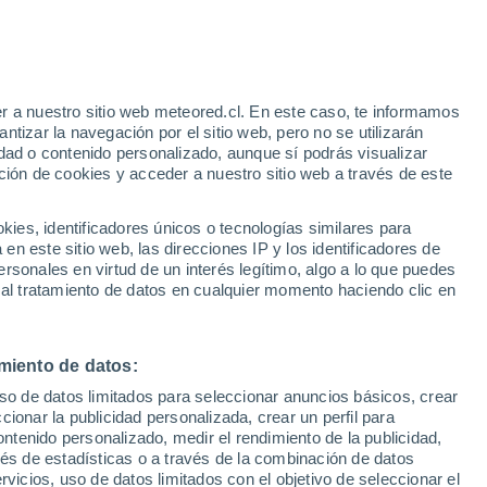
Portmarnock
VIENTO
PRECIPITACIÓN
r a nuestro sitio web meteored.cl. En este caso, te informamos
12
15
18
21
00
03
06
09
12
15
18
21
00
tizar la navegación por el sitio web, pero no se utilizarán
dad o contenido personalizado, aunque sí podrás visualizar
ción de cookies y acceder a nuestro sitio web a través de este
es, identificadores únicos o tecnologías similares para
20°
20°
19°
19°
n este sitio web, las direcciones IP y los identificadores de
19°
19°
19°
rsonales en virtud de un interés legítimo, algo a lo que puedes
18°
17°
 al tratamiento de datos en cualquier momento haciendo clic en
15°
15°
14°
14°
miento de datos:
uso de datos limitados para seleccionar anuncios básicos, crear
ccionar la publicidad personalizada, crear un perfil para
1.1
ontenido personalizado, medir el rendimiento de la publicidad,
0.6
vés de estadísticas o a través de la combinación de datos
0.2
0.2
rvicios, uso de datos limitados con el objetivo de seleccionar el