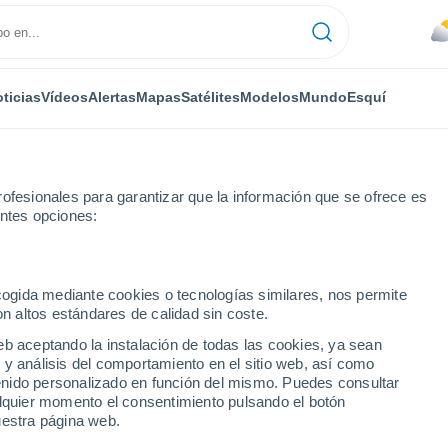
ticias
Vídeos
Alertas
Mapas
Satélites
Modelos
Mundo
Esquí
ofesionales para garantizar que la información que se ofrece es
entes opciones:
Por horas
ecogida mediante cookies o tecnologías similares, nos permite
on altos estándares de calidad sin coste.
ock hora a hora
eb aceptando la instalación de todas las cookies, ya sean
 y análisis del comportamiento en el sitio web, así como
ntenido personalizado en función del mismo. Puedes consultar
alquier momento el consentimiento pulsando el botón
uestra página web.