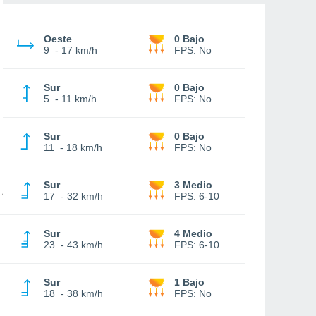
Oeste
0 Bajo
9
-
17 km/h
FPS:
No
Sur
0 Bajo
5
-
11 km/h
FPS:
No
Sur
0 Bajo
11
-
18 km/h
FPS:
No
Sur
3 Medio
17
-
32 km/h
FPS:
6-10
Sur
4 Medio
23
-
43 km/h
FPS:
6-10
Sur
1 Bajo
18
-
38 km/h
FPS:
No