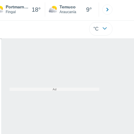
Portmarnock
Temuco
Osorno
18°
9°
Fingal
Araucanía
Los Lagos
°C