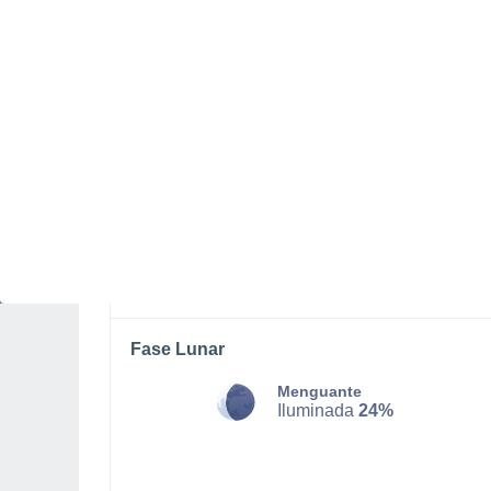
SÁBADO, 08 DE AGOSTO
La mayor parte del día
Lluvia débil con cielo
parcialmente nuboso
Salida del sol a las
05:52
Puesta del sol a las
21:07
Primera luz a las
05:10
Última luz a las
21:48
Fase Lunar
Menguante
Iluminada
24%