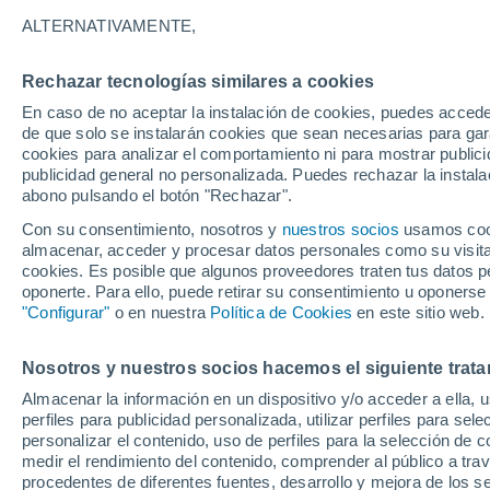
Gráfica del tiempo por horas en 
ALTERNATIVAMENTE,
SÍMBOLO
TEMPERATURA
Rechazar tecnologías similares a cookies
En caso de no aceptar la instalación de cookies, puedes accede
00
03
06
09
12
15
18
21
00
03
06
09
de que solo se instalarán cookies que sean necesarias para garan
cookies para analizar el comportamiento ni para mostrar publici
publicidad general no personalizada. Puedes rechazar la instala
abono pulsando el botón "Rechazar".
Con su consentimiento, nosotros y
nuestros socios
usamos cooki
almacenar, acceder y procesar datos personales como su visita e
19°
18°
cookies. Es posible que algunos proveedores traten tus datos pe
17°
oponerte. Para ello, puede retirar su consentimiento u oponerse
16°
"Configurar"
o en nuestra
Política de Cookies
en este sitio web.
15°
14°
13°
12°
12°
Nosotros y nuestros socios hacemos el siguiente trata
12°
Almacenar la información en un dispositivo y/o acceder a ella, 
12°
perfiles para publicidad personalizada, utilizar perfiles para sele
personalizar el contenido, uso de perfiles para la selección de c
medir el rendimiento del contenido, comprender al público a tra
0.1
procedentes de diferentes fuentes, desarrollo y mejora de los se