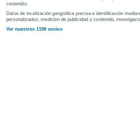
Jueves
6
Viernes
7
contenido.
Datos de localización geográfica precisa e identificación mediant
personalizados, medición de publicidad y contenido, investigació
Ver nuestros 1199 socios
La previsión del tiempo por horas 
JUEVES, 06 DE AGOSTO
Por la mañana
Lluvia débil con cielo
parcialmente nuboso
Salida del sol a las
05:48
Puesta del sol a las
21:10
Primera luz a las
05:06
Última luz a las
21:52
Fase Lunar