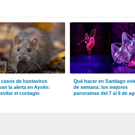
 casos de hantavirus
Qué hacer en Santiago este
van la alerta en Aysén:
de semana: los mejores
evitar el contagio
panoramas del 7 al 9 de a