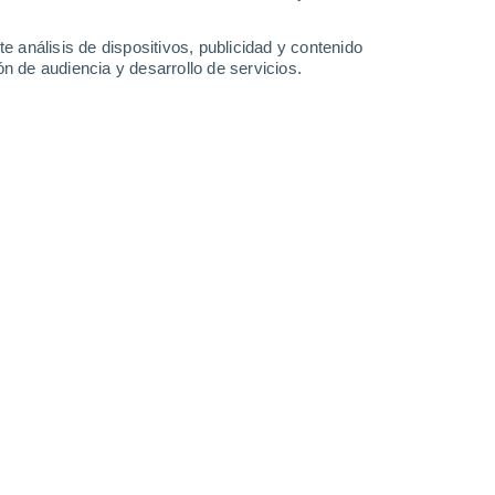
Sábado
8
e análisis de dispositivos, publicidad y contenido
n de audiencia y desarrollo de servicios.
en Portmarnock
12°
Cielo despejado
02:00
Sensación T.
12°
11°
Cielo despejado
05:00
Sensación T.
11°
13°
Nubes y claros
08:00
Sensación T.
13°
30%
16°
Lluvia débil
11:00
0.1 mm
Sensación T.
16°