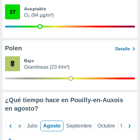
 seleccionar
o.
Aceptable
37
O₃ (94 µg/m³)
calización
precisa e
ión mediante
, publicidad
Polen
Detalle
dos,
 publicidad
Bajo
,
Gramíneas (23 #/m³)
ón de
 desarrollo
s.
tros 1199
ios
¿Qué tiempo hace en Pouilly-en-Auxois
en
agosto
?
yo
Junio
Julio
Agosto
Septiembre
Octubre
Noviemb