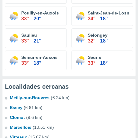
Pouilly-en-Auxois
Saint-Jean-de-Losne
33°
20°
34°
18°
Saulieu
Selongey
33°
21°
32°
18°
Semur-en-Auxois
Seurre
33°
18°
33°
18°
Localidades cercanas
Meilly-sur-Rouvres
(6.24 km)
Essey
(6.81 km)
Clomot
(9.6 km)
Marcellois
(10.51 km)
Vitteaux
(15.07 km)