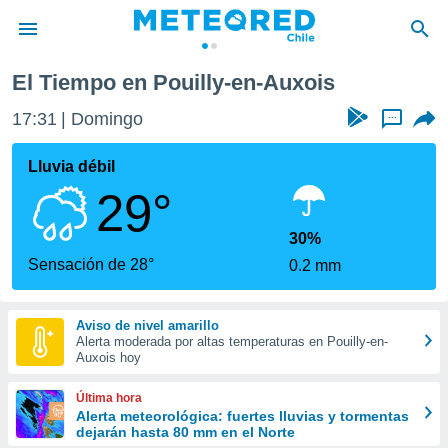
illy-en-Auxois
El Tiempo en Pouilly-en-Auxois
privacidad
17:31
Domingo
...
o de
eteored.cl)
borado por
Lluvia débil
es para
29°
ue la
 que se
e calidad.
30%
eder a este
Sensación de 28°
0.2 mm
ediante las
opciones:
Aviso de nivel amarillo
ookies y
Alerta moderada por altas temperaturas en Pouilly-en-
e forma
Auxois hoy
d digital
Última hora
ada, basada
Alerta meteorológica: fuertes lluvias y tormentas
dejarán hasta 80 mm en el Norte
mación