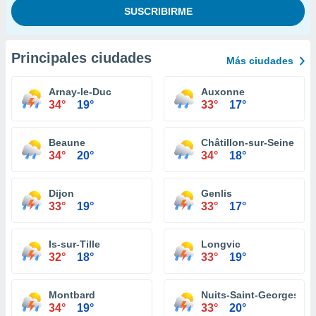
Principales ciudades
Más ciudades
Arnay-le-Duc
Auxonne
34°
19°
33°
17°
Beaune
Châtillon-sur-Seine
34°
20°
34°
18°
Dijon
Genlis
33°
19°
33°
17°
Is-sur-Tille
Longvic
32°
18°
33°
19°
Montbard
Nuits-Saint-Georges
34°
19°
33°
20°