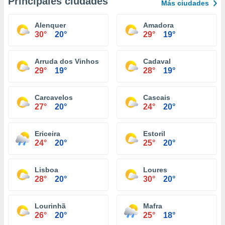
Principales ciudades
Más ciudades
Alenquer
Amadora
30°
20°
29°
19°
Arruda dos Vinhos
Cadaval
29°
19°
28°
19°
Carcavelos
Cascais
27°
20°
24°
20°
Ericeira
Estoril
24°
20°
25°
20°
Lisboa
Loures
28°
20°
30°
20°
Lourinhã
Mafra
26°
20°
25°
18°