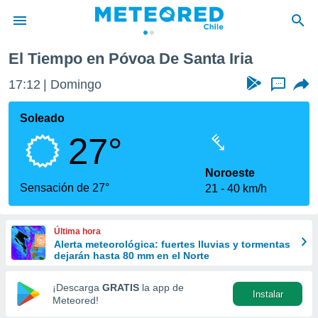
El Tiempo en Póvoa De Santa Iria
privacidad
17:12
Domingo
...
o de
eteored.cl)
borado por
Soleado
es para
27°
ue la
 que se
e calidad.
Noroeste
eder a este
Sensación de 27°
21
40 km/h
ediante las
opciones:
Última hora
ookies y
Alerta meteorológica: fuertes lluvias y tormentas
e forma
dejarán hasta 80 mm en el Norte
d digital
¡Descarga
GRATIS
la app de
Instalar
ada, basada
Meteored!
mación