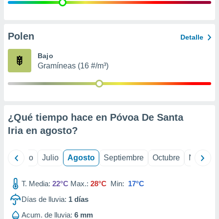
 seleccionar
o.
calización
precisa e
Polen
Detalle
ión mediante
Bajo
, publicidad
Gramíneas (16 #/m³)
dos,
 publicidad
,
ón de
¿Qué tiempo hace en Póvoa De Santa
 desarrollo
s.
Iria en
agosto
?
tros 1199
ios
yo
Junio
Julio
Agosto
Septiembre
Octubre
Noviemb
T. Media:
22°C
Max.:
28°C
Min:
17°C
Días de lluvia:
1
días
Acum. de lluvia:
6 mm