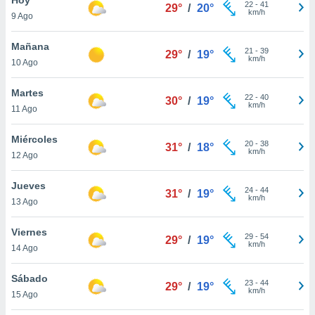
22
-
41
29°
/
20°
km/h
9 Ago
do en
 mismo.
sultar más
Mañana
21
-
39
29°
/
19°
 en nuestra
km/h
10 Ago
 Cookies
y
ualquier
Martes
22
-
40
30°
/
19°
km/h
11 Ago
ento
 botón
ación de
Miércoles
20
-
38
31°
/
18°
kies
km/h
12 Ago
 disponible
e nuestra
Jueves
24
-
44
.
31°
/
19°
km/h
13 Ago
IVAMENTE,
Viernes
29
-
54
29°
/
19°
km/h
14 Ago
as
 a cookies
Sábado
23
-
44
29°
/
19°
km/h
 no aceptar
15 Ago
ón de