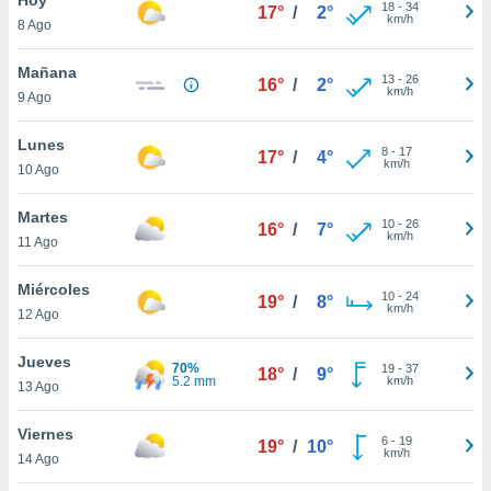
18
-
34
17°
/
2°
km/h
8 Ago
do en
 mismo.
sultar más
Mañana
13
-
26
16°
/
2°
 en nuestra
km/h
9 Ago
 Cookies
y
ualquier
Lunes
8
-
17
17°
/
4°
km/h
10 Ago
ento
 botón
ación de
Martes
10
-
26
16°
/
7°
kies
km/h
11 Ago
 disponible
e nuestra
Miércoles
10
-
24
.
19°
/
8°
km/h
12 Ago
IVAMENTE,
Jueves
70%
19
-
37
18°
/
9°
5.2 mm
km/h
13 Ago
as
 a cookies
Viernes
6
-
19
19°
/
10°
km/h
 no aceptar
14 Ago
ón de