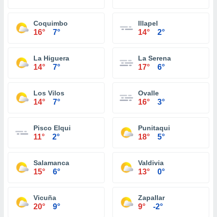
Coquimbo
Illapel
16°
7°
14°
2°
La Higuera
La Serena
14°
7°
17°
6°
Los Vilos
Ovalle
14°
7°
16°
3°
Pisco Elqui
Punitaqui
11°
2°
18°
5°
Salamanca
Valdivia
15°
6°
13°
0°
Vicuña
Zapallar
20°
9°
9°
-2°