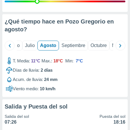
 seleccionar
o.
calización
precisa e
¿Qué tiempo hace en Pozo Gregorio en
ión mediante
agosto
?
, publicidad
yo
Junio
Julio
Agosto
Septiembre
Octubre
Noviemb
dos,
 publicidad
,
T. Media:
11°C
Max.:
18°C
Min:
7°C
ón de
Días de lluvia:
2
días
 desarrollo
s.
Acum. de lluvia:
24 mm
tros 1199
Viento medio:
10 km/h
ios
Salida y Puesta del sol
Salida del sol
Puesta del sol
07:26
18:16