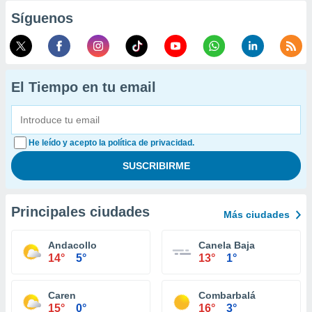
Síguenos
El Tiempo en tu email
He leído y acepto la política de privacidad.
Principales ciudades
Más ciudades
Andacollo
Canela Baja
14°
5°
13°
1°
Caren
Combarbalá
15°
0°
16°
3°