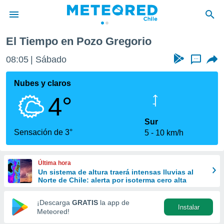
El Tiempo en Pozo Gregorio
privacidad
08:05
Sábado
...
o de
eteored.cl)
borado por
Nubes y claros
es para
4°
ue la
 que se
e calidad.
Sur
eder a este
Sensación de 3°
5
10 km/h
ediante las
opciones:
Última hora
ookies y
Un sistema de altura traerá intensas lluvias al
e forma
Norte de Chile: alerta por isoterma cero alta
d digital
¡Descarga
GRATIS
la app de
Instalar
ada, basada
Meteored!
mación