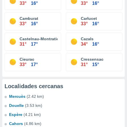
33°
16°
33°
16°
Camburat
Carlucet
33°
16°
33°
16°
Castelnau-Montratier
Cazals
31°
17°
34°
16°
Cieurac
Cressensac
33°
17°
31°
15°
Localidades cercanas
Mercuès
(2.42 km)
Douelle
(3.53 km)
Espère
(4.21 km)
Cahors
(4.86 km)