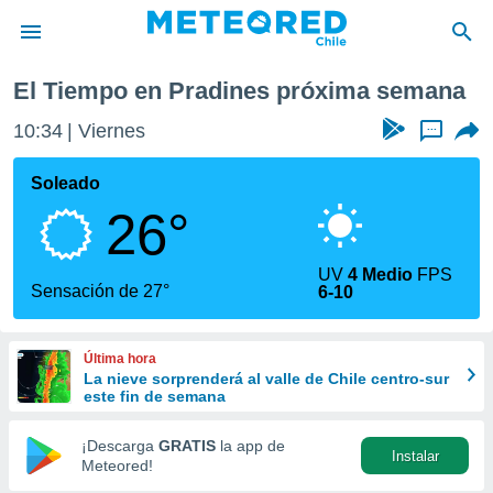
ana
El Tiempo en Pradines próxima semana
privacidad
10:34
Viernes
...
o de
eteored.cl)
borado por
Soleado
es para
26°
ue la
 que se
e calidad.
UV
4 Medio
FPS
eder a este
Sensación de 27°
6-10
ediante las
opciones:
Última hora
ookies y
La nieve sorprenderá al valle de Chile centro-sur
e forma
este fin de semana
d digital
¡Descarga
GRATIS
la app de
Instalar
ada, basada
Meteored!
mación