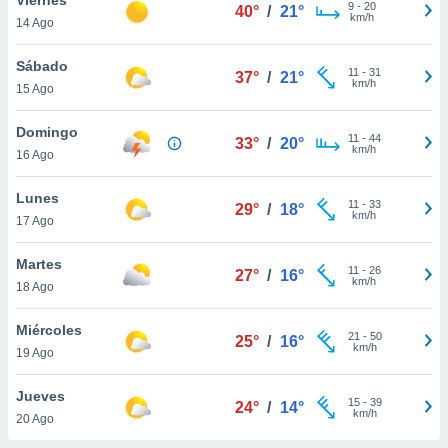
9
-
20
40°
/
21°
km/h
14 Ago
do en
 mismo.
sultar más
Sábado
11
-
31
37°
/
21°
 en nuestra
km/h
15 Ago
 Cookies
y
ualquier
Domingo
11
-
44
33°
/
20°
km/h
16 Ago
ento
 botón
ación de
Lunes
11
-
33
29°
/
18°
kies
km/h
17 Ago
 disponible
e nuestra
Martes
11
-
26
.
27°
/
16°
km/h
18 Ago
IVAMENTE,
Miércoles
21
-
50
25°
/
16°
km/h
19 Ago
as
 a cookies
Jueves
15
-
39
24°
/
14°
km/h
 no aceptar
20 Ago
ón de