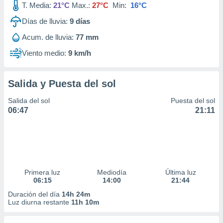
T. Media:
21°C
Max.:
27°C
Min:
16°C
idad
a, utilizar
Días de lluvia:
9
días
a
 la
Acum. de lluvia:
77 mm
Viento medio:
9 km/h
da, crear un
personalizar
o, uso de
a la
Salida y Puesta del sol
e contenido
Salida del sol
Puesta del sol
do, medir el
06:47
21:11
 de la
medir el
 del
 comprender
 través de
s o a través
nación de
Primera luz
Mediodía
Última luz
edentes de
06:15
14:00
21:44
fuentes,
Duración del día
14h 24m
y mejora de
Luz diurna restante
11h 10m
os, uso de
ados con el