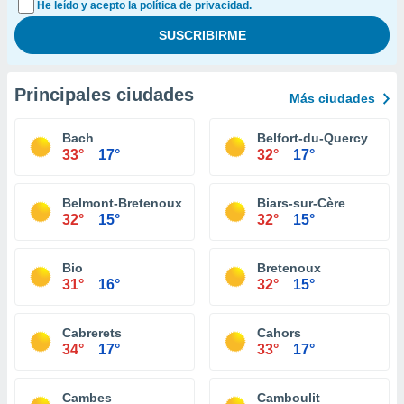
He leído y acepto la política de privacidad.
Principales ciudades
Más ciudades
Bach
Belfort-du-Quercy
33°
17°
32°
17°
Belmont-Bretenoux
Biars-sur-Cère
32°
15°
32°
15°
Bio
Bretenoux
31°
16°
32°
15°
Cabrerets
Cahors
34°
17°
33°
17°
Cambes
Camboulit