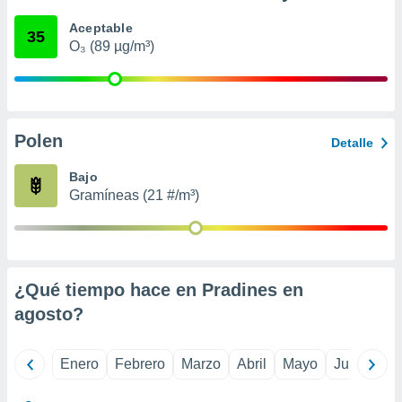
ento u
Aceptable
35
O₃ (89 µg/m³)
 de datos
er momento
ic en
o en
 Cookies
en
Polen
Detalle
eb.
Bajo
y
Gramíneas (21 #/m³)
socios
el
to de
¿Qué tiempo hace en Pradines en
la
 en un
agosto
?
 y/o acceder
 de datos
ara
Enero
Febrero
Marzo
Abril
Mayo
Junio
Ju
 anuncios
ar perfiles