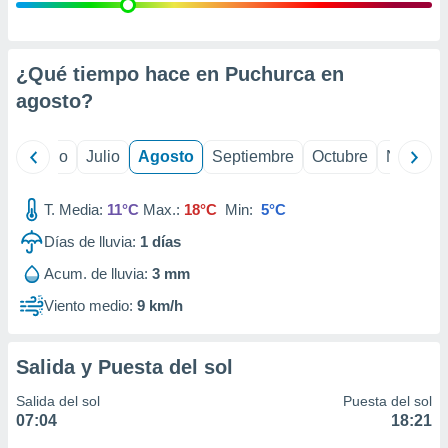
 seleccionar
o.
calización
precisa e
¿Qué tiempo hace en Puchurca en
ión mediante
agosto
?
, publicidad
yo
Junio
Julio
Agosto
Septiembre
Octubre
Noviemb
dos,
 publicidad
,
T. Media:
11°C
Max.:
18°C
Min:
5°C
ón de
Días de lluvia:
1
días
 desarrollo
s.
Acum. de lluvia:
3 mm
tros 1199
Viento medio:
9 km/h
ios
Salida y Puesta del sol
Salida del sol
Puesta del sol
07:04
18:21