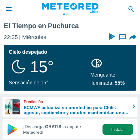
El Tiempo en Puchurca
privacidad
22:35
Miércoles
...
o de
eteored.cl)
borado por
Cielo despejado
es para
15°
ue la
 que se
e calidad.
Menguante
eder a este
Sensación de 15°
Iluminada:
55%
ediante las
opciones:
Predicción
ookies y
ECMWF actualiza su pronóstico para Chile:
e forma
agosto, septiembre y octubre mantendrían una
señal favorable para las lluvias
d digital
¡Descarga
GRATIS
la app de
Instalar
ada, basada
Meteored!
mación