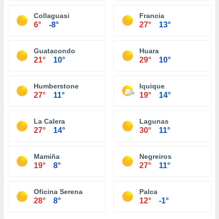
Collaguasi
Francia
6°
-8°
27°
13°
Guatacondo
Huara
21°
10°
29°
10°
Humberstone
Iquique
27°
11°
19°
14°
La Calera
Lagunas
27°
14°
30°
11°
Mamiña
Negreiros
19°
8°
27°
11°
Oficina Serena
Palca
28°
8°
12°
-1°